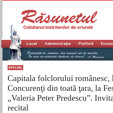
Meniu principal
Local
Administrație
Politică
Econo
SPECIAL
Capitala folclorului românesc, l
Concurenţi din toată ţara, la Fe
„Valeria Peter Predescu”. Invit
recital