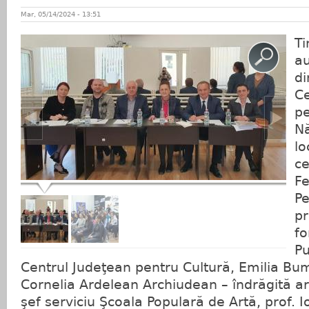
Mar, 05/14/2024 - 13:51
Ti
au
di
Ce
pe
N
lo
ce
Fe
Pe
pr
fo
P
Centrul Judeţean pentru Cultură, Emilia Bum
Cornelia Ardelean Archiudean – îndrăgită art
şef serviciu Şcoala Populară de Artă, prof. Io