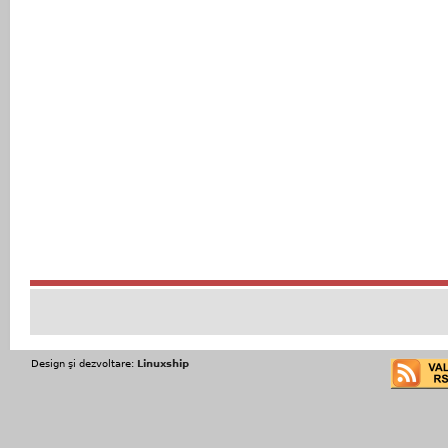
Design şi dezvoltare:
Linuxship