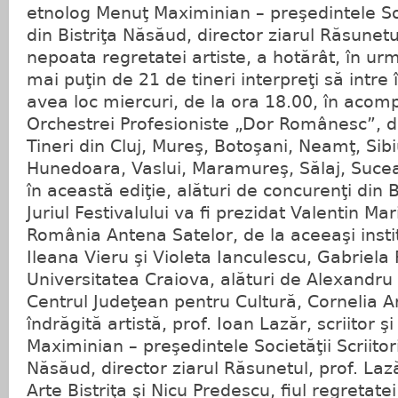
etnolog Menuţ Maximinian – preşedintele Soci
din Bistriţa Năsăud, director ziarul Răsunetu
nepoata regretatei artiste, a hotărât, în urm
mai puţin de 21 de tineri interpreţi să intre
avea loc miercuri, de la ora 18.00, în aco
Orchestrei Profesioniste „Dor Românesc”, di
Tineri din Cluj, Mureş, Botoşani, Neamţ, Sibi
Hunedoara, Vaslui, Maramureş, Sălaj, Suceav
în această ediţie, alături de concurenţi din 
Juriul Festivalului va fi prezidat Valentin 
România Antena Satelor, de la aceeaşi instit
Ileana Vieru şi Violeta Ianculescu, Gabriela 
Universitatea Craiova, alături de Alexandr
Centrul Judeţean pentru Cultură, Cornelia 
îndrăgită artistă, prof. Ioan Lazăr, scriitor 
Maximinian – preşedintele Societăţii Scriitori
Năsăud, director ziarul Răsunetul, prof. La
Arte Bistriţa şi Nicu Predescu, fiul regretatei 