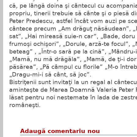
că, pe lângă doina şi cântecul cu acompani
propriu, tinerii trebuie să cânte şi o piesă di
Peter Predescu, astfel încât vom auzi pe sce
cântece precum „Am drăguţ năsăudean”, 
sat”, „Hai mireasă suie-n car”, „Bade, doru
frumoşi ochişori”, „Dorule, arză-te focul”,
beteag” , „Într-o sară pe la cină”, „Mândru-i 
„Mamă, nu mă drăgăla”, „Mamă, de ţi-i dor
păsărea”, „Pă câmpul cu florile” „M-o între
„Dragu-mi-i să cânt, să joc”.
Bistriţenii sunt invitaţi la un regal al cântec
aminteşte de Marea Doamnă Valeria Peter 
lăsat pentru noi nestemate în lada de zestre 
româneşti.
Adaugă comentariu nou