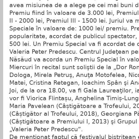
avea misiunea de a alege pe cei mai buni di
Premiu fiind în valoare de 3.000 lei, Premiul 
II - 2000 lei, Premiul III - 1500 lei. Juriul v
Speciale în valoare de: 1000 lei/ premiu. Pr
popularitate, acordat de publicul spectator, 
500 lei. Un Premiu Special va fi acordat de c
Valeria Peter Predescu. Centrul Judeţean pen
Năsăud va acorda un Premiu Special în valo
Miercuri în recital sunt soliştii de la „Dor
Dologa, Mirela Petruş, Anuţa Motofelea, Ni
Matei, Cristina Retegan, Ioachim Spân şi An
Joi, de la ora 18.00, va fi Gala Laureaţilor, iar
vor fi Viorica Flintașu, Anghelina Timiș-Lun
Maria Pavelean (Câștigătoare a Trofeului, 2
(Câștigător al Trofeului, 2018), Georgiana 
(Câștigătoare a Premiului I, 2013) şi Grupul 
„Valeria Peter Predescu”.
De menţionat faptul că festivalul bistriţean 