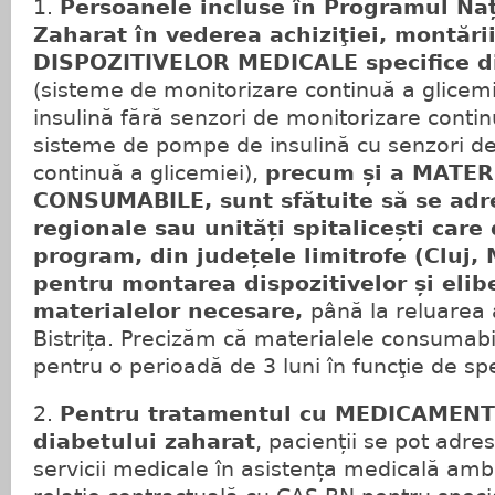
1.
Persoanele incluse în Programul Na
Zaharat în vederea achiziţi
ei, mont
ări
DISPOZITIVELOR MEDICALE specifice di
(sisteme de monitorizare continuă a glicem
insulină fără senzori de monitorizare contin
sisteme de pompe de insulină cu senzori d
continuă a glicemiei),
precum și a MATE
CONSUMABILE,
sunt sfătuite să se adr
regionale sau
unități spitalicești care
program,
din județele limitrofe (Cluj
pentru
montarea dispozitivelor și elib
materialelor necesare,
până la reluarea a
Bistrița. Precizăm că materialele consumabi
pentru o perioadă de 3 luni în funcţie de spec
2.
Pentru tratamentul cu MEDICAMENTE
diabetului zaharat
, pacienții se pot adre
servicii medicale în asistența medicală ambu