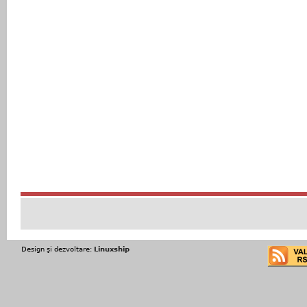
Design şi dezvoltare:
Linuxship