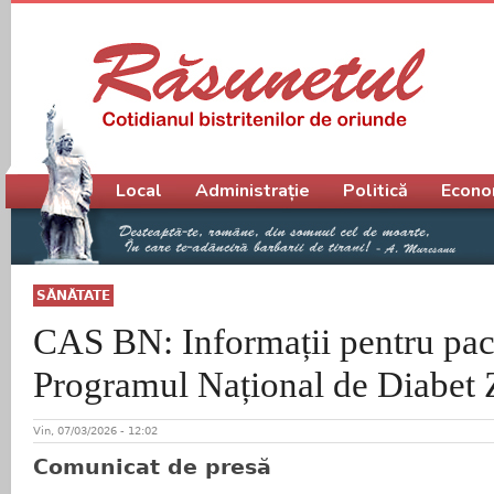
Meniu principal
Local
Administrație
Politică
Econo
SĂNĂTATE
CAS BN: Informații pentru pacie
Programul Național de Diabet 
Vin, 07/03/2026 - 12:02
Comunicat de presă