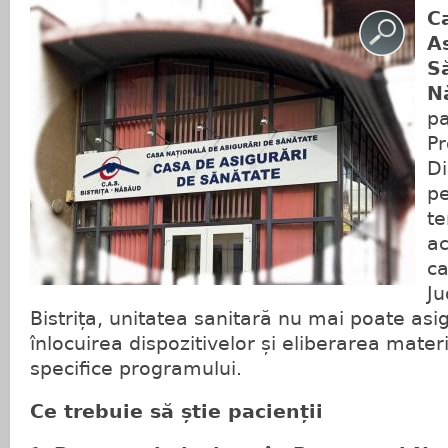
C
A
S
N
pa
Pr
Di
pe
te
ac
ca
Ju
Bistrița, unitatea sanitară nu mai poate as
înlocuirea dispozitivelor și eliberarea mate
specifice programului.
Ce trebuie să știe pacienții