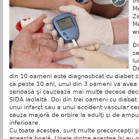
In
Me
Za
Me
ww
Di
se
lu
Da
din 10 oameni este diagnosticat cu diabet 
că peste 10 ani, unul din 3 oameni va avea 
serioasă şi cauzează mai multe decese decâ
SIDA laolaltă. Doi din trei oameni cu diabe
unui infarct sau a unui accident vascular ce
cauza majoră de orbire la adulţi şi de ampu
inferioare.
Cu toate acestea, sunt multe preconcepţii şi
această boală. Unele dintre acestea îşi au 