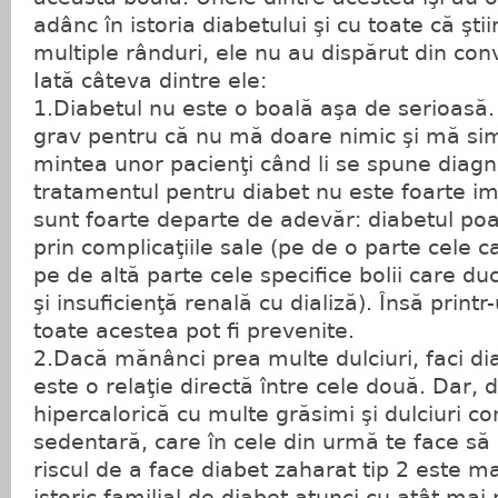
adânc în istoria diabetului şi cu toate că ştii
multiple rânduri, ele nu au dispărut din con
Iată câteva dintre ele:
1.Diabetul nu este o boală aşa de serioasă.
grav pentru că nu mă doare nimic şi mă sim
mintea unor pacienţi când li se spune diagno
tratamentul pentru diabet nu este foarte im
sunt foarte departe de adevăr: diabetul poa
prin complicaţiile sale (pe de o parte cele c
pe de altă parte cele specifice bolii care du
şi insuficienţă renală cu dializă). Însă print
toate acestea pot fi prevenite.
2.Dacă mănânci prea multe dulciuri, faci di
este o relaţie directă între cele două. Dar, 
hipercalorică cu multe grăsimi şi dulciuri co
sedentară, care în cele din urmă te face să 
riscul de a face diabet zaharat tip 2 este m
istoric familial de diabet atunci cu atât mai 