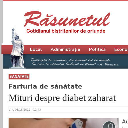
Meniu principal
Local
Administrație
Politică
Econo
SĂNĂTATE
Farfuria de sănătate
Mituri despre diabet zaharat
Vin, 03/16/2012 - 11:43
Au