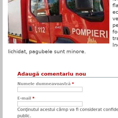
fl
ec
ve
pe
fo
tr
In
lichidat, pagubele sunt minore.
Adaugă comentariu nou
Numele dumneavoastră
*
E-mail
*
Conţinutul acestui câmp va fi considerat confiden
public.