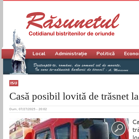
Meniu principal
Local
Administrație
Politică
Econo
ISU
Casă posibil lovită de trăsnet l
Dum, 07/27/2025 - 20:02
Ca
tr
lo