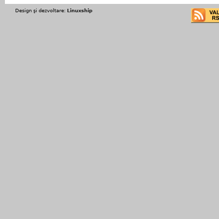
Design şi dezvoltare:
Linuxship