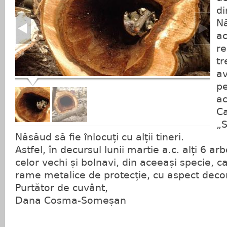
di
Nă
ac
re
tr
av
pe
ac
Ca
„S
Năsăud să fie înlocuți cu alții tineri.
Astfel, în decursul lunii martie a.c. alți 6 arb
celor vechi și bolnavi, din aceeași specie, ca
rame metalice de protecție, cu aspect decor
Purtător de cuvânt,
Dana Cosma-Someșan