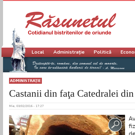
Meniu principal
Local
Administrație
Politică
Econo
ADMINISTRAŢIE
Castanii din faţa Catedralei din
Mie, 03/02/2016 - 17:27
Av
fi
de