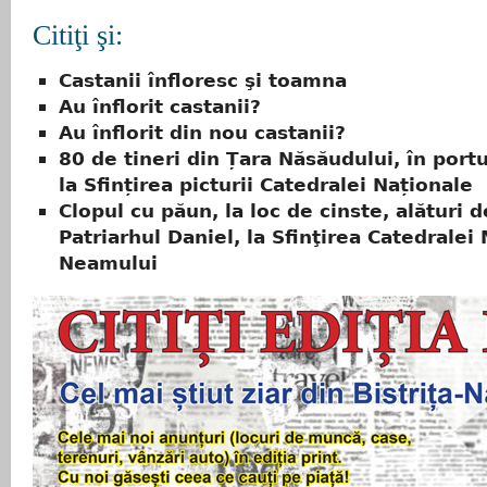
Citiţi şi:
Castanii înfloresc şi toamna
Au înflorit castanii?
Au înflorit din nou castanii?
80 de tineri din Țara Năsăudului, în port
la Sfințirea picturii Catedralei Naționale
Clopul cu păun, la loc de cinste, alături d
Patriarhul Daniel, la Sfinţirea Catedralei 
Neamului