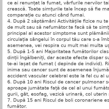
ce ai renunțat la fumat, vârfurile nervilor t
crească. Toate simțurile tale încep să fie ma
comparație cu atunci când fumai.
4. După 2 săptămâni Activitățile fizice nu te
de mult sau să nefumător.te facă să te simți
principal al acestor simptome sunt plămânii 
circulația sângelui în corpul tău care s-a îm
asemenea, vei respira cu mult mai multa uș
5. După 1-5 ani Majoritatea fumătorilor clas
dinții îngălbeniți, dar aceste efecte dispar 
te-ai lașat de fumat ( depinde de individ). Ri
inima sau cancer sunt de asemenea înjumătă
accident vascular celebral este la fel cu al 
6. După 10 ani Riscul de cancer pulmonar 
aproape jumătate față de cel al unui fumăto
gurii, gât, esofag, vezică urinară, col uteri
7. După 15 ani Riscul de boli coronariene est
fumător.