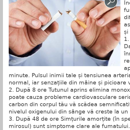
În
fu
di
a
și
1.
Da
în
re
ap
minute. Pulsul inimii tale și tensiunea arter
normal, iar senzațiile din mâine și picioare 
2. După 8 ore Tutunul aprins elimina monox
poate cauza probleme cardiovasculare seri
carbon din corpul tău vă scădea semnificati
nivelul oxigenului din sânge vă creste la un
3. După 48 de ore Simțurile amorțite (în spe
mirosul) sunt simptome clare ale fumatului