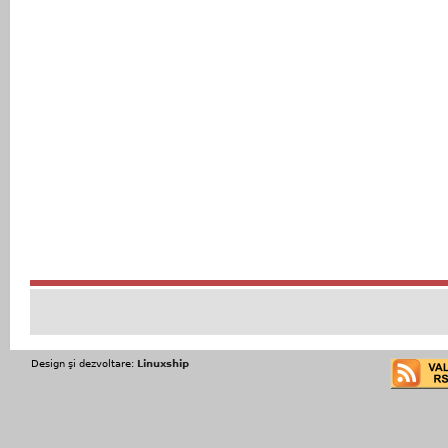
Design şi dezvoltare:
Linuxship