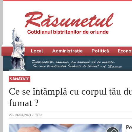
Meniu principal
Local
Administrație
Politică
Econo
SĂNĂTATE
Ce se întâmplă cu corpul tău du
fumat ?
Vin, 06/04/2021 - 13:02
Pe