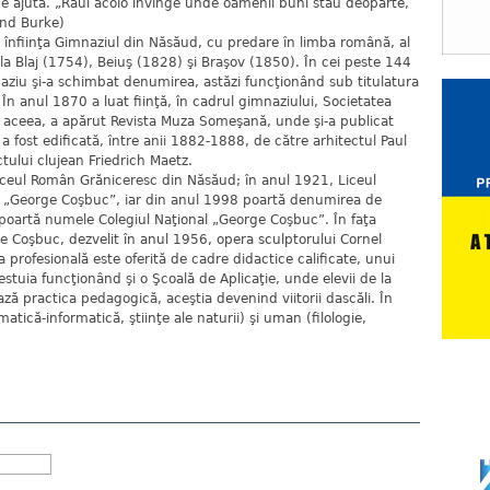
e ajută. „Răul acolo învinge unde oamenii buni stau deoparte,
und Burke)
 înfiinţa Gimnaziul din Năsăud, cu predare în limba română, al
 la Blaj (1754), Beiuş (1828) şi Braşov (1850). În cei peste 144
aziu şi-a schimbat denumirea, astăzi funcţionând sub titulatura
În anul 1870 a luat fiinţă, în cadrul gimnaziului, Societatea
 aceea, a apărut Revista Muza Someşană, unde şi-a publicat
a fost edificată, între anii 1882-1888, de către arhitectul Paul
tului clujean Friedrich Maetz.
iceul Român Grăniceresc din Năsăud; în anul 1921, Liceul
 „George Coşbuc”, iar din anul 1998 poartă denumirea de
 poartă numele Colegiul Naţional „George Coşbuc”. În faţa
rge Coşbuc, dezvelit în anul 1956, opera sculptorului Cornel
 profesională este oferită de cadre didactice calificate, unui
stuia funcţionând şi o Şcoală de Aplicaţie, unde elevii de la
ază practica pedagogică, aceştia devenind viitorii dascăli. În
matică-informatică, ştiinţe ale naturii) şi uman (filologie,