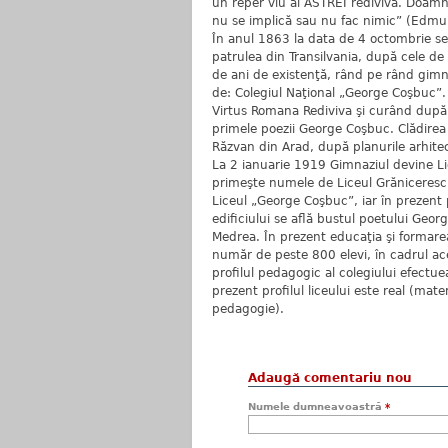
un reper viu al ASTREI rediviva. Doamn
nu se implică sau nu fac nimic” (Edm
În anul 1863 la data de 4 octombrie se
patrulea din Transilvania, după cele de
de ani de existenţă, rând pe rând gimn
de: Colegiul Naţional „George Coşbuc”. 
Virtus Romana Rediviva şi curând după
primele poezii George Coşbuc. Clădirea 
Răzvan din Arad, după planurile arhitec
La 2 ianuarie 1919 Gimnaziul devine L
primeşte numele de Liceul Grăniceresc
Liceul „George Coşbuc”, iar în prezent
edificiului se află bustul poetului Geo
Medrea. În prezent educaţia şi formarea
număr de peste 800 elevi, în cadrul ace
profilul pedagogic al colegiului efectue
prezent profilul liceului este real (mate
pedagogie).
Adaugă comentariu nou
Numele dumneavoastră
*