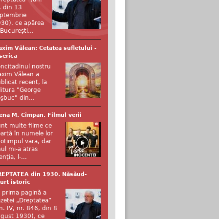
, din 13
ptembrie
30), ce apărea
 București...
xim Vălean: Cetatea sufletului -
serica
ncitadinul nostru
xim Vălean a
blicat recent, la
itura "George
şbuc" din...
ena M. Cîmpan. Filmul verii
nt multe filme ce
artă în numele lor
otimpul vara, dar
ul mi-a atras
enția, l-...
REPTATEA din 1930. Năsăud-
urt istoric
 prima pagină a
zetei „Dreptatea”
n. IV, nr. 846, din 8
gust 1930), ce