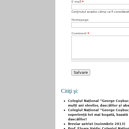
E-mail
*
Conţinutul acestui câmp va fi considerat c
Homepage
Comment
*
Citiţi şi:
Colegiul Național ”George Coșbuc
mulți ani elevilor, dascălilor și ab
Colegiul Național ”George Coșbuc”
experiență tot mai bogată, bazată 
dascălilor!
Breviar astrist (noiembrie 2013)
Prof. Floare Vaida: Colegiul Naț