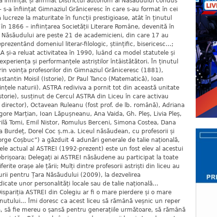
înființat și afirmat Districtul autonom al Năsăudului condus
 s-a înființat Gimnaziul Grăniceresc în care s-au format în cei
 lucreze la maturitate în funcții prestigioase, atât în ținutul
 în 1866 – inființarea Societății Literare Române, devenită în
Năsăudului are peste 21 de academicieni, din care 17 au
rezentând domeniul literar-filologic, științific, bisericesc...;
 și-a reluat activitatea în 1990, luând ca model statutele și
eriența și performanțele astriștilor întâistătători. În ținutul
n voința profesorilor din Gimnaziul Grăniceresc (1881),
stantin Moisil (Istorie), Dr Paul Tanco (Matematică), Ioan
iințele naturii). ASTRA rediviva a pornit tot din această unitate
Istorie), susținut de Cercul ASTRA din Liceu în care activau
director), Octavean Ruleanu (fost prof. de lb. română), Adriana
igore Marțian, Ioan Lăpușneanu, Ana Vaida, Gh. Pleș, Livia Pleș,
ilă Tomi, Emil Nistor, Romulus Berceni, Simona Costea, Dana
la Burdeț, Dorel Coc ș.m.a. Liceul năsăudean, cu profesorii și
eorge Coșbuc”) a găzduit 4 adunări generale de talie națională,
le actual al ASTREI (1992-prezent) este un fost elev al acestui
Rebrișoara; Delegați ai ASTREI năsăudene au participat la toate
rite orașe ale țării; Mulți dintre profesorii astriști din liceu au
turii pentru Țara Năsăudului (2009), la dezvelirea
icate unor personalități locale sau de talie națională...
spariția ASTREI din Colegiu ar fi o mare pierdere și o mare
 ținutului... Îmi doresc ca acest liceu să rămână veșnic un reper
că, să fie mereu o șansă pentru generațiile următoare, să rămână