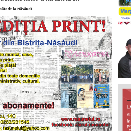
bătorit la Năsăud!
D
an
În
pe
„D