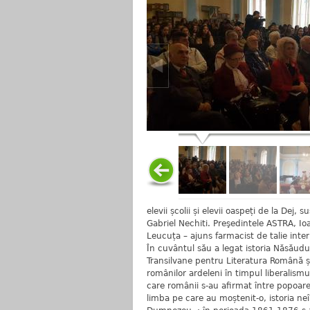
elevii școlii și elevii oaspeți de la Dej,
Gabriel Nechiti. Preşedintele ASTRA, Io
Leucuța – ajuns farmacist de talie inter
În cuvântul său a legat istoria Năsăudulu
Transilvane pentru Literatura Română 
românilor ardeleni în timpul liberalism
care românii s-au afirmat între popoarel
limba pe care au moștenit-o, istoria neî