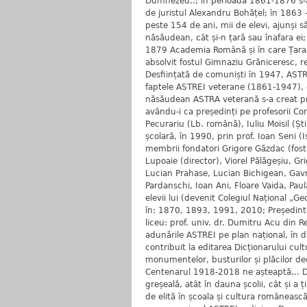
Dumnezeu..; în perioada 1861-1876 s-a 
de juristul Alexandru Bohățel; în 1863 –
peste 154 de ani, mii de elevi, ajunși să
năsăudean, cât și-n țară sau înafara ei;
1879 Academia Română și în care Țara 
absolvit fostul Gimnaziu Grăniceresc, rep
Desființată de comuniști în 1947, ASTRA
faptele ASTREI veterane (1861-1947), exp
năsăudean ASTRA veterană s-a creat pri
avându-i ca președinți pe profesorii Con
Pecurariu (Lb. română), Iuliu Moisil (Șt
școlară, în 1990, prin prof. Ioan Seni (
membrii fondatori Grigore Găzdac (fost 
Lupoaie (director), Viorel Pălăgeșiu, Gr
Lucian Prahase, Lucian Bichigean, Gavr
Pardanschi, Ioan Ani, Floare Vaida, Pau
elevii lui (devenit Colegiul Național „G
în: 1870, 1893, 1991, 2010; Președinte
liceu: prof. univ. dr. Dumitru Acu din 
adunările ASTREI pe plan național, în dife
contribuit la editarea Dicționarului cul
monumentelor, busturilor și plăcilor ded
Centenarul 1918-2018 ne așteaptă... Di
greșeală, atât în dauna școlii, cât și a
de elită în școala și cultura româneas