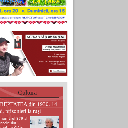
Cultura
REPTATEA din 1930. 14
i, prizonieri la ruși
 numărul 879 al
riodicului
reptatea” (an.