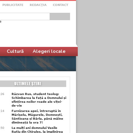
PUBLICITATE
REDACŢIA
CONTACT
e
ular de căutare
Cultură
Alegeri locale
6:26
Răzvan Rus, student teolog:
Schimbarea la Față a Domnului și
sfințirea noilor roade ale viței-
de-vie
6:14
Furnizarea apei, întreruptă în
Mărișelu, Măgurele, Domnești,
Sântioana și Bârla, până mâine
dimineață la ora 7!
5:50
La mulți ani domnului Vasile
Rațiu din Chiraleș, la împlinirea