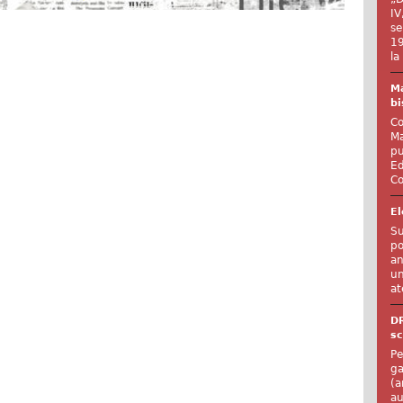
IV
se
19
la
Ma
bi
Co
Ma
pu
Ed
Co
El
Su
po
an
un
at
D
sc
Pe
ga
(a
au