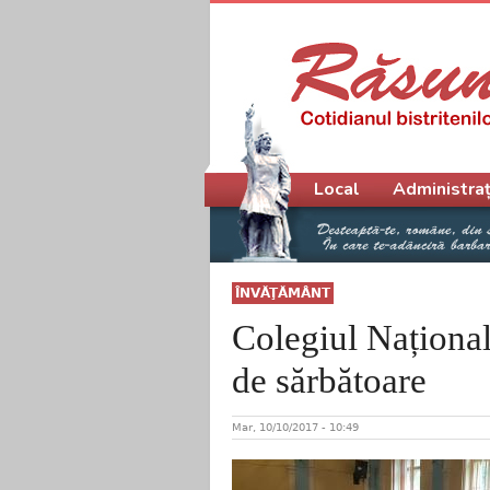
Meniu principal
Local
Administraț
ÎNVĂŢĂMÂNT
Colegiul Naționa
de sărbătoare
Mar, 10/10/2017 - 10:49