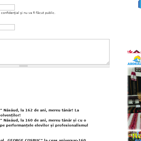
onfidenţial şi nu va fi făcut public.
” Năsăud, la 162 de ani, mereu tânăr! La
solvenților!
 Năsăud, la 160 de ani, mereu tânăr și cu o
pe performanțele elevilor și profesionalismul
ional „GEORGE COȘBUC” la ceas aniversar-160