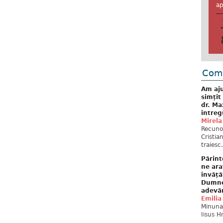
ap
Come
Am aju
simțit
dr. Ma
întreg
Mirela
Recuno
Cristia
traiesc.
Părint
ne ara
învăță
Dumne
adevă
Emilia
Minunat
Iisus H