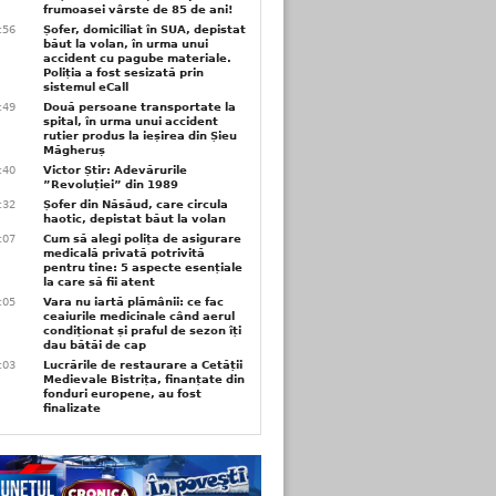
frumoasei vârste de 85 de ani!
3:56
Șofer, domiciliat în SUA, depistat
băut la volan, în urma unui
accident cu pagube materiale.
Poliția a fost sesizată prin
sistemul eCall
3:49
Două persoane transportate la
spital, în urma unui accident
rutier produs la ieșirea din Șieu
Măgheruș
3:40
Victor Știr: Adevărurile
”Revoluției” din 1989
3:32
Șofer din Năsăud, care circula
haotic, depistat băut la volan
1:07
Cum să alegi polița de asigurare
medicală privată potrivită
pentru tine: 5 aspecte esențiale
la care să fii atent
1:05
Vara nu iartă plămânii: ce fac
ceaiurile medicinale când aerul
condiționat și praful de sezon îți
dau bătăi de cap
1:03
Lucrările de restaurare a Cetății
Medievale Bistrița, finanțate din
fonduri europene, au fost
finalizate