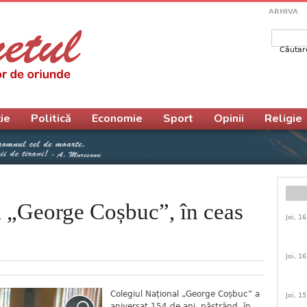
ARHIVA
Căutar
Form
ie
Politică
Economie
Sport
Opinii
Religie
l „George Coșbuc”, în ceas
Joi, 1
Joi, 1
Colegiul Național „George Coșbuc” a
Joi, 1
aniversat 154 de ani, păstrând, în