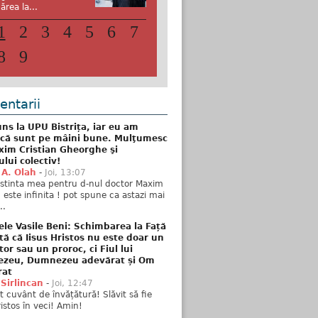
ărea la...
1
2
3
4
5
6
7
8
9
ntarii
ns la UPU Bistrița, iar eu am
 că sunt pe mâini bune. Mulţumesc
xim Cristian Gheorghe şi
ului colectiv!
 A. Olah
-
Joi, 13:07
stinta mea pentru d-nul doctor Maxim
n este infinita ! pot spune ca astazi mai
..
ele Vasile Beni: Schimbarea la Față
tă că Iisus Hristos nu este doar un
tor sau un proroc, ci Fiul lui
zeu, Dumnezeu adevărat și Om
rat
 Sirlincan
-
Joi, 12:47
 cuvânt de învățătură! Slăvit să fie
ristos în veci! Amin!