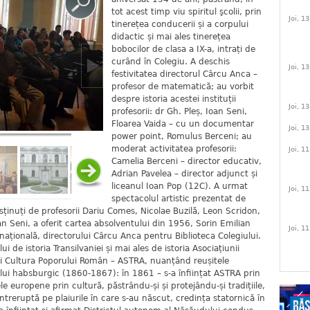
tot acest timp viu spiritul şcolii, prin
Joi, 1
tinerețea conducerii și a corpului
didactic și mai ales tinerețea
bobocilor de clasa a IX-a, intrați de
curând în Colegiu. A deschis
Joi, 1
festivitatea directorul Cârcu Anca –
profesor de matematică; au vorbit
despre istoria acestei instituții
Joi, 1
profesorii: dr Gh. Pleș, Ioan Seni,
Floarea Vaida – cu un documentar
Joi, 1
power point, Romulus Berceni; au
moderat activitatea profesorii:
Joi, 1
Camelia Berceni – director educativ,
Adrian Pavelea – director adjunct și
liceanul Ioan Pop (12C). A urmat
Joi, 1
spectacolul artistic prezentat de
 susținuți de profesorii Dariu Comes, Nicolae Buzilă, Leon Scridon,
an Seni, a oferit cartea absolventului din 1956, Sorin Emilian
Joi, 1
națională, directorului Cârcu Anca pentru Biblioteca Colegiului.
i de istoria Transilvaniei și mai ales de istoria Asociațiunii
și Cultura Poporului Român – ASTRA, nuanțând reușitele
ului habsburgic (1860-1867): în 1861 – s-a înființat ASTRA prin
e europene prin cultură, păstrându-și și protejându-și tradițiile,
ntreruptă pe plaiurile în care s-au născut, credința statornică în