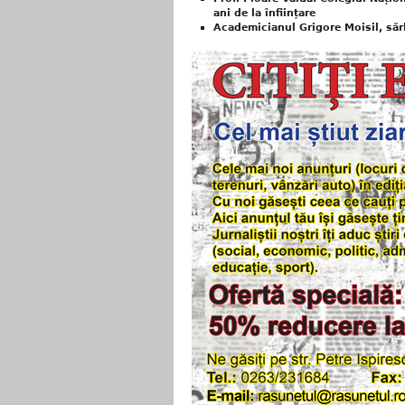
ani de la înființare
Academicianul Grigore Moisil, săr