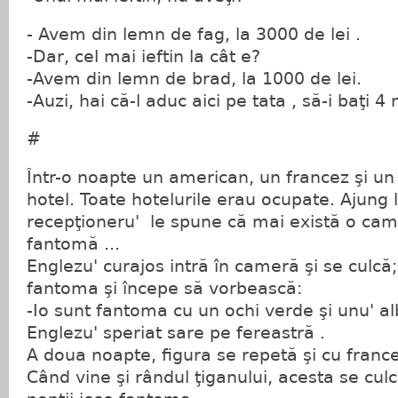
- Avem din lemn de fag, la 3000 de lei .
-Dar, cel mai ieftin la cât e?
-Avem din lemn de brad, la 1000 de lei.
-Auzi, hai că-l aduc aici pe tata , să-i baţi 
#
Într-o noapte un american, un francez şi un
hotel. Toate hotelurile erau ocupate. Ajung l
recepţioneru' le spune că mai există o cam
fantomă ...
Englezu' curajos intră în cameră şi se culcă;
fantoma şi începe să vorbească:
-Io sunt fantoma cu un ochi verde şi unu' al
Englezu' speriat sare pe fereastră .
A doua noapte, figura se repetă şi cu france
Când vine şi rândul ţiganului, acesta se culcă 