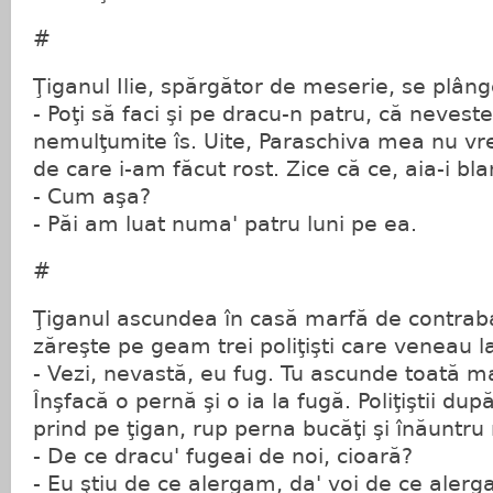
#
Ţiganul Ilie, spărgător de meserie, se plâng
- Poţi să faci şi pe dracu-n patru, că neveste
nemulţumite îs. Uite, Paraschiva mea nu vr
de care i-am făcut rost. Zice că ce, aia-i bl
- Cum aşa?
- Păi am luat numa' patru luni pe ea.
#
Ţiganul ascundea în casă marfă de contraban
zăreşte pe geam trei poliţişti care veneau la
- Vezi, nevastă, eu fug. Tu ascunde toată m
Înşfacă o pernă şi o ia la fugă. Poliţiştii dup
prind pe ţigan, rup perna bucăţi şi înăuntru
- De ce dracu' fugeai de noi, cioară?
- Eu ştiu de ce alergam, da' voi de ce alerga