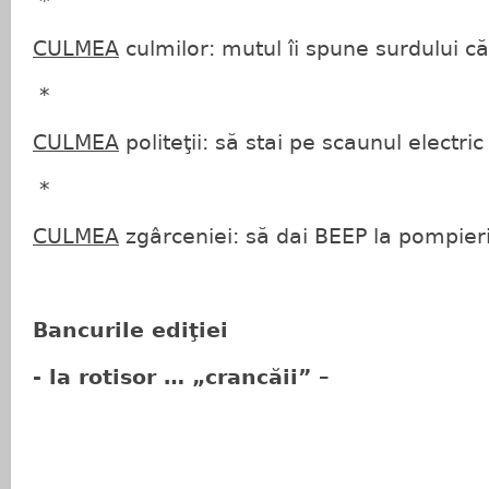
*
CULMEA
culmilor: mutul îi spune surdului că
*
CULMEA
politeţii: să stai pe scaunul electric
*
CULMEA
zgârceniei: să dai BEEP la pompieri
Bancurile ediţiei
-
la rotisor … „crancăii” –