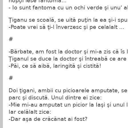
nopţii iese fantoma...
- Io sunt fantoma cu un ochi verde şi unu' a
Ţiganu se scoală, se uită puţin la ea şi-i spu
-Poate vrei să ţi-l înverzesc şi pe celalalt ...
#
-Bărbate, am fost la doctor şi mi-a zis că îs l
Ţiganul se duce la doctor şi întreabă ce are 
-Păi, ce să aibă, laringită şi cistită!
#
Doi ţigani, ambii cu picioarele amputate, se 
parc şi discută. Unul dintre ei zice:
-Mie mi-au amputat un picior la Iaşi şi unul 
Iar celălalt zice:
-Dar aşa de crăcănat ai fost?