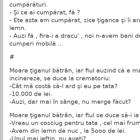
cumpărături.
- Şi ce ai cumpărat, fă ?
- Ete asta am cumpărat, zice ţiganca şi îi ar
lemn.
- Auzi fă , fira-i a dracu' , noi n-avem bani d
cumperi mobilă ...
#
Moare ţiganul bătrân, iar fiul auzind că e mai
incinereze, se duce la crematoriu:
-Cât mă costă să-l ard şi eu pe tata?
-10.000 de lei.
-Auzi, dar mai în sânge, nu merge făcut?
Moare ţiganul bătrân, iar fiul se duce să-i ia
-Vreau un cosciug pentru tata , cel mai frum
-Avem din lemn de nuc , la 5ooo de lei.
-Unul mai ieftin, nu aveţi?