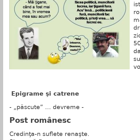
is
r
mâ
dr
zi
50
da
su
vo
Epigrame
şi catrene
- „păscute” … devreme -
Post românesc
Credinţa-n suflete renaşte.