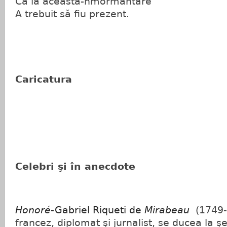
Că la această-nmormântare
A trebuit să fiu prezent.
Caricatura
Celebri şi în anecdote
Honoré
-Gabriel Riqueti de
Mirabeau
(1749-
francez, diplomat şi jurnalist, se ducea la şe