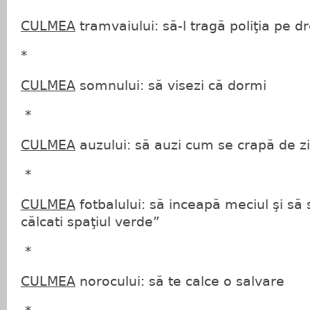
CULMEA
tramvaiului: să-l tragă poliţia pe d
*
CULMEA
somnului: să visezi că dormi
*
CULMEA
auzului: să auzi cum se crapă de z
*
CULMEA
fotbalului: să inceapă meciul şi să
călcati spaţiul verde”
*
CULMEA
norocului: să te calce o salvare