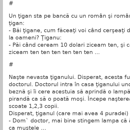
#
Un ţigan sta pe bancă cu un român şi român
ţigan:
- Băi ţigane, cum făceaţi voi când cerşeaţi d
la oameni? Ţiganu:
- Păi când ceream 10 dolari ziceam ten, şi
ziceam ten ten ten ten ten ten ...
#
Naşte nevasta ţiganului. Disperat, acesta f
doctorul. Doctorul intra în casa ţiganului un
beznă şi îi cere acestuia să aprindă o lam
pirandă ca să o poată moşi. Începe naşterea
scoate 1,2,3 copii.
Disperat, ţiganul (care mai avea 4 puradei)
- Dom` doctor, mai bine stingem lampa că ă
ca muştele ...