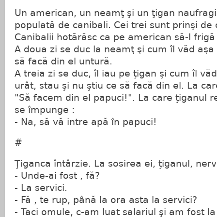
Un american, un neamţ şi un ţigan naufragi
populată de canibali. Cei trei sunt prinşi de 
Canibalii hotărăsc ca pe american să-l frigă
A doua zi se duc la neamţ şi cum îl văd aş
să facă din el untură.
A treia zi se duc, îl iau pe ţigan şi cum îl v
urât, stau şi nu ştiu ce să facă din el. La ca
"Să facem din el papuci!". La care ţiganul rev
se împunge :
- Na, să vă intre apă în papuci!
#
Ţiganca întârzie. La sosirea ei, ţiganul, ner
- Unde-ai fost , fă?
- La servici.
- Fă , te rup, până la ora asta la servici?
- Taci omule, c-am luat salariul şi am fost la 