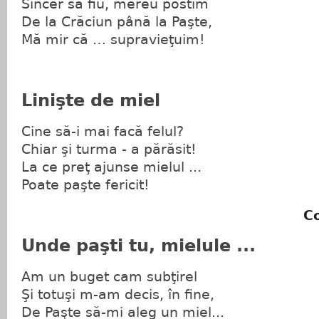
Sincer să fiu, mereu postim
De la Crăciun până la Paşte,
Mă mir că … supravieţuim!
Linişte de miel
Cine să-i mai facă felul?
Chiar şi turma - a părăsit!
La ce preţ ajunse mielul ...
Poate paşte fericit!
C
Unde paşti tu, mielule ...
Am un buget cam subţirel
Şi totuşi m-am decis, în fine,
De Paşte să-mi aleg un miel...