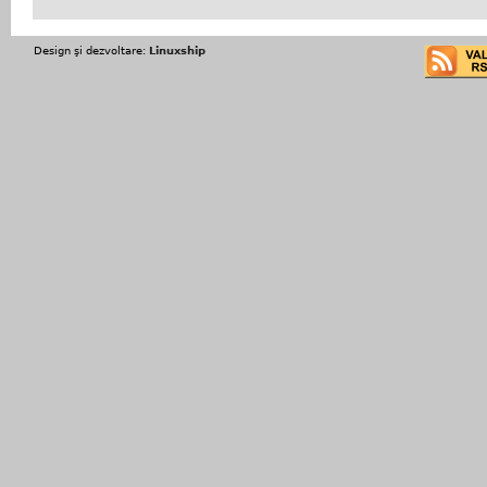
Design şi dezvoltare:
Linuxship