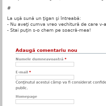
#
La uşă sună un ţigan şi întreabă:
- Nu aveţi cumva vreo vechitură de care v-aţ
- Stai puţin s-o chem pe soacră-mea!
Adaugă comentariu nou
Numele dumneavoastră
*
E-mail
*
Conţinutul acestui câmp va fi considerat confiden
public.
Homepage