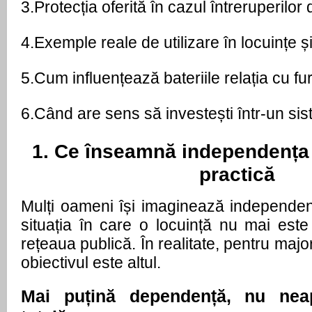
3.
Protecția oferită în cazul întreruperilor
4.
Exemple reale de utilizare în locuințe și
5.
Cum influențează bateriile relația cu fu
6.
Când are sens să investești într-un si
1. Ce înseamnă independența e
practică
Mulți oameni își imaginează independenț
situația în care o locuință nu mai este
rețeaua publică. În realitate, pentru majori
obiectivul este altul.
Mai puțină dependență, nu neap