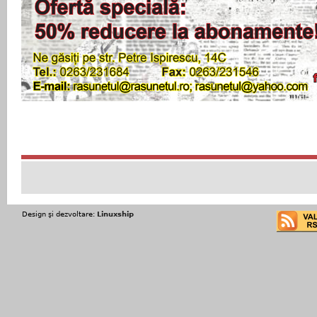
Design şi dezvoltare:
Linuxship