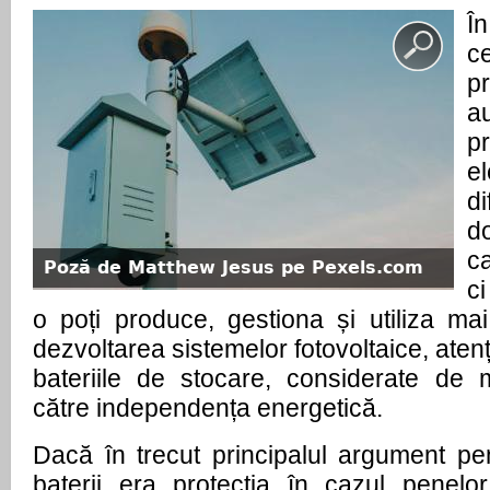
În
c
pr
a
p
el
d
d
ca
Poză de Matthew Jesus pe Pexels.com
c
o poți produce, gestiona și utiliza mai
dezvoltarea sistemelor fotovoltaice, atenți
bateriile de stocare, considerate de m
către independența energetică.
Dacă în trecut principalul argument pen
baterii era protecția în cazul penelor