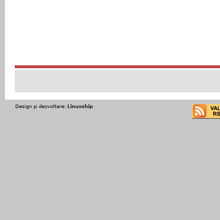
Design şi dezvoltare:
Linuxship