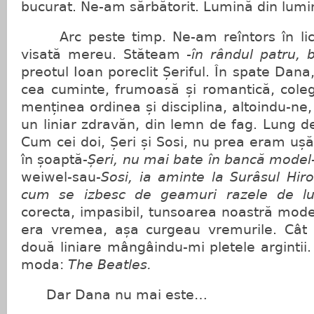
bucurat. Ne-am sărbătorit. Lumină din lumi
Arc peste timp. Ne-am reîntors în lice
visată mereu. Stăteam
-în rândul patru,
preotul Ioan poreclit Șeriful. În spate Dana,
cea cuminte, frumoasă și romantică, coleg
menținea ordinea și disciplina, altoindu-ne
un liniar zdravăn, din lemn de fag. Lung 
Cum cei doi, Șeri și Sosi, nu prea eram uș
în șoaptă-
Șeri, nu mai bate în bancă model
weiwel-sau-
Sosi, ia aminte la Surâsul
Hir
cum se izbesc de geamuri razele de l
corecta, impasibil, tunsoarea noastră mode
era vremea, așa curgeau vremurile. Cât 
două liniare mângâindu-mi pletele argintii
moda:
The Beatles.
Dar Dana nu mai este…