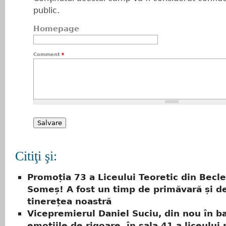
public.
Homepage
Comment
*
Citiţi şi:
Promoția 73 a Liceului Teoretic din Becl
Someș! A fost un timp de primăvară și de
tinerețea noastră
Vicepremierul Daniel Suciu, din nou în b
emoțiile de rigoare, în sala 41 a liceului