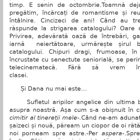
timp. E senin de octombrie.Toamnă deja
pregătim, încărcați de romantisme și r
întâlnire. Cincizeci de ani! Când au tr
răspunde la strigarea catalogului? Oare
Privirea, adevărată oază de întrebări, gar
iarnă neiertătoare, urmărește șirul bă
catalogului. Chipuri dragi, frumoase, în 
încrustate cu senectute seniorială, se per
telecinematecă. Fără să vrem 
clasei.
Și Dana nu mai este…
Sufletul aripilor angelice din ultima 
asupra noastră. Așa cum s-a obișnuit în c
cimitir al tinereții
mele-.
Când ne-am adunat,
șaizeci și nouă, păream un ciopor de oi rătăc
noi porneam spre astre.-Per
aspera
-.Spr