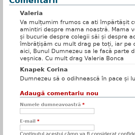
Comentarii
Valeria
Va mulțumim frumos ca ati împărtășit c
amintiri despre mama noastră. Mama v
și bucurie despre colegii săi și despre 
îmbrățișăm cu mult drag pe toți, iar pe 
aici, Bunul Dumnezeu sa le facă parte d
veșnica. Cu mult drag Valeria Bonca
Knapek Corina
Dumnezeu să o odihnească în pace și l
Adaugă comentariu nou
Numele dumneavoastră
*
E-mail
*
Conţinutul acestui câmp va fi considerat confiden