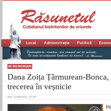
Meniu principal
Local
Administrație
Politică
Econo
IN MEMORIAM
Dana Zoița Țărmurean-Bonca, la
trecerea în veșnicie
Mie, 12/06/2023 - 07:30
M