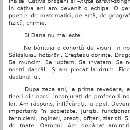
înalte. Câțiva orășeni și
–niște țărani-
stingh
În câțiva ani am devenit o echipă. O gen
poezie, de matematici, de artă, de geografi
fizică, chimie.
Și Dana nu mai este…
Ne bântuia o cohortă de visuri. În noi 
Sălășluiau hotărâri. Creșteau dorințe. Drag
Să muncim. Să luptăm. Să învățăm. Să n
noștri dascăli. Și-am plecat la drum. Fie
destinul lui.
După zece ani, la prima revedere, er
tineri din nord. Înconjurați de profesorii no
lor. Am răspuns, înflăcărați, la apel. Dev
importanți în societate. Juriști, funcționar
tehnicieni, ingineri, preoți, ofițeri, ziariști. 
de toate, Oameni. Am depănat amintiri 