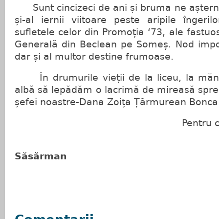
Sunt cincizeci de ani și bruma ne așterne
și-al iernii viitoare peste aripile îngeril
sufletele celor din Promoția ‘73, ale fastuo
Generală din Beclean pe Someș. Nod impor
dar și al multor destine frumoase.
În drumurile vieții de la liceu, la mănă
albă să lepădăm o lacrimă de mireasă spre
șefei noastre-Dana Zoița Țărmurean Bonca
Pentru conformi
Săsărman