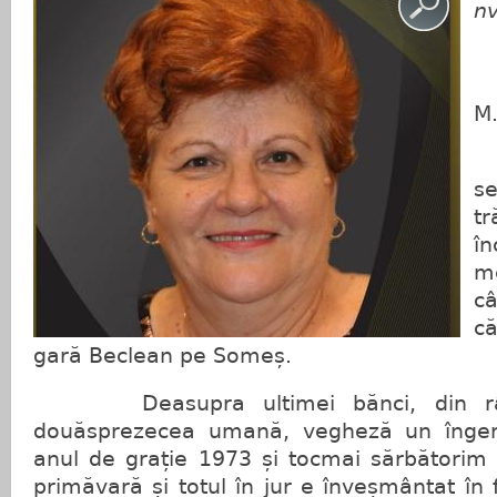
nv
M
I
s
t
în
me
c
că
gară Beclean pe Someș.
Deasupra ultimei bănci, din rând
douăsprezecea umană, vegheză un înger
anul de grație 1973 și tocmai sărbătorim a
primăvară și totul în jur e înveșmântat în