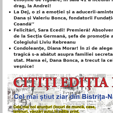
drag, la Andrei!
La Dej, o zi a emoției și a aducerii-amint
Dana și Valeriu Bonca, fondatorii Fundați
Coandă’’
Felicitări, Sara Ecedi! Premieră! Absolve
de la Secţia Germană, şefa de promoţie 
Colegiului Liviu Rebreanu
Condoleanţe, Diana Morar! În zi de aleger
tragică s-a abătut asupra familiei secreta
stat. Mama ei, Dana Bonca, a trecut la ce
veşnice!