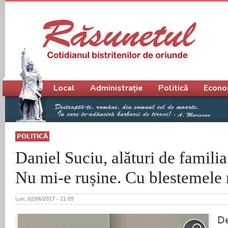
Meniu principal
Local
Administrație
Politică
Econo
POLITICĂ
Daniel Suciu, alături de famili
Nu mi-e rușine. Cu blestemele
Lun, 02/06/2017 - 21:05
De