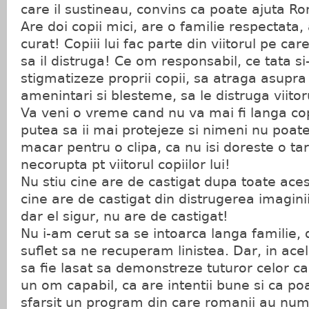
care il sustineau, convins ca poate ajuta R
Are doi copii mici, are o familie respectata, 
curat! Copiii lui fac parte din viitorul pe car
sa il distruga! Ce om responsabil, ce tata si-
stigmatizeze proprii copii, sa atraga asupra 
amenintari si blesteme, sa le distruga viitor
Va veni o vreme cand nu va mai fi langa copi
putea sa ii mai protejeze si nimeni nu poate
macar pentru o clipa, ca nu isi doreste o ta
necorupta pt viitorul copiilor lui!
Nu stiu cine are de castigat dupa toate aces
cine are de castigat din distrugerea imaginii l
dar el sigur, nu are de castigat!
Nu i-am cerut sa se intoarca langa familie, 
suflet sa ne recuperam linistea. Dar, in ace
sa fie lasat sa demonstreze tuturor celor car
un om capabil, ca are intentii bune si ca po
sfarsit un program din care romanii au num