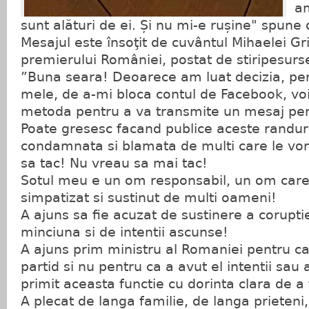
am
sunt alături de ei. Și nu mi-e rușine" spune 
Mesajul este însoţit de cuvântul Mihaelei Gr
premierului României, postat de stiripesurse
”Buna seara! Deoarece am luat decizia, pent
mele, de a-mi bloca contul de Facebook, voi
metoda pentru a va transmite un mesaj per
Poate gresesc facand publice aceste randuri,
condamnata si blamata de multi care le vor 
sa tac! Nu vreau sa mai tac!
Sotul meu e un om responsabil, un om care 
simpatizat si sustinut de multi oameni!
A ajuns sa fie acuzat de sustinere a coruptie
minciuna si de intentii ascunse!
A ajuns prim ministru al Romaniei pentru ca 
partid si nu pentru ca a avut el intentii sau
primit aceasta functie cu dorinta clara de a
A plecat de langa familie, de langa prieteni