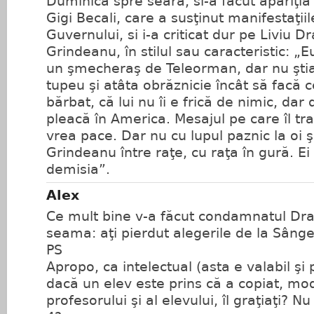
Duminica spre seara, si-a facut apariţia 
Gigi Becali, care a susţinut manifestaţii
Guvernului, si i-a criticat dur pe Liviu D
Grindeanu, în stilul sau caracteristic: 
un şmecheraş de Teleorman, dar nu ştia
tupeu şi atâta obrăznicie încât să facă 
bărbat, că lui nu îi e frică de nimic, dar
pleacă în America. Mesajul pe care îl tr
vrea pace. Dar nu cu lupul paznic la oi ş
Grindeanu între raţe, cu raţa în gură. Ei
demisia”.
Alex
Ce mult bine v-a făcut condamnatul Dr
seama: aţi pierdut alegerile de la Sânge
PS
Apropo, ca intelectual (asta e valabil şi 
dacă un elev este prins că a copiat, modi
profesorului şi al elevului, îl graţiaţi? N