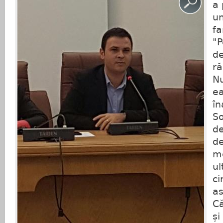
a 
u
fa
"P
d
ră
Nu
ea
în
So
de
de
me
ul
ci
as
Că
și