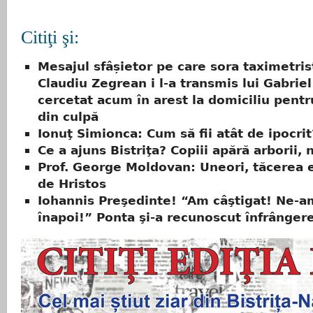
Citiţi şi:
Mesajul sfâșietor pe care sora taximetris
Claudiu Zegrean i l-a transmis lui Gabriel
cercetat acum în arest la domiciliu pentr
din culpă
Ionuţ Simionca: Cum să fii atât de ipocrit
Ce a ajuns Bistriţa? Copiii apără arborii, n
Prof. George Moldovan: Uneori, tăcerea 
de Hristos
Iohannis Preşedinte! “Am câştigat! Ne-am
înapoi!” Ponta şi-a recunoscut înfrânger