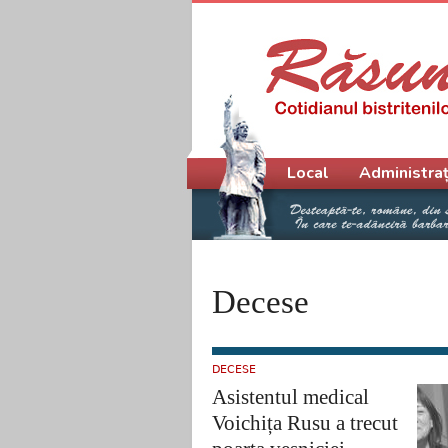
Meniu principal
Local
Administraț
Decese
DECESE
Asistentul medical
Voichița Rusu a trecut