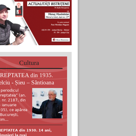
Cultura
REPTATEA din 1935.
elciu - Șieu – Sântioana
 periodicul
reptatea” (an.
, nr. 2187, din
 ianuarie
35), ce apărea
 București,
tim...
EPTATEA din 1930. 14 ani,
izonieri la ruși