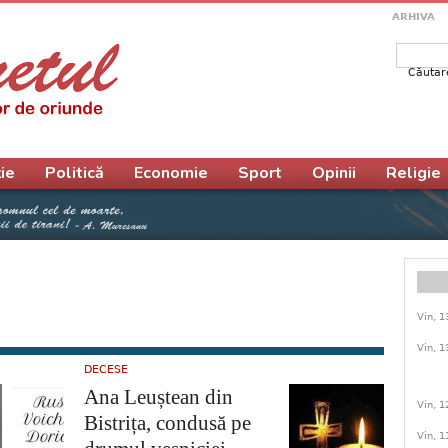
ARHIVA
Căutar
Form
ie
Politică
Economie
Sport
Opinii
Religie
Vin, 1
Vin, 1
DECESE
Ana Leuștean din
Vin, 1
Bistrița, condusă pe
Vin, 1