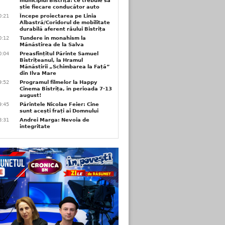
municipiul Bistrița: ce trebuie să
știe fiecare conducător auto
0:21
Începe proiectarea pe Linia
Albastră/Coridorul de mobilitate
durabilă aferent râului Bistrița
0:12
Tundere în monahism la
Mănăstirea de la Salva
0:04
Preasfințitul Părinte Samuel
Bistrițeanul, la Hramul
Mănăstirii „Schimbarea la Față”
din Ilva Mare
9:52
Programul filmelor la Happy
Cinema Bistrița, în perioada 7-13
august!
9:45
Părintele Nicolae Feier: Cine
sunt acești frați ai Domnului
8:31
Andrei Marga: Nevoia de
integritate