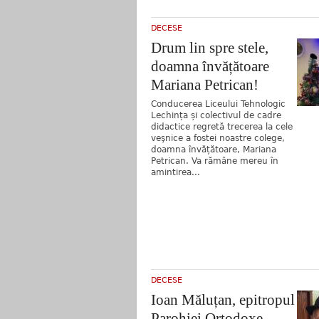
DECESE
Drum lin spre stele,
doamna învățătoare
Mariana Petrican!
Conducerea Liceului Tehnologic
Lechința și colectivul de cadre
didactice regretă trecerea la cele
veşnice a fostei noastre colege,
doamna învățătoare, Mariana
Petrican. Va rămâne mereu în
amintirea...
DECESE
Ioan Măluțan, epitropul
Parohiei Ortodoxe