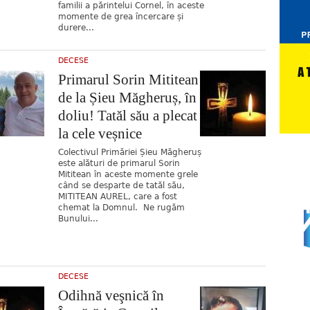
familii a părintelui Cornel, în aceste
momente de grea încercare și
durere...
DECESE
Primarul Sorin Mititean
de la Șieu Măgheruș, în
doliu! Tatăl său a plecat
la cele veșnice
Colectivul Primăriei Șieu Măgheruș
este alături de primarul Sorin
Mititean în aceste momente grele
când se desparte de tatăl său,
MITITEAN AUREL, care a fost
chemat la Domnul. Ne rugăm
Bunului...
DECESE
Odihnă veşnică în