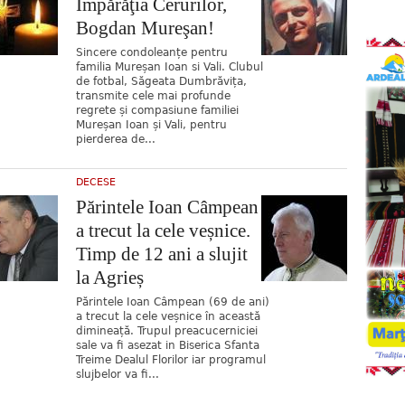
Împărăţia Cerurilor,
Bogdan Mureşan!
Sincere condoleanțe pentru
familia Mureșan Ioan si Vali. Clubul
de fotbal, Săgeata Dumbrăvița,
transmite cele mai profunde
regrete și compasiune familiei
Mureșan Ioan și Vali, pentru
pierderea de...
DECESE
Părintele Ioan Câmpean
a trecut la cele veșnice.
Timp de 12 ani a slujit
la Agrieș
Părintele Ioan Câmpean (69 de ani)
a trecut la cele veșnice în această
dimineață. Trupul preacucerniciei
sale va fi asezat in Biserica Sfanta
Treime Dealul Florilor iar programul
slujbelor va fi...