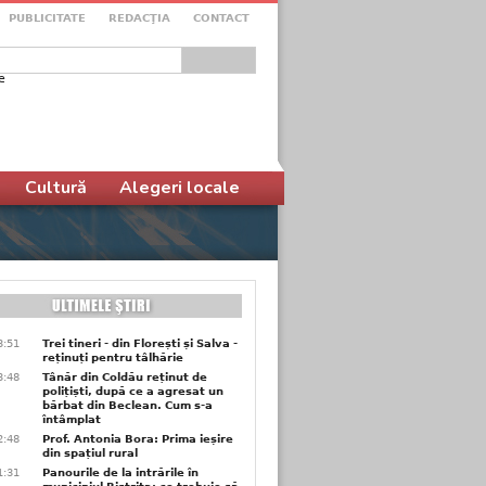
PUBLICITATE
REDACŢIA
CONTACT
e
ular de căutare
Cultură
Alegeri locale
3:51
Trei tineri - din Florești și Salva -
reținuți pentru tâlhărie
3:48
Tânăr din Coldău reținut de
polițiști, după ce a agresat un
bărbat din Beclean. Cum s-a
întâmplat
2:48
Prof. Antonia Bora: Prima ieșire
din spațiul rural
1:31
Panourile de la intrările în