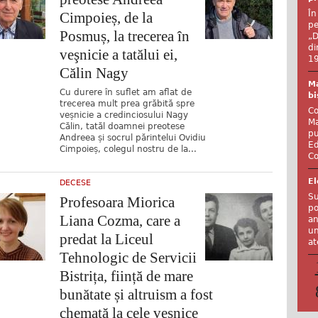
În
Cimpoieș, de la
pe
Posmuș, la trecerea în
„D
di
veşnicie a tatălui ei,
19
Călin Nagy
Ma
Cu durere în suflet am aflat de
bi
trecerea mult prea grăbită spre
Co
veșnicie a credinciosului Nagy
Ma
Călin, tatăl doamnei preotese
pu
Andreea și socrul părintelui Ovidiu
Ed
Cimpoieș, colegul nostru de la...
Co
El
DECESE
Su
Profesoara Miorica
po
Liana Cozma, care a
an
un
predat la Liceul
at
Tehnologic de Servicii
Bistrița, ființă de mare
bunătate și altruism a fost
chemată la cele veșnice