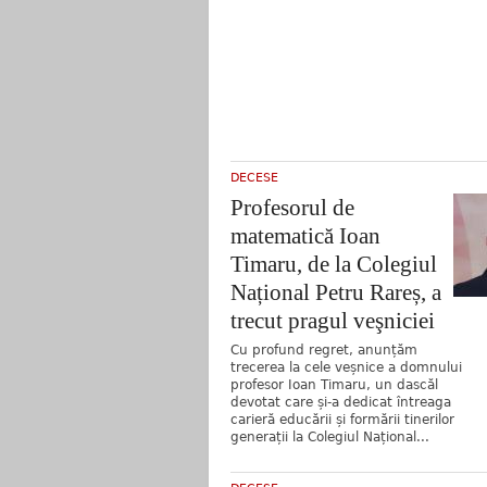
DECESE
Profesorul de
matematică Ioan
Timaru, de la Colegiul
Național Petru Rareș, a
trecut pragul veşniciei
Cu profund regret, anunțăm
trecerea la cele veșnice a domnului
profesor Ioan Timaru, un dascăl
devotat care și-a dedicat întreaga
carieră educării și formării tinerilor
generații la Colegiul Național...