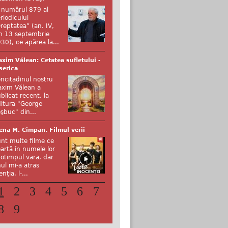
 numărul 879 al
riodicului
reptatea” (an. IV,
n 13 septembrie
30), ce apărea la...
xim Vălean: Cetatea sufletului -
serica
ncitadinul nostru
xim Vălean a
blicat recent, la
itura "George
şbuc" din...
ena M. Cîmpan. Filmul verii
nt multe filme ce
artă în numele lor
otimpul vara, dar
ul mi-a atras
enția, l-...
1
2
3
4
5
6
7
8
9