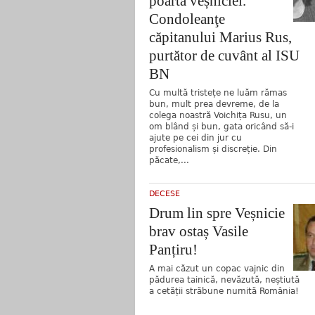
poarta veșniciei.
Condoleanţe
căpitanului Marius Rus,
purtător de cuvânt al ISU
BN
Cu multă tristețe ne luăm rămas
bun, mult prea devreme, de la
colega noastră Voichița Rusu, un
om blând și bun, gata oricând să-i
ajute pe cei din jur cu
profesionalism și discreție. Din
păcate,...
DECESE
Drum lin spre Veșnicie
brav ostaș Vasile
Panțiru!
A mai căzut un copac vajnic din
pădurea tainică, nevăzută, neștiută
a cetății străbune numită România!