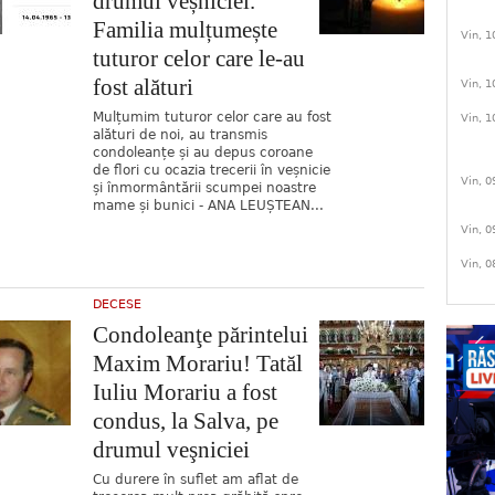
drumul veșniciei.
Familia mulțumește
Vin, 1
tuturor celor care le-au
fost alături
Vin, 1
Mulțumim tuturor celor care au fost
Vin, 1
alături de noi, au transmis
condoleanțe și au depus coroane
de flori cu ocazia trecerii în veșnicie
Vin, 0
și înmormântării scumpei noastre
mame și bunici - ANA LEUȘTEAN...
Vin, 0
Vin, 0
DECESE
Condoleanţe părintelui
Maxim Morariu! Tatăl
Iuliu Morariu a fost
condus, la Salva, pe
drumul veşniciei
Cu durere în suflet am aflat de