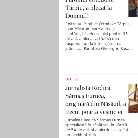
Tărpiu, a plecat la
Domnul!
Epitropul Parohiei Ortodoxe Tărpiu,
Ioan Măluțan, care a fost și
cântăreț bisericesc aici pentru 35
de ani, a plecat astăzi să dea
răspuns bun la înfricoșătoarea
judecată. Părintele Gheorghe Rus,...
DECESE
Jurnalista Rodica
Sărmaș Furnea,
originară din Năsăud, a
trecut poarta veșniciei
Jurnalista Rodica Sărmaș Furnea,
specializată în sănătate, în vârstă
de 54 de ani, și-a pierdut viața într-
un accident rutier.