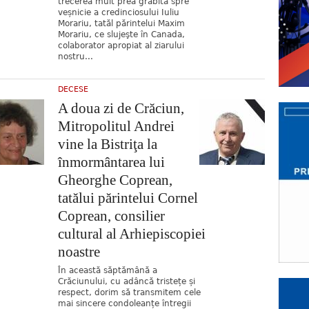
trecerea mult prea grăbită spre
veșnicie a credinciosului Iuliu
Morariu, tatăl părintelui Maxim
Morariu, ce slujeşte în Canada,
colaborator apropiat al ziarului
nostru...
DECESE
A doua zi de Crăciun,
Mitropolitul Andrei
vine la Bistriţa la
înmormântarea lui
Gheorghe Coprean,
tatălui părintelui Cornel
Coprean, consilier
cultural al Arhiepiscopiei
noastre
În această săptămână a
Crăciunului, cu adâncă tristețe și
respect, dorim să transmitem cele
mai sincere condoleanțe întregii