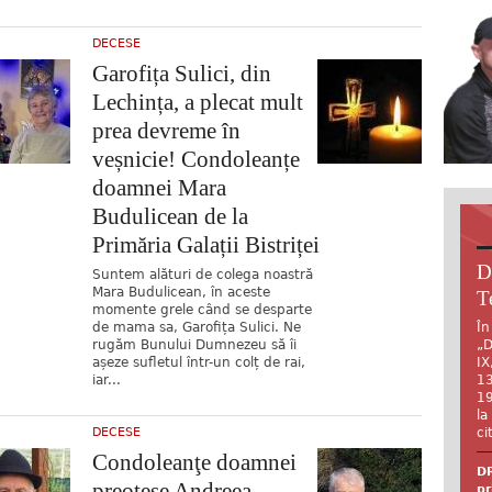
DECESE
Garofița Sulici, din
Lechința, a plecat mult
prea devreme în
veșnicie! Condoleanțe
doamnei Mara
Budulicean de la
Primăria Galații Bistriței
D
Suntem alături de colega noastră
Mara Budulicean, în aceste
T
momente grele când se desparte
de mama sa, Garofița Sulici. Ne
În
rugăm Bunului Dumnezeu să îi
„D
așeze sufletul într-un colț de rai,
IX
iar...
13
19
la
DECESE
ci
Condoleanţe doamnei
DR
preotese Andreea
pr