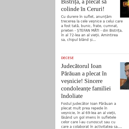
Bistrița, a plecat să
colinde în Ceruri!
Cu durere în suflet, anunțăm
trecerea la cele veșnice a celui care
a fost tată, bunic, frate, cumnat,
prieten - ȘTEFAN MÂTI - din Bistrița,
în al 72-lea an al vieții. Amintirea
sa, chipul blând și...
DECESE
Judecătorul Ioan
Părăuan a plecat în
veșnicie! Sincere
condoleanțe familiei
îndoliate
Fostul judecător Ioan Părăuan a
plecat mult prea repede în
veșnicie, în al 69-lea an al vieții,
lăsând un gol imens în sufletele
celor care l-au cunoscut sau cu
care a colaborat în activitatea sa....