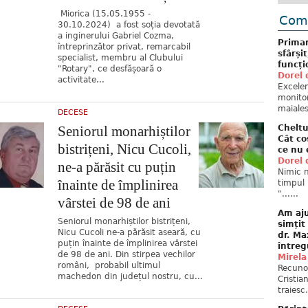
Miorica (15.05.1955 -
Come
30.10.2024) a fost soția devotată
a inginerului Gabriel Cozma,
Primar
întreprinzător privat, remarcabil
sfârși
specialist, membru al Clubului
funcți
"Rotary", ce desfășoară o
Dorel 
activitate...
Excelent
monitor
maiales
DECESE
Seniorul monarhiștilor
Cheltu
Cât co
bistrițeni, Nicu Cucoli,
ce nu 
Dorel 
ne-a părăsit cu puțin
Nimic n
înainte de împlinirea
timpul 
"......
vârstei de 98 de ani
Am aju
Seniorul monarhiștilor bistrițeni,
simțit
Nicu Cucoli ne-a părăsit aseară, cu
dr. Ma
puțin înainte de împlinirea vârstei
întreg
de 98 de ani. Din stirpea vechilor
Mirela
români, probabil ultimul
Recuno
machedon din județul nostru, cu...
Cristia
traiesc.