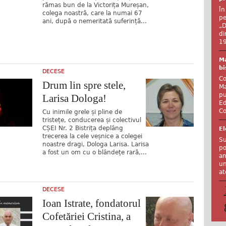
rămas bun de la Victorița Mureșan,
În
colega noastră, care la numai 67
pe
ani, după o nemeritată suferință...
„D
di
19
Ma
bi
DECESE
Co
Drum lin spre stele,
Ma
pu
Larisa Dologa!
Ed
Co
Cu inimile grele și pline de
tristețe, conducerea și colectivul
CȘEI Nr. 2 Bistrița deplâng
El
trecerea la cele veșnice a colegei
Su
noastre dragi, Dologa Larisa. Larisa
po
a fost un om cu o blândețe rară,...
an
un
at
DECESE
Ioan Istrate, fondatorul
Cofetăriei Cristina, a