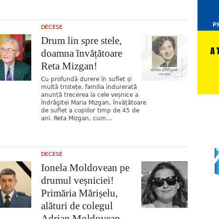
DECESE
Drum lin spre stele,
doamna învățătoare
Reta Mizgan!
Cu profundă durere în suflet și
multă tristețe, familia îndurerată
anunță trecerea la cele veșnice a
îndrăgitei Maria Mizgan, învățătoare
de suflet a copiilor timp de 45 de
ani. Reta Mizgan, cum...
DECESE
Ionela Moldovean pe
drumul veșniciei!
Primăria Mărișelu,
alături de colegul
Adrian Moldovean