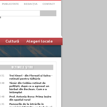
PUBLICITATE
REDACŢIA
CONTACT
e
ular de căutare
Cultură
Alegeri locale
3:51
Trei tineri - din Florești și Salva -
reținuți pentru tâlhărie
3:48
Tânăr din Coldău reținut de
polițiști, după ce a agresat un
bărbat din Beclean. Cum s-a
întâmplat
2:48
Prof. Antonia Bora: Prima ieșire
din spațiul rural
1:31
Panourile de la intrările în