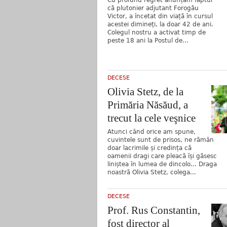
că plutonier adjutant Forogău
Victor, a încetat din viață în cursul
acestei dimineți, la doar 42 de ani.
Colegul nostru a activat timp de
peste 18 ani la Postul de...
DECESE
Olivia Stetz, de la
Primăria Năsăud, a
trecut la cele veşnice
Atunci când orice am spune,
cuvintele sunt de prisos, ne rămân
doar lacrimile și credința că
oamenii dragi care pleacă își găsesc
liniștea în lumea de dincolo... Draga
noastră Olivia Stetz, colega...
DECESE
Prof. Rus Constantin,
fost director al