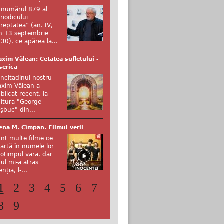
 numărul 879 al
riodicului
reptatea” (an. IV,
n 13 septembrie
30), ce apărea la...
xim Vălean: Cetatea sufletului -
serica
ncitadinul nostru
xim Vălean a
blicat recent, la
itura "George
şbuc" din...
ena M. Cîmpan. Filmul verii
nt multe filme ce
artă în numele lor
otimpul vara, dar
ul mi-a atras
enția, l-...
1
2
3
4
5
6
7
8
9