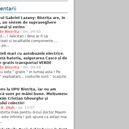
ntarii
ul Gabriel Lazany: Bistrița are, în
t, un sistem de supraveghere
onal și extins
de Bistrita
-
Vin, 09:50
... ! Felicitari ! Bine ar fi sa
izati si localitatile componente ...
 pe...
ieli mari cu autobuzele electrice.
stă bateria, asigurarea Casco și de
e gratis transportul VERDE
de Bistrita
-
Vin, 09:48
u este " gratis " in lumea asta ! Pe
" exploatarii... costurile sunt " scazute
ns la UPU Bistrița, iar eu am
 că sunt pe mâini bune. Mulţumesc
xim Cristian Gheorghe şi
ului colectiv!
 A. Olah
-
Joi, 13:07
stinta mea pentru d-nul doctor Maxim
n este infinita ! pot spune ca astazi mai
..