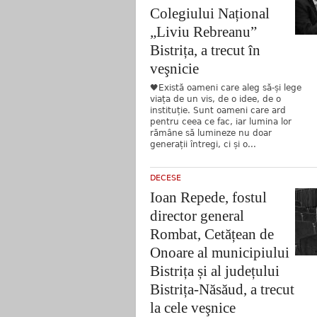
Colegiului Național
„Liviu Rebreanu”
Bistrița, a trecut în
veşnicie
🖤Există oameni care aleg să-și lege
viața de un vis, de o idee, de o
instituție. Sunt oameni care ard
pentru ceea ce fac, iar lumina lor
rămâne să lumineze nu doar
generații întregi, ci și o...
DECESE
Ioan Repede, fostul
director general
Rombat, Cetățean de
Onoare al municipiului
Bistrița și al județului
Bistrița-Năsăud, a trecut
la cele veşnice