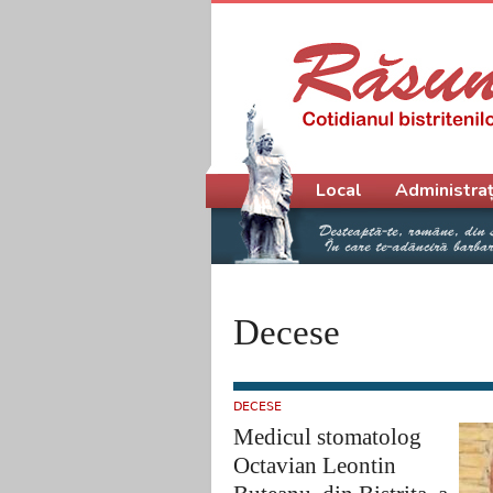
Meniu principal
Local
Administraț
Decese
DECESE
Medicul stomatolog
Octavian Leontin