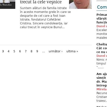
trecut la cele veşnice
Come
Suntem alături de familia Istrate
în aceste momente grele în care se
Primar
desparte de cel care a fost Ioan
sfârși
Istrate, fondatorul Cofetăriei
funcți
Cristina. Sincere condoleanţe, iar
Dorel 
celui trecut în veşnicie Bunul...
Excelent
monitor
maiales
Cheltu
Cât co
3
4
5
6
7
8
9
…
următor ›
ultima »
ce nu 
Dorel 
Nimic n
timpul 
"......
Am aju
simțit
dr. Ma
întreg
Mirela
Recuno
Cristia
traiesc.