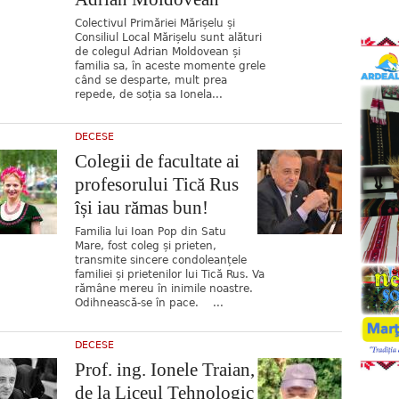
Colectivul Primăriei Mărișelu și
Consiliul Local Mărișelu sunt alături
de colegul Adrian Moldovean și
familia sa, în aceste momente grele
când se desparte, mult prea
repede, de soția sa Ionela...
DECESE
Colegii de facultate ai
profesorului Tică Rus
își iau rămas bun!
Familia lui Ioan Pop din Satu
Mare, fost coleg și prieten,
transmite sincere condoleanțele
familiei și prietenilor lui Tică Rus. Va
rămâne mereu în inimile noastre.
Odihnească-se în pace. ...
DECESE
Prof. ing. Ionele Traian,
de la Liceul Tehnologic