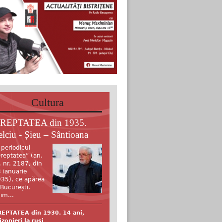
Cultura
REPTATEA din 1935.
elciu - Șieu – Sântioana
 periodicul
reptatea” (an.
, nr. 2187, din
 ianuarie
35), ce apărea
 București,
tim...
EPTATEA din 1930. 14 ani,
izonieri la ruși