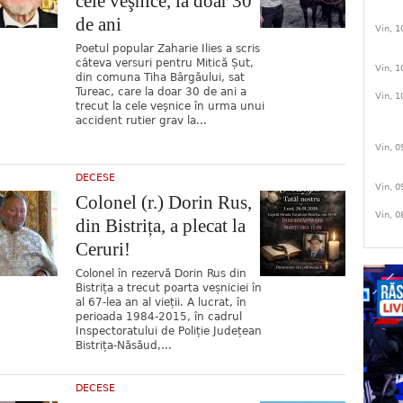
cele veşnice, la doar 30
de ani
Vin, 1
Poetul popular Zaharie Ilies a scris
câteva versuri pentru Mitică Șut,
Vin, 1
din comuna Tiha Bârgăului, sat
Tureac, care la doar 30 de ani a
Vin, 1
trecut la cele veşnice în urma unui
accident rutier grav la...
Vin, 0
DECESE
Vin, 0
Colonel (r.) Dorin Rus,
Vin, 0
din Bistrița, a plecat la
Ceruri!
Colonel în rezervă Dorin Rus din
Bistrița a trecut poarta veșniciei în
al 67-lea an al vieții. A lucrat, în
perioada 1984-2015, în cadrul
Inspectoratului de Poliție Județean
Bistrița-Năsăud,...
DECESE