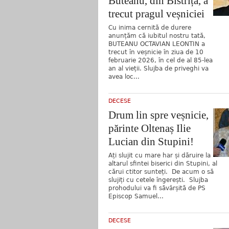
Buteanu, din Bistrița, a
trecut pragul veșniciei
Cu inima cernită de durere
anunțăm că iubitul nostru tată,
BUTEANU OCTAVIAN LEONTIN a
trecut în veșnicie în ziua de 10
februarie 2026, în cel de al 85-lea
an al vieții. Slujba de priveghi va
avea loc...
DECESE
Drum lin spre veșnicie,
părinte Oltenaș Ilie
Lucian din Stupini!
Ați slujit cu mare har și dăruire la
altarul sfintei biserici din Stupini, al
cărui ctitor sunteți. De acum o să
slujiți cu cetele îngerești. Slujba
prohodului va fi săvârșită de PS
Episcop Samuel...
DECESE