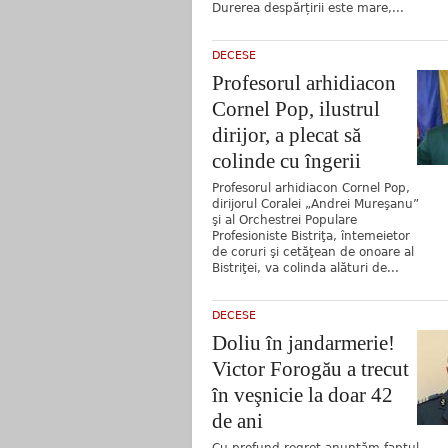
Durerea despărțirii este mare,...
DECESE
Profesorul arhidiacon
Cornel Pop, ilustrul
dirijor, a plecat să
colinde cu îngerii
Profesorul arhidiacon Cornel Pop,
dirijorul Coralei „Andrei Mureşanu”
şi al Orchestrei Populare
Profesioniste Bistriţa, întemeietor
de coruri şi cetăţean de onoare al
Bistriţei, va colinda alături de...
DECESE
Doliu în jandarmerie!
Victor Forogău a trecut
în veşnicie la doar 42
de ani
Cu profund regret anunțăm faptul