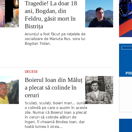
Tragedie! La doar 18
ani, Bogdan, din
Feldru, găsit mort în
Bistrița
Anunţul a fost făcut pe reţelele de
socializare de Mariuta Rus, sora lui
Bogdan Tiolan.
DECESE
Boierul Ioan din Măluț
a plecat să colinde în
ceruri
Sculați, sculați, boieri mari… sună
o colindă pe care o auzim în aceste
zile. Numai că Boierul Ioan a plecat
în ceruri să colinde alături de
îngeri. Îl cheamă Bindea Ioan, dar
toată lumea îi zicea...