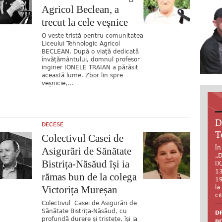
Agricol Beclean, a
trecut la cele veşnice
O veste tristă pentru comunitatea
Liceului Tehnologic Agricol
BECLEAN. După o viață dedicată
învățământului, domnul profesor
inginer IONELE TRAIAN a părăsit
această lume. Zbor lin spre
veșnicie,...
D
DECESE
T
Colectivul Casei de
În
Asigurări de Sănătate
„D
Bistrița-Năsăud își ia
IX
13
rămas bun de la colega
19
Victorița Mureșan
la
ci
Colectivul Casei de Asigurări de
Sănătate Bistrița-Năsăud, cu
DR
profundă durere și tristețe, își ia
pr