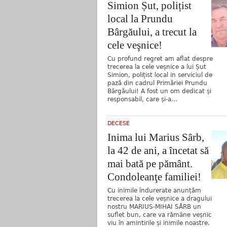
Simion Șut, polițist
local la Prundu
Bârgăului, a trecut la
cele veşnice!
Cu profund regret am aflat despre
trecerea la cele veșnice a lui Șut
Simion, polițist local in serviciul de
pază din cadrul Primăriei Prundu
Bârgăului! A fost un om dedicat și
responsabil, care și-a...
DECESE
Inima lui Marius Sârb,
la 42 de ani, a încetat să
mai bată pe pământ.
Condoleanţe familiei!
Cu inimile îndurerate anunțăm
trecerea la cele veșnice a dragului
nostru MARIUS-MIHAI SÂRB un
suflet bun, care va rămâne veșnic
viu în amintirile și inimile noastre.