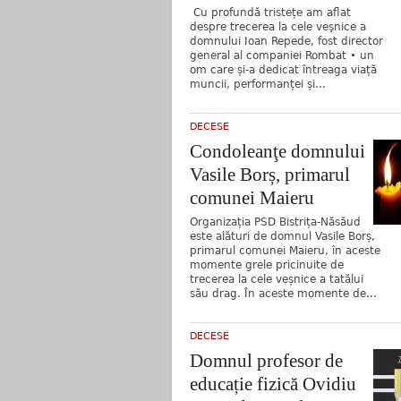
Cu profundă tristețe am aflat
despre trecerea la cele veşnice a
domnului Ioan Repede, fost director
general al companiei Rombat • un
om care și-a dedicat întreaga viață
muncii, performanței și...
DECESE
Condoleanţe domnului
Vasile Borș, primarul
comunei Maieru
Organizația PSD Bistrița-Năsăud
este alături de domnul Vasile Borș,
primarul comunei Maieru, în aceste
momente grele pricinuite de
trecerea la cele veșnice a tatălui
său drag. În aceste momente de...
DECESE
Domnul profesor de
educație fizică Ovidiu