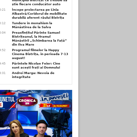
municipiul Bistrița: ce trebuie să
știe fiecare conducător auto
0:21
Începe proiectarea pe Linia
Albastră/Coridorul de mobilitate
durabilă aferent râului Bistrița
0:12
Tundere în monahism la
Mănăstirea de la Salva
0:04
Preasfințitul Părinte Samuel
Bistrițeanul, la Hramul
Mănăstirii „Schimbarea la Față”
din Ilva Mare
9:52
Programul filmelor la Happy
Cinema Bistrița, în perioada 7-13
august!
9:45
Părintele Nicolae Feier: Cine
sunt acești frați ai Domnului
8:31
Andrei Marga: Nevoia de
integritate