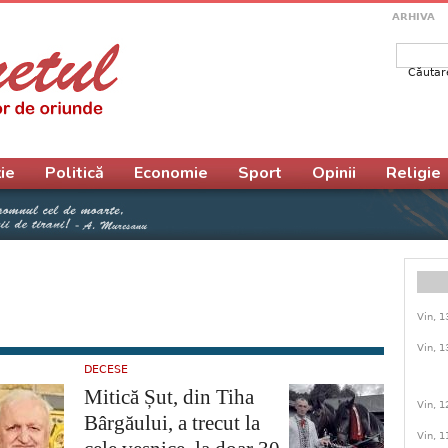
ARHIVA
Căutar
Form
ie
Politică
Economie
Sport
Opinii
Religie
Vin, 1
Vin, 1
DECESE
Mitică Șut, din Tiha
Vin, 1
Bârgăului, a trecut la
Vin, 1