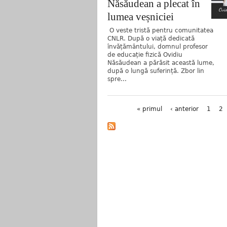
Năsăudean a plecat în
lumea veșniciei
O veste tristă pentru comunitatea
CNLR. După o viață dedicată
învățământului, domnul profesor
de educație fizică Ovidiu
Năsăudean a părăsit această lume,
după o lungă suferință. Zbor lin
spre...
Pagini
« primul
‹ anterior
1
2