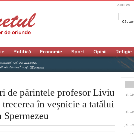
ARHIVA
Căutar
Form
ie
Politică
Economie
Sport
Opinii
Religie
ri de părintele profesor Liviu
Joi, 1
trecerea în veşnicie a tatălui
Joi, 1
in Spermezeu
Joi, 1