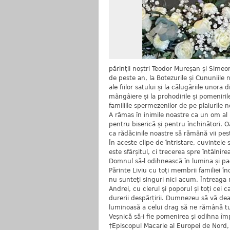
părinții noștri Teodor Mureșan și Simeon
de peste an, la Botezurile și Cununiile 
ale fiilor satului și la călugăriile unora
mângâiere și la prohodirile și pomeniri
familiile spermezenilor de pe plaiurile
A rămas în inimile noastre ca un om al r
pentru biserică și pentru închinători. 
ca rădăcinile noastre să rămână vii pes
În aceste clipe de întristare, cuvintel
este sfârșitul, ci trecerea spre întâlnir
Domnul să-l odihnească în lumina și pac
Părinte Liviu cu toți membrii familiei în
nu sunteți singuri nici acum. Întreaga n
Andrei, cu clerul și poporul și toți cei
durerii despărțirii. Dumnezeu să vă dea
luminoasă a celui drag să ne rămână tu
Veșnică să-i fie pomenirea și odihna îm
†Episcopul Macarie al Europei de Nord, 