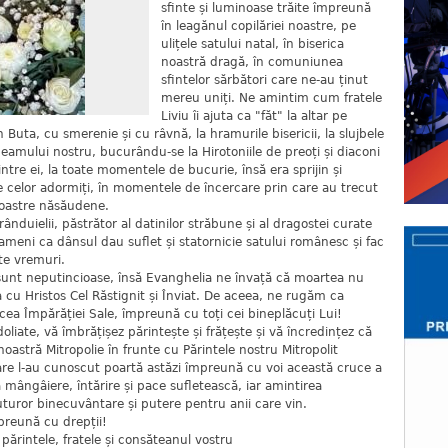
sfinte și luminoase trăite împreună
în leagănul copilăriei noastre, pe
ulițele satului natal, în biserica
noastră dragă, în comuniunea
sfintelor sărbători care ne-au ținut
mereu uniți. Ne amintim cum fratele
Liviu îi ajuta ca "făt" la altar pe
 Buta, cu smerenie și cu râvnă, la hramurile bisericii, la slujbele
neamului nostru, bucurându-se la Hirotoniile de preoți și diaconi
 dintre ei, la toate momentele de bucurie, însă era sprijin și
le celor adormiți, în momentele de încercare prin care au trecut
 noastre năsăudene.
ânduielii, păstrător al datinilor străbune și al dragostei curate
Oameni ca dânsul dau suflet și statornicie satului românesc și fac
te vremuri.
e sunt neputincioase, însă Evanghelia ne învață că moartea nu
ea cu Hristos Cel Răstignit și Înviat. De aceea, ne rugăm ca
ea Împărăției Sale, împreună cu toți cei bineplăcuți Lui!
doliate, vă îmbrățișez părintește și frățește și vă încredințez că
oastră Mitropolie în frunte cu Părintele nostru Mitropolit
 care l-au cunoscut poartă astăzi împreună cu voi această cruce a
 mângâiere, întărire și pace sufletească, iar amintirea
turor binecuvântare și putere pentru anii care vin.
preună cu drepții!
părintele, fratele și consăteanul vostru