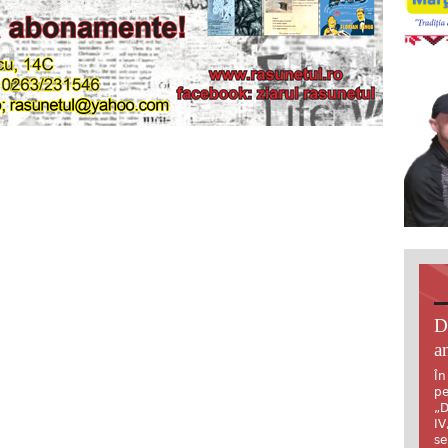
D
an
În
pe
„D
IV
se