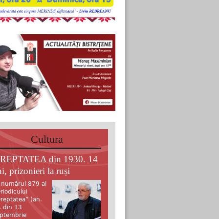
Cultura
REPTATEA din 1930. 14
i, prizonieri la ruși
 numărul 879 al
riodicului
reptatea” (an.
, din 13
ptembrie