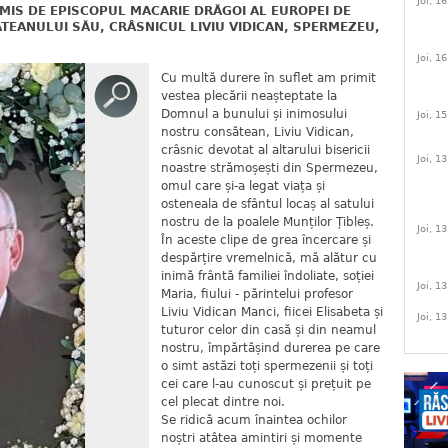
Joi, 1
IS DE EPISCOPUL MACARIE DRĂGOI AL EUROPEI DE
EANULUI SĂU, CRÂSNICUL LIVIU VIDICAN, SPERMEZEU,
Joi, 1
Cu multă durere în suflet am primit
vestea plecării neașteptate la
Domnul a bunului și inimosului
Joi, 1
nostru consătean, Liviu Vidican,
crâsnic devotat al altarului bisericii
Joi, 1
noastre strămoșești din Spermezeu,
omul care și-a legat viața și
osteneala de sfântul locaș al satului
nostru de la poalele Munților Țibleș.
Joi, 1
În aceste clipe de grea încercare și
despărțire vremelnică, mă alătur cu
inimă frântă familiei îndoliate, soției
Joi, 1
Maria, fiului - părintelui profesor
Liviu Vidican Manci, fiicei Elisabeta și
Joi, 1
tuturor celor din casă și din neamul
nostru, împărtășind durerea pe care
o simt astăzi toți spermezenii și toți
cei care l-au cunoscut și prețuit pe
cel plecat dintre noi.
Se ridică acum înaintea ochilor
noștri atâtea amintiri și momente