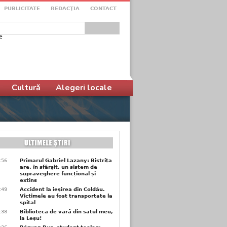
PUBLICITATE
REDACŢIA
CONTACT
e
ular de căutare
Cultură
Alegeri locale
9:56
Primarul Gabriel Lazany: Bistrița
are, în sfârșit, un sistem de
supraveghere funcțional și
extins
9:49
Accident la ieșirea din Coldău.
Victimele au fost transportate la
spital
9:38
Biblioteca de vară din satul meu,
la Leșu!