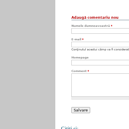
Adaugă comentariu nou
Numele dumneavoastră
*
E-mail
*
Conţinutul acestui câmp va fi considerat c
Homepage
Comment
*
Citiţi şi: