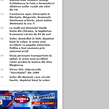
6:26
Răzvan Rus, student teolog:
Schimbarea la Față a Domnului și
sfințirea noilor roade ale viței-
de-vie
6:14
Furnizarea apei, întreruptă în
Mărișelu, Măgurele, Domnești,
Sântioana și Bârla, până mâine
dimineață la ora 7!
5:50
La mulți ani domnului Vasile
Rațiu din Chiraleș, la împlinirea
frumoasei vârste de 85 de ani!
3:56
Șofer, domiciliat în SUA, depistat
băut la volan, în urma unui
accident cu pagube materiale.
Poliția a fost sesizată prin
sistemul eCall
3:49
Două persoane transportate la
spital, în urma unui accident
rutier produs la ieșirea din Șieu
Măgheruș
3:40
Victor Știr: Adevărurile
”Revoluției” din 1989
3:32
Șofer din Năsăud, care circula
haotic, depistat băut la volan