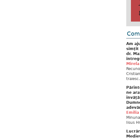
Come
Am aju
simțit
dr. Ma
întreg
Mirela
Recuno
Cristia
traiesc.
Părint
ne ara
învăță
Dumne
adevă
Emilia
Minunat
Iisus H
Lucrăr
Mediev