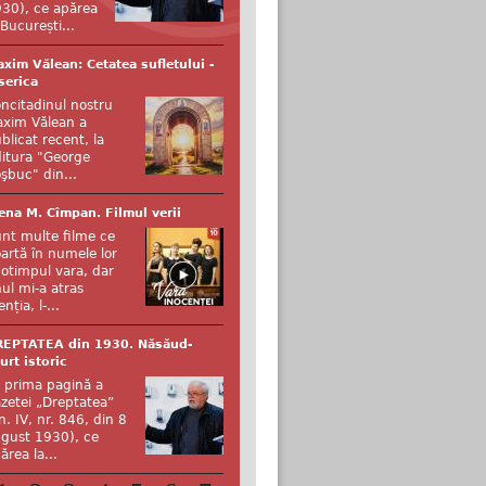
30), ce apărea
 București...
xim Vălean: Cetatea sufletului -
serica
ncitadinul nostru
xim Vălean a
blicat recent, la
itura "George
şbuc" din...
ena M. Cîmpan. Filmul verii
nt multe filme ce
artă în numele lor
otimpul vara, dar
ul mi-a atras
enția, l-...
REPTATEA din 1930. Năsăud-
urt istoric
 prima pagină a
zetei „Dreptatea”
n. IV, nr. 846, din 8
gust 1930), ce
ărea la...