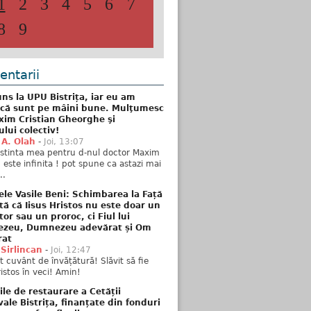
1
2
3
4
5
6
7
8
9
ntarii
ns la UPU Bistrița, iar eu am
 că sunt pe mâini bune. Mulţumesc
xim Cristian Gheorghe şi
ului colectiv!
 A. Olah
-
Joi, 13:07
stinta mea pentru d-nul doctor Maxim
n este infinita ! pot spune ca astazi mai
..
ele Vasile Beni: Schimbarea la Față
tă că Iisus Hristos nu este doar un
tor sau un proroc, ci Fiul lui
zeu, Dumnezeu adevărat și Om
rat
 Sirlincan
-
Joi, 12:47
 cuvânt de învățătură! Slăvit să fie
ristos în veci! Amin!
ile de restaurare a Cetății
ale Bistrița, finanțate din fonduri