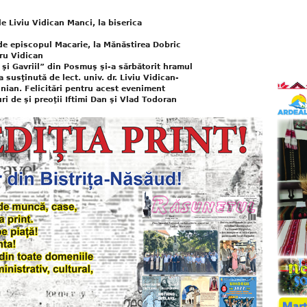
e Liviu Vidican Manci, la biserica
 de episcopul Macarie, la Mănăstirea Dobric
ru Vidican
l şi Gavriil” din Posmuş şi-a sărbătorit hramul
a susţinută de lect. univ. dr. Liviu Vidican-
ian. Felicitări pentru acest eveniment
ri de şi preoţii Iftimi Dan şi Vlad Todoran