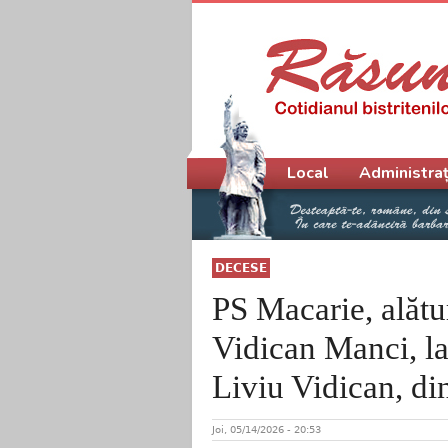
Meniu principal
Local
Administraț
DECESE
PS Macarie, alătu
Vidican Manci, la 
Liviu Vidican, d
Joi, 05/14/2026 - 20:53