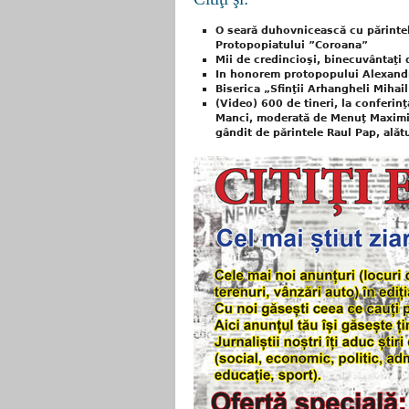
O seară duhovnicească cu părintel
Protopopiatului ”Coroana”
Mii de credincioşi, binecuvântaţi
In honorem protopopului Alexand
Biserica „Sfinţii Arhangheli Mihai
(Video) 600 de tineri, la conferinţ
Manci, moderată de Menuţ Maximin
gândit de părintele Raul Pap, alătu