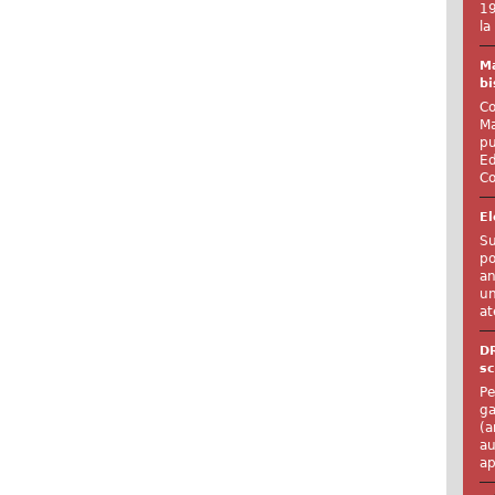
19
la
Ma
bi
Co
Ma
pu
Ed
Co
El
Su
po
an
un
at
D
sc
Pe
ga
(a
au
ap