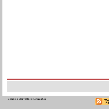
Design şi dezvoltare:
Linuxship