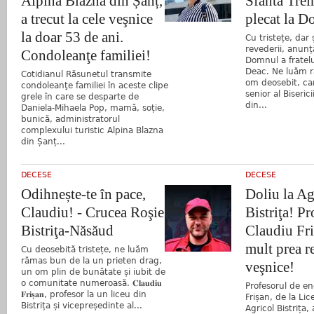
Alpina Blazna din Șanț,
Sfânta Treim
a trecut la cele veşnice
plecat la 
la doar 53 de ani.
Cu tristețe, dar 
revederii, anun
Condoleanţe familiei!
Domnul a fratelu
Deac. Ne luăm 
Cotidianul Răsunetul transmite
om deosebit, car
condoleanţe familiei în aceste clipe
senior al Biseric
grele în care se desparte de
din...
Daniela-Mihaela Pop, mamă, soție,
bunică, administratorul
complexului turistic Alpina Blazna
din Șanț...
DECESE
DECESE
Odihnește-te în pace,
Doliu la Ag
Claudiu! - Crucea Roşie
Bistriţa! Pr
Bistriţa-Năsăud
Claudiu Fri
mult prea re
Cu deosebită tristețe, ne luăm
rămas bun de la un prieten drag,
veşnice!
un om plin de bunătate și iubit de
o comunitate numeroasă. 𝐂𝐥𝐚𝐮𝐝𝐢𝐮
Profesorul de e
𝐅𝐫𝐢𝐬̦𝐚𝐧, profesor la un liceu din
Frișan, de la Lic
Bistrița și vicepreședinte al...
Agricol Bistrița, 