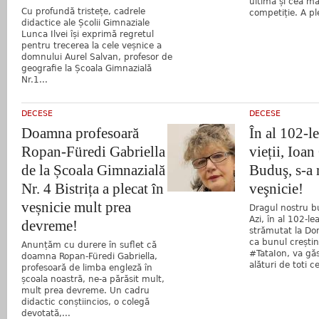
ultima și cea m
Cu profundă tristețe, cadrele
competiție. A pl
didactice ale Școlii Gimnaziale
Lunca Ilvei își exprimă regretul
pentru trecerea la cele veșnice a
domnului Aurel Salvan, profesor de
geografie la Școala Gimnazială
Nr.1...
DECESE
DECESE
Doamna profesoară
În al 102-le
Ropan-Füredi Gabriella
vieții, Ioan
de la Școala Gimnazială
Buduş, s-a 
Nr. 4 Bistrița a plecat în
veşnicie!
veșnicie mult prea
Dragul nostru bu
Azi, în al 102-lea
devreme!
strămutat la D
ca bunul creștin
Anunțăm cu durere în suflet că
#TataIon, va gă
doamna Ropan-Füredi Gabriella,
alături de toti ce
profesoară de limba engleză în
școala noastră, ne-a părăsit mult,
mult prea devreme. Un cadru
didactic conștiincios, o colegă
devotată,...