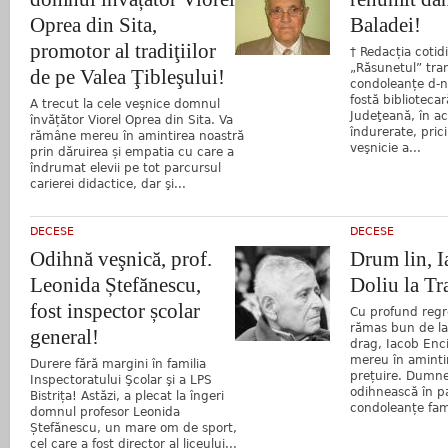
Oprea din Sita,
Baladei!
promotor al tradiţiilor
† Redacția cotid
„Răsunetul” tra
de pe Valea Ţibleşului!
condoleanțe d-n
fostă bibliotecar
A trecut la cele veşnice domnul
Judeţeană, în ac
învățător Viorel Oprea din Sita. Va
îndurerate, pric
rămâne mereu în amintirea noastră
veşnicie a...
prin dăruirea și empatia cu care a
îndrumat elevii pe tot parcursul
carierei didactice, dar şi...
DECESE
DECESE
Odihnă veşnică, prof.
Drum lin, 
Leonida Ștefănescu,
Doliu la Tr
fost inspector școlar
Cu profund regr
rămas bun de la
general!
drag, Iacob Enci
mereu în amintir
Durere fără margini în familia
prețuire. Dumne
Inspectoratului Şcolar şi a LPS
odihnească în p
Bistrița! Astăzi, a plecat la îngeri
condoleanțe famil
domnul profesor Leonida
Ștefănescu, un mare om de sport,
cel care a fost director al liceului...