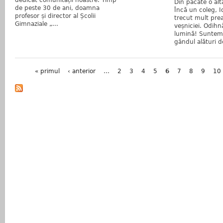
Din păcate o altă
de peste 30 de ani, doamna
Încă un coleg, I
profesor și director al Școlii
trecut mult pre
Gimnaziale „...
veșniciei. Odihn
lumină! Suntem 
gândul alături de
Pagini
« primul
‹ anterior
…
2
3
4
5
6
7
8
9
10