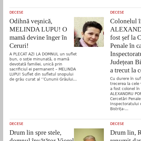
DECESE
DECESE
Odihnă veşnică,
Colonelul î
MELINDA LUPU! O
ALEXAND
mamă devine înger în
fost șef la 
Ceruri!
Penale în c
Inspectorat
A PLECAT AZI LA DOMNUL un suflet
bun, o soție minunată, o mamă
Județean Bi
devotată familiei, unică prin
a trecut la 
sacrificiul ei permanent – MELINDA
LUPU! Suflet din sufletul snopului
Cu durere în su
de grâu curat al ‘’Cununii Grâului...
trecerea la cele
a fost colonel în
ALEXANDRU POP, 
Cercetări Penale
Inspectoratului 
Bistrița-...
DECESE
DECESE
Drum lin spre stele,
Drum lin, R
domnul învățător Viorel
renumit dan