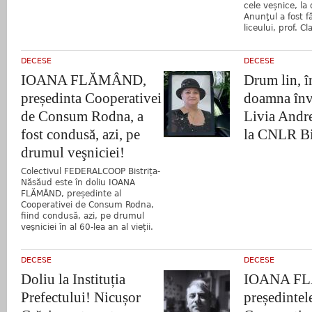
cele veșnice, la
Anunţul a fost f
liceului, prof. Cl
DECESE
DECESE
IOANA FLĂMÂND,
Drum lin, î
președinta Cooperativei
doamna înv
de Consum Rodna, a
Livia Andre
fost condusă, azi, pe
la CNLR Bis
drumul veşniciei!
Colectivul FEDERALCOOP Bistrița-
Năsăud este în doliu IOANA
FLĂMÂND, președinte al
Cooperativei de Consum Rodna,
fiind condusă, azi, pe drumul
veşniciei în al 60-lea an al vieții.
DECESE
DECESE
Doliu la Instituția
IOANA F
Prefectului! Nicușor
președintel