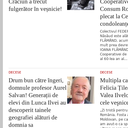
Crăciun a trecut
Cooperativ
fulgerător în veșnicie!
Consum Ro
plecat la Ce
condoleanțe
Colectivul FEDE
Năsăud este alăt
FLĂMÂND, acum 
mult prea devr
IOANA FLĂMÂND,
Cooperativei de
al 60-lea an al...
DECESE
DECESE
Drum bun către îngeri,
Multipla c
domnule profesor Aurel
Felicia Țile
Salvan! Generații de
Valea Ilvelo
elevi din Lunca Ilvei au
cele veşnic
descoperit tainele
„Zi tristă pentru
România. Fosta at
geografiei alături de
Moldovan, pe c
domnia sa
am avut-o ca spo