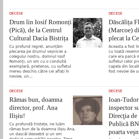
DECESE
DECESE
Drum lin Iosif Romonți
Dăscălița F
(Pică), de la Centrul
(Marcoe) d
Cultural Dacia Bistrița
plecat la Ce
Cu profund regret, anunțăm
Aceasta a fost î
plecarea pe drumul veșniciei a
cu toată resemn
colegului nostru, domnul Iosif
care era parcă m
Romonți, un om cu o conduită
sufletul celor pr
exemplară, prietenos, cu sufletul
capela din local
mereu deschis către cei aflați în
fost nevoie de u
nevoie, un...
DECESE
DECESE
Rămas bun, doamna
Ioan-Tudor
director, prof. Ana
inspector s
Ilișiu!
Direcţia de
Publică BN,
Cu profundă tristețe, ne luăm
rămas bun de la doamna Ilișiu Ana,
poarta veşn
un dascăl deosebit și un om
dedicat comunității noastre. Timp