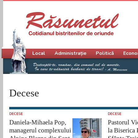
Meniu principal
Local
Administrație
Politică
Econo
Decese
DECESE
DECESE
Daniela-Mihaela Pop,
Pastorul Vi
managerul complexului
la Biserica 