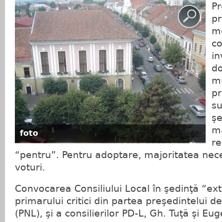
Pr
pr
mo
co
in
do
mu
pr
su
şe
ma
foto
re
“pentru”. Pentru adoptare, majoritatea nece
voturi.
Convocarea Consiliului Local în şedinţă “ext
primarului critici din partea preşedintelui d
(PNL), şi a consilierilor PD-L, Gh. Tuţă şi Eu