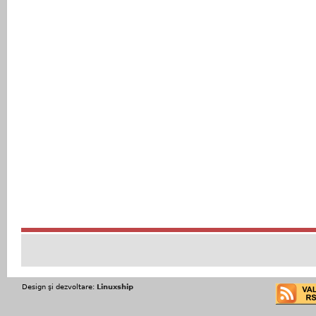
Design şi dezvoltare:
Linuxship