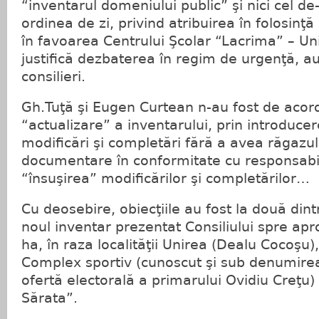
“inventarul domeniului public” şi nici cel de
ordinea de zi, privind atribuirea în folosinţă
în favoarea Centrului Şcolar “Lacrima” – Un
justifică dezbaterea în regim de urgenţă, au 
consilieri.
Gh.Tuţă şi Eugen Curtean n-au fost de acord
“actualizare” a inventarului, prin introducer
modificări şi completări fără a avea răgazu
documentare în conformitate cu responsabi
“însuşirea” modificărilor şi completărilor…
Cu deosebire, obiecţiile au fost la două dintr
noul inventar prezentat Consiliului spre apr
ha, în raza localităţii Unirea (Dealu Cocoşu)
Complex sportiv (cunoscut şi sub denumire
ofertă electorală a primarului Ovidiu Creţu) 
Sărata”.