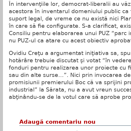
În intervenţiile lor, democrat-liberalii au vă
acestora în inventarul domeniului public ca 
suport legal, de vreme ce nu există nici Pla
în care să fie configurate. S-a clarificat, ex
Consiliu pentru elaborarea unui PUZ “parc in
nu PUZ-ul ca atare cu acest obiectiv aprobat
Ovidiu Creţu a argumentat iniţiativa sa, sp
hotărâre trebuie discutat şi votat “în veder
fonduri pentru realizarea unor proiecte cu
sau din alte surse…”. Nici prin invocarea de
promisiunii premierului Boc că va sprijini pr
industrial” la Sărata, nu a avut vreun succes
abţinându-se de la votul care să aprobe pro
Adaugă comentariu nou