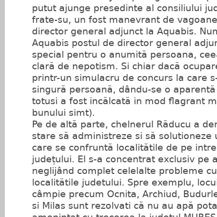
putut ajunge presedinte al consiliului j
frate-su, un fost manevrant de vagoane
director general adjunct la Aquabis. Num
Aquabis postul de director general adjunc
special pentru o anumită persoana, cee
clară de nepotism. Si chiar dacă ocupare
printr-un simulacru de concurs la care s
singură persoană, dându-se o aparentă 
totusi a fost incălcată in mod flagrant m
bunului simt).
Pe de altă parte, chelnerul Răducu a de
stare să administreze si să solutioneze
care se confruntă localitătile de pe intreg
județului. El s-a concentrat exclusiv pe 
neglijând complet celelalte probleme cu
localitătile judetului. Spre exemplu, locu
câmpie precum Ocnita, Archiud, Budurle
si Milas sunt rezolvati că nu au apă pota