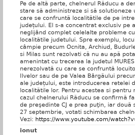
Pe de altă parte, chelnerul Răducu a de
stare să administreze si să solutioneze
care se confruntă localitătile de pe intreg
județului. El s-a concentrat exclusiv pe 
neglijând complet celelalte probleme cu
localitătile judetului. Spre exemplu, locu
câmpie precum Ocnita, Archiud, Budurle
si Milas sunt rezolvati că nu au apă pota
amenintat cu trecerea la judetul MURES
nerezolvată cu care se confruntă locuito
Ilvelor sau de pe Valea Bârgăului precu
ale județului, este introducerea retelei 
localitătile lor. Pentru acestea si pentru 
cazul chelnerului Răducu se confirmă f
de preşedinte CJ e prea puţin, iar două 
27 septembrie, votati schimbarea chelne
Vezi:
https://www.youtube.com/watch
ionut