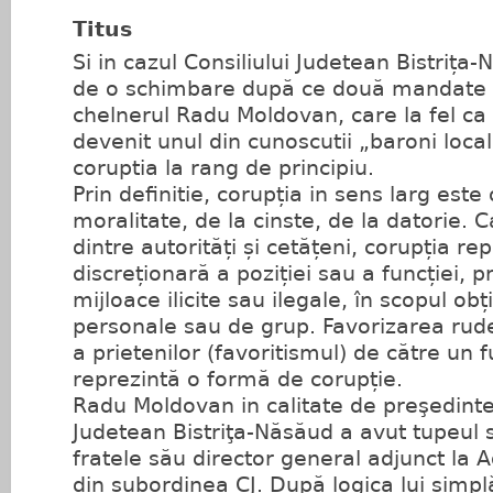
Titus
Si in cazul Consiliului Judetean Bistrița
de o schimbare după ce două mandate 
chelnerul Radu Moldovan, care la fel ca 
devenit unul din cunoscutii „baroni locali
coruptia la rang de principiu.
Prin definitie, corupția in sens larg este
moralitate, de la cinste, de la datorie. C
dintre autorități și cetățeni, corupția re
discreționară a poziției sau a funcției, p
mijloace ilicite sau ilegale, în scopul obț
personale sau de grup. Favorizarea rud
a prietenilor (favoritismul) de către un 
reprezintă o formă de corupție.
Radu Moldovan in calitate de preşedinte 
Judetean Bistriţa-Năsăud a avut tupeul
fratele său director general adjunct la A
din subordinea CJ. După logica lui simpl