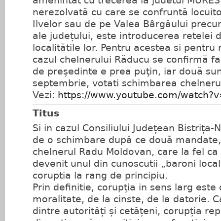
amenintat cu trecerea la judetul MURES
nerezolvată cu care se confruntă locuito
Ilvelor sau de pe Valea Bârgăului precu
ale județului, este introducerea retelei 
localitătile lor. Pentru acestea si pentru 
cazul chelnerului Răducu se confirmă f
de preşedinte e prea puţin, iar două su
septembrie, votati schimbarea chelnerul
Vezi:
https://www.youtube.com/watch
Titus
Si in cazul Consiliului Județean Bistrița
de o schimbare după ce două mandate, 
chelnerul Radu Moldovan, care la fel ca 
devenit unul din cunoscutii „baroni locali
coruptia la rang de principiu.
Prin definitie, corupția in sens larg este
moralitate, de la cinste, de la datorie. C
dintre autorități și cetățeni, corupția re