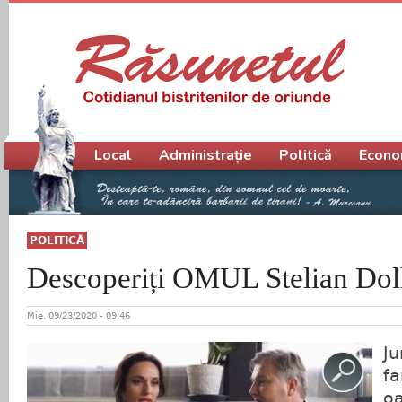
Meniu principal
Local
Administrație
Politică
Econo
POLITICĂ
Descoperiți OMUL Stelian Dol
Mie, 09/23/2020 - 09:46
Ju
fa
oa