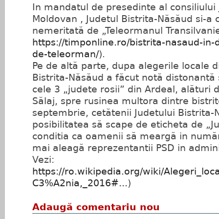
In mandatul de presedinte al consiliului
Moldovan , Judetul Bistrita-Năsăud si-a 
nemeritată de „Teleormanul Transilvaniei
https://timponline.ro/bistrita-nasaud-in-
de-teleorman/
).
Pe de altă parte, dupa alegerile locale 
Bistrita-Năsăud a făcut notă distonantă 
cele 3 „judete rosii” din Ardeal, alături
Sălaj, spre rusinea multora dintre bistri
septembrie, cetătenii Judetului Bistrita
posibilitatea să scape de eticheta de „J
conditia ca oamenii să meargă in număr
mai aleagă reprezentantii PSD in administ
Vezi:
https://ro.wikipedia.org/wiki/Alegeri
C3%A2nia,_2016#...
)
Adaugă comentariu nou