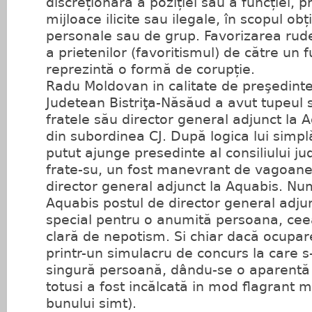
discreționară a poziției sau a funcției, p
mijloace ilicite sau ilegale, în scopul obț
personale sau de grup. Favorizarea rud
a prietenilor (favoritismul) de către un 
reprezintă o formă de corupție.
Radu Moldovan in calitate de preşedinte 
Judetean Bistriţa-Năsăud a avut tupeul
fratele său director general adjunct la A
din subordinea CJ. După logica lui simpl
putut ajunge presedinte al consiliului j
frate-su, un fost manevrant de vagoane
director general adjunct la Aquabis. Num
Aquabis postul de director general adjunc
special pentru o anumită persoana, cee
clară de nepotism. Si chiar dacă ocupare
printr-un simulacru de concurs la care s
singură persoană, dându-se o aparentă 
totusi a fost incălcată in mod flagrant m
bunului simt).