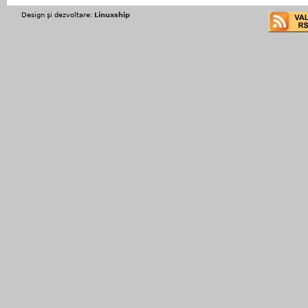
Design şi dezvoltare:
Linuxship