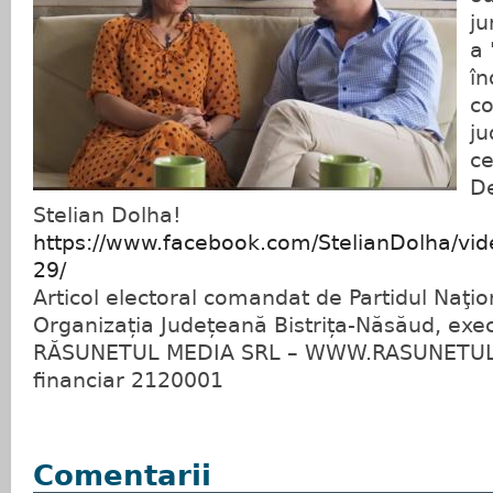
ju
a 
în
co
ju
ce
D
Stelian Dolha!
https://www.facebook.com/StelianDolha/v
29/
Articol electoral comandat de Partidul Naţio
Organizația Județeană Bistrița-Năsăud, exe
RĂSUNETUL MEDIA SRL – WWW.RASUNETUL.
financiar 2120001
Comentarii