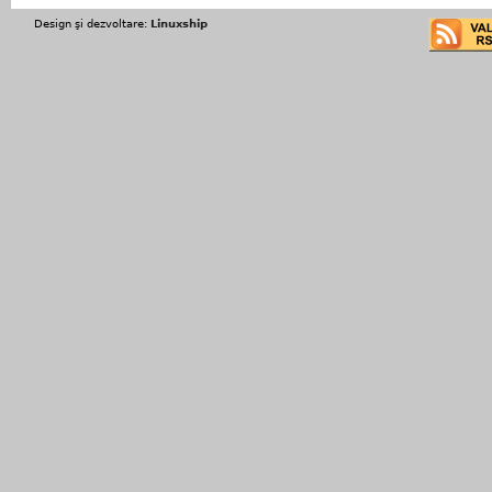
Design şi dezvoltare:
Linuxship