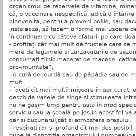
organismul de rezervele de vitamine, minera
că, o vaccinare nespecifică, adică o întărire 
binevenită, pentru a preveni bolile, sau dac
instalează, să facem o formă mai ușoară de
în continuare cu câteva sfaturi, pe care doa
- profitați cât mai mult de fructele care se 
mere de legumele și zarzavaturile de sezon,
consumați zilnic macerat de măceșe, cătină
pro-imunitate”;
- o cură de leurdă sau de păpădie sau de mu
mult .
- faceți cît mai multă mișcare în aer curat, exe
deschide vasele de sînge și stimulează înt
nu ne găsim timp pentru asta în mod speci
serviciu sau la școală pe jos,în acest fel va 
dar și buzunarul,cât și atmosfera orașului.
- respirați rar și profund cît mai des posibil;-
pune la dispoziția organismului dumneavoas