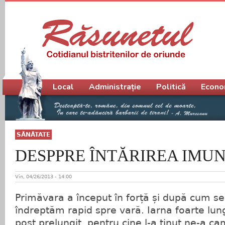
Meniu principal
Local
Administrație
Politică
Econo
SĂNĂTATE
DESPPRE ÎNTĂRIREA IMUN
Vin, 04/26/2013 - 14:00
Primăvara a început în forță și după cum s
îndreptăm rapid spre vară. Iarna foarte lu
post prelungit, pentru cine l-a ținut,ne-a ca