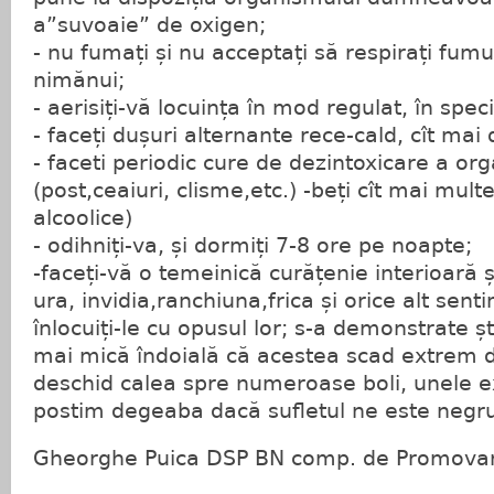
a”suvoaie” de oxigen;
- nu fumați și nu acceptați să respirați fumu
nimănui;
- aerisiți-vă locuința în mod regulat, în spec
- faceți dușuri alternante rece-cald, cît mai 
- faceti periodic cure de dezintoxicare a or
(post,ceaiuri, clisme,etc.) -beți cît mai multe
alcoolice)
- odihniți-va, și dormiți 7-8 ore pe noapte;
-faceți-vă o temeinică curățenie interioară ș
ura, invidia,ranchiuna,frica și orice alt sent
înlocuiți-le cu opusul lor; s-a demonstrate ști
mai mică îndoială că acestea scad extrem d
deschid calea spre numeroase boli, unele 
postim degeaba dacă sufletul ne este negr
Gheorghe Puica DSP BN comp. de Promovare