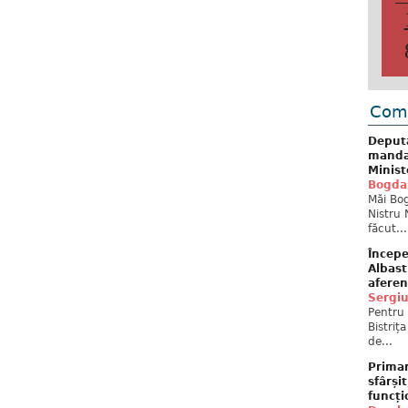
Come
Deput
mandat
Minist
Bogda
Măi Bog
Nistru 
făcut...
Începe
Albast
aferen
Sergi
Pentru 
Bistriț
de...
Primar
sfârși
funcți