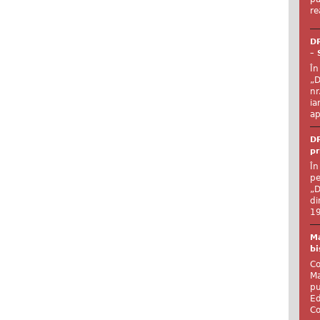
re
DR
– 
În
„D
nr
ia
ap
DR
pr
În
pe
„D
di
19
Ma
bi
Co
Ma
pu
Ed
Co