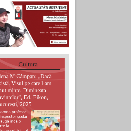
Cultura
lena M Câmpan: „Dacă
xistă. Visul pe care l-am
inut minte. Dimineața
uvintelor”, Ed. Eikon,
ucurești, 2025
amna profesor
 inspector școlar
augă încă o
rte la
lmaresul liric al