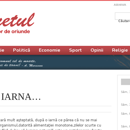
ARHIVA
Căutar
Form
ie
Politică
Economie
Sport
Opinii
Religie
Sâm, 
E IARNA…
Sâm, 
Sâm, 
ară mult aşteptată, după o iarnă ce părea că nu se mai
organismul,datorită alimentaţiei monotone,zilelor scurte cu
Sâm, 