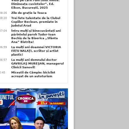
Visul pe care l-am ținut minte.
Dimineața cuvintelor”, Ed.
Eikon, București, 2025
08:26
Zile de grație la Teaca
08:20
Trei fete talentate de la Clubul
Copiilor Beclean, premiate in
județul Arad
07:04
Întru mulţi şi binecuvântați ani
părintelui paroh Tudor-Ioan
Bechiș de la Biserica „Sfânta
Ana” Bistrița!
06:59
La mulți ani doamnei VICTORIA
FĂTU NALAŢI, scriitor și artist
plastic!
06:57
La mulţi ani domnului doctor
GAVRILAŞ MUREŞAN, managerul
Clinicii Sanovil!
2:45
Miceștii de Câmpie: biciclist
acroșat de un autoturism