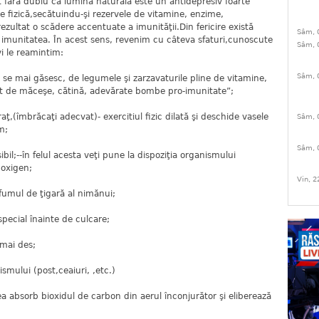
 fără dubiu că lumina naturală este un antidepresiv foarte
are fizică,secătuindu-şi rezervele de vitamine, enzime,
ezultat o scădere accentuate a imunităţii.Din fericire există
Sâm, 
imunitatea. În acest sens, revenim cu câteva sfaturi,cunoscute
Sâm, 
vi le reamintim:
Sâm, 
e se mai găsesc, de legumele şi zarzavaturile pline de vitamine,
t de măceşe, cătină, adevărate bombe pro-imunitate”;
aţ,(îmbrăcaţi adecvat)- exercitiul fizic dilată şi deschide vasele
Sâm, 
m;
Sâm, 
ibil;--în felul acesta veţi pune la dispoziţia organismului
 oxigen;
Vin, 2
 fumul de ţigară al nimănui;
 special înainte de culcare;
 mai des;
ismului (post,ceaiuri, ,etc.)
tea absorb bioxidul de carbon din aerul înconjurător şi eliberează