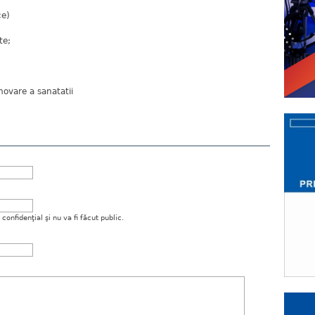
ce)
te;
vare a sanatatii
onfidenţial şi nu va fi făcut public.