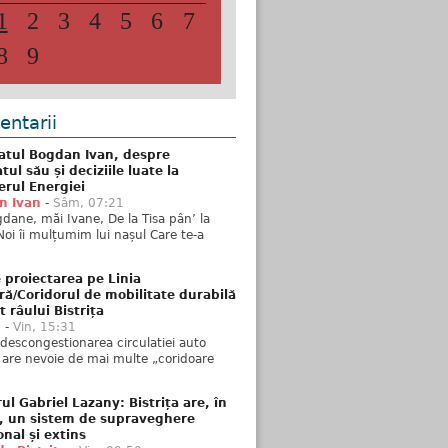
1
2
3
4
5
6
7
8
9
ntarii
atul Bogdan Ivan, despre
ul său și deciziile luate la
erul Energiei
n Ivan
-
Sâm, 07:21
dane, măi Ivane, De la Tisa pân’ la
Noi îi mulțumim lui nașul Care te-a
 proiectarea pe Linia
ră/Coridorul de mobilitate durabilă
t râului Bistrița
u
-
Vin, 15:31
descongestionarea circulatiei auto
a are nevoie de mai multe „coridoare
ul Gabriel Lazany: Bistrița are, în
t, un sistem de supraveghere
onal și extins