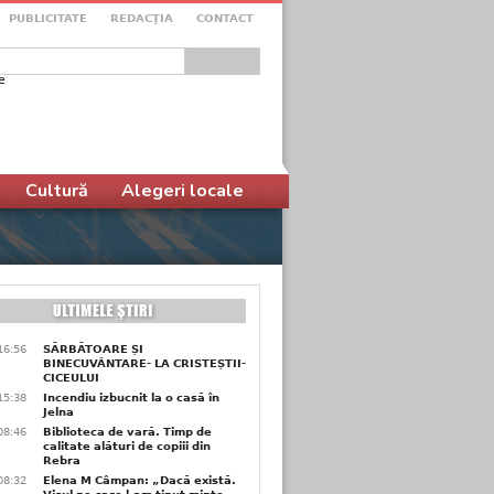
PUBLICITATE
REDACŢIA
CONTACT
e
ular de căutare
Cultură
Alegeri locale
16:56
SĂRBĂTOARE ȘI
BINECUVÂNTARE- LA CRISTEȘTII-
CICEULUI
15:38
Incendiu izbucnit la o casă în
Jelna
08:46
Biblioteca de vară. Timp de
calitate alături de copiii din
Rebra
08:32
Elena M Câmpan: „Dacă există.