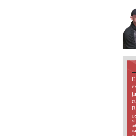
E
e
ț
c
B
Do
și
ad
ca
pa