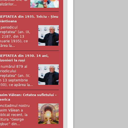
alizărilor...
EPTATEA din 1935. Telciu - Șieu
Sântioana
 periodicul
reptatea” (an. IX,
. 2187, din 13
nuarie 1935), ce
ărea la...
EPTATEA din 1930. 14 ani,
izonieri la ruși
 numărul 879 al
riodicului
reptatea” (an. IV,
n 13 septembrie
30), ce apărea la...
xim Vălean: Cetatea sufletului -
serica
ncitadinul nostru
xim Vălean a
blicat recent, la
itura "George
şbuc" din...