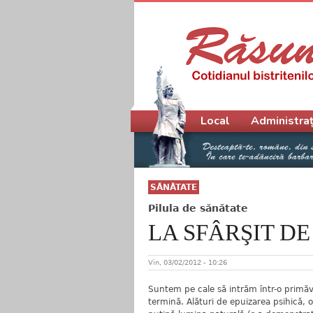
Meniu principal
Local
Administraț
SĂNĂTATE
Pilula de sănătate
LA SFÂRŞIT D
Vin, 03/02/2012 - 10:26
Suntem pe cale să intrăm într-o primăv
termină. Alături de epuizarea psihică, 