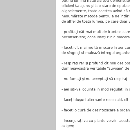
puţină lumina naturală (s-a demonstrat
eficient),a ajuns şi la o stare de epuiz
oligoelemente, toate acestea avînd că r
nenumărate metode pentru a ne întări 
de altfel de toată lumea, pe care doar 
- profitaţi cât mai mult de fructele car
neconservate; consumaţi zilnic macera
- faceţi cît mai multă mişcare în aer cur
de sînge şi stimulează întregul organis
- respiraţi rar şi profund cît mai des pos
dumneavoastră veritabile “suvoaie” de
- nu fumaţi şi nu acceptaţi să respiraţi
- aerisiţi-va locuinţa în mod regulat, în
- faceţi duşuri alternante rece-cald, cît
- faceţi o cură de dezintoxicare a organ
- înconjuraţi-va cu plante verzi; --aces
oxigen;