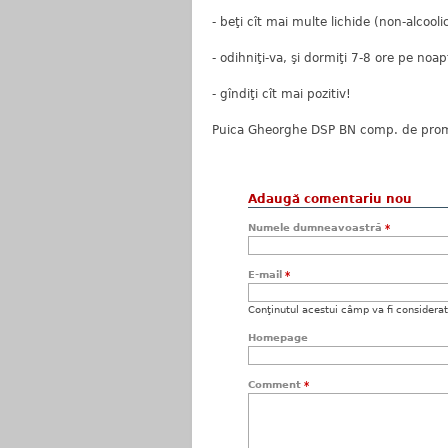
- beţi cît mai multe lichide (non-alcooli
- odihniţi-va, şi dormiţi 7-8 ore pe noap
- gîndiţi cît mai pozitiv!
Puica Gheorghe DSP BN comp. de promo
Adaugă comentariu nou
Numele dumneavoastră
*
E-mail
*
Conţinutul acestui câmp va fi considerat c
Homepage
Comment
*