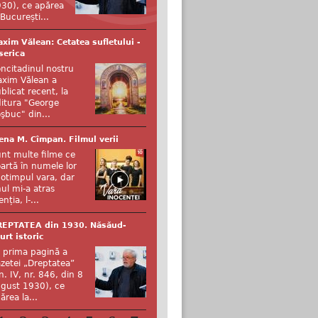
30), ce apărea
 București...
xim Vălean: Cetatea sufletului -
serica
ncitadinul nostru
xim Vălean a
blicat recent, la
itura "George
şbuc" din...
ena M. Cîmpan. Filmul verii
nt multe filme ce
artă în numele lor
otimpul vara, dar
ul mi-a atras
enția, l-...
REPTATEA din 1930. Năsăud-
urt istoric
 prima pagină a
zetei „Dreptatea”
n. IV, nr. 846, din 8
gust 1930), ce
ărea la...