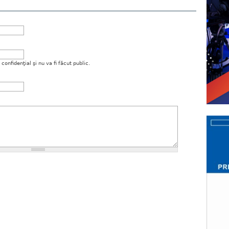
onfidenţial şi nu va fi făcut public.