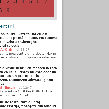
1
2
3
4
5
6
7
8
9
ntarii
ns la UPU Bistrița, iar eu am
 că sunt pe mâini bune. Mulţumesc
xim Cristian Gheorghe şi
ului colectiv!
 A. Olah
-
Joi, 13:07
stinta mea pentru d-nul doctor Maxim
n este infinita ! pot spune ca astazi mai
..
ele Vasile Beni: Schimbarea la Față
tă că Iisus Hristos nu este doar un
tor sau un proroc, ci Fiul lui
zeu, Dumnezeu adevărat și Om
rat
 Sirlincan
-
Joi, 12:47
 cuvânt de învățătură! Slăvit să fie
ristos în veci! Amin!
ile de restaurare a Cetății
ale Bistrița, finanțate din fonduri