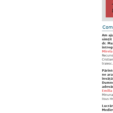
Come
Am aju
simțit
dr. Ma
întreg
Mirela
Recuno
Cristia
traiesc.
Părint
ne ara
învăță
Dumne
adevă
Emilia
Minunat
Iisus H
Lucrăr
Mediev