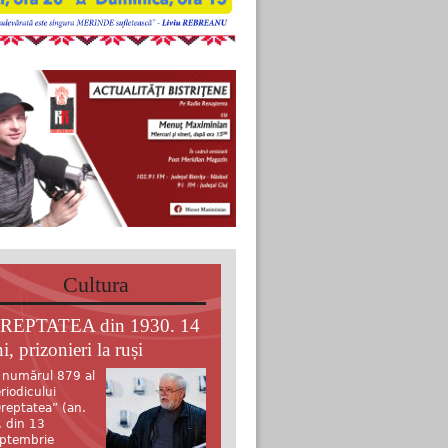
Cultura
REPTATEA din 1930. 14
i, prizonieri la ruși
 numărul 879 al
riodicului
reptatea” (an.
, din 13
ptembrie