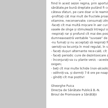
fiind în acest sezon regina, prin aport
sănătate,pe bună dreptate putând fi c
câteva sfaturi, pe care doar vi le reami
-profitați cât mai mult de fructele pro
vitamine, neconservate; consumați zil
-faceți cît mai multă mișcare în aer cur
vasele de sînge și stimulează întregul 
-respirați rar și profund cît mai des pos
dumneavoastră veritabile ”suvoaie” de
-nu fumați și nu acceptați să respirați 
-aerisiți-va locuința în mod regulat, în 
- faceți dușuri alternante rece-cald, cît
- faceți periodic cure de dezintoxicare 
- înconjurați-va cu plante verzi; --aces
oxigen;
- beți cît mai multe lichide (non-alcooli
- odihniți-va, și dormiți 7-8 ore pe noap
- gîndiți cît mai pozitiv!
Gheorghe Puica
Direcția de Sănătate Publică B.-N.
Biroul de Promovare a Sănătății