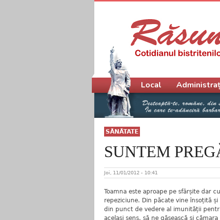
Meniu principal
Local
Administraț
SĂNĂTATE
SUNTEM PREGĂ
Joi, 11/01/2012 - 10:41
Toamna este aproape pe sfârșite dar cu
repeziciune. Din păcate vine însoțită și
din punct de vedere al imunității pentru
același sens, să ne găsească și cămara