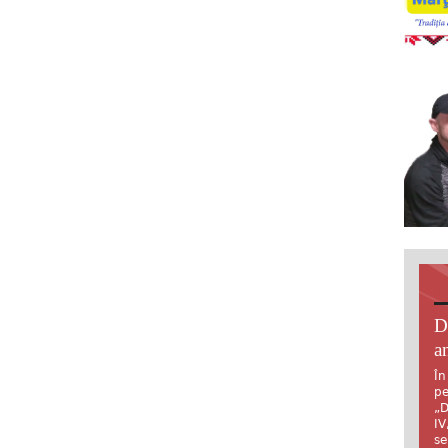
D
an
În
pe
„D
IV
se