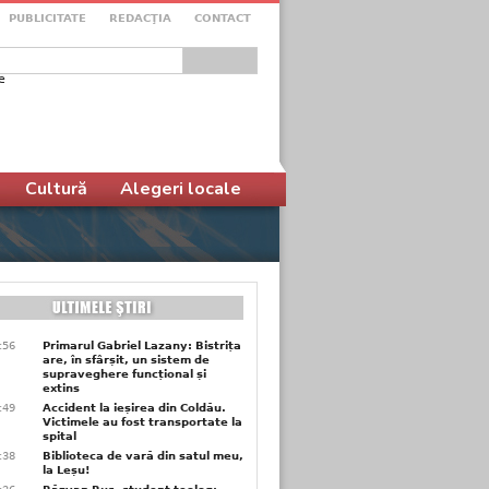
PUBLICITATE
REDACŢIA
CONTACT
e
ular de căutare
Cultură
Alegeri locale
9:56
Primarul Gabriel Lazany: Bistrița
are, în sfârșit, un sistem de
supraveghere funcțional și
extins
9:49
Accident la ieșirea din Coldău.
Victimele au fost transportate la
spital
9:38
Biblioteca de vară din satul meu,
la Leșu!