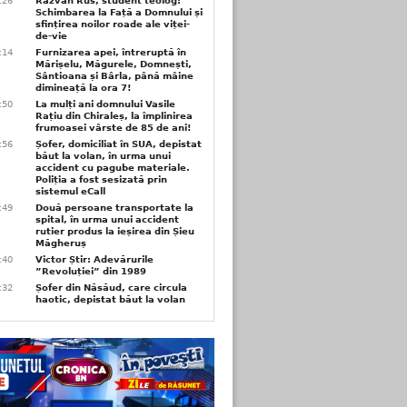
6:26
Răzvan Rus, student teolog:
Schimbarea la Față a Domnului și
sfințirea noilor roade ale viței-
de-vie
6:14
Furnizarea apei, întreruptă în
Mărișelu, Măgurele, Domnești,
Sântioana și Bârla, până mâine
dimineață la ora 7!
5:50
La mulți ani domnului Vasile
Rațiu din Chiraleș, la împlinirea
frumoasei vârste de 85 de ani!
3:56
Șofer, domiciliat în SUA, depistat
băut la volan, în urma unui
accident cu pagube materiale.
Poliția a fost sesizată prin
sistemul eCall
3:49
Două persoane transportate la
spital, în urma unui accident
rutier produs la ieșirea din Șieu
Măgheruș
3:40
Victor Știr: Adevărurile
”Revoluției” din 1989
3:32
Șofer din Năsăud, care circula
haotic, depistat băut la volan