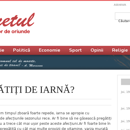
ARHIVA
Căutar
Form
ie
Politică
Economie
Sport
Opinii
Religie
TIȚI DE IARNĂ?
Joi, 1
Joi, 1
m timpul zboară foarte repede, iarna se apropie cu
 de afecțiunile sezonului rece. Ar fi bine să ne găsească pregătiți
Joi, 1
 a trece cât mai ușor peste aceste afecțiuni.Ar fi foarte bine în
 pregătită cu cât mai multe provizii de vitamine, varza murată