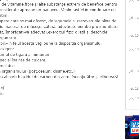
Joi, 1
ul de vitamine,fibre și alte substanțe extrem de benefice pentru
onsiderate aproape un panaceu. Venim astfel în continuare cu
ntim:
Joi, 1
aspete care se mai găsesc, de legumele și zarzavaturile pline de
nic macerat de măceșe, cătină, adevărate bombe pro-imunitate;
ăt,(îmbrăcați-va adecvat),exercitiul fizic dilată și deschide
Joi, 1
organism;
ibil;--în felul acesta veți pune la dispoziția organismului
 oxigen;
Joi, 1
fumul de țigară al nimănui;
special înainte de culcare;
 mai des;
a organismului (post,ceaiuri, clisme,etc.)
Joi, 1
tea absorb bioxidul de carbon din aerul înconjurător și eliberează
ce)
Joi, 1
te;
Joi, 1