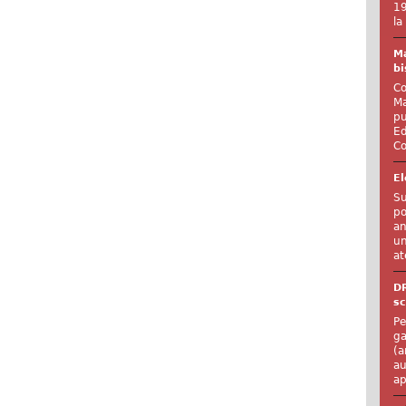
19
la
Ma
bi
Co
Ma
pu
Ed
Co
El
Su
po
an
un
at
D
sc
Pe
ga
(a
au
ap