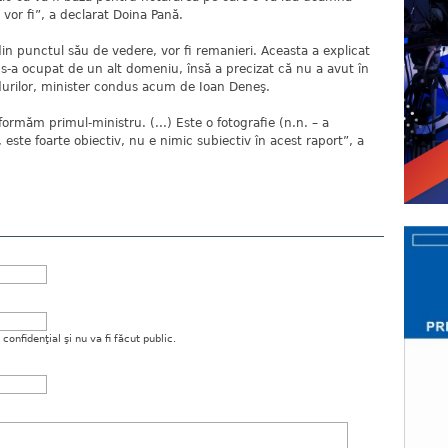
 vor fi”, a declarat Doina Pană.
in punctul său de vedere, vor fi remanieri. Aceasta a explicat
 s-a ocupat de un alt domeniu, însă a precizat că nu a avut în
ădurilor, minister condus acum de Ioan Deneş.
rmăm primul-ministru. (...) Este o fotografie (n.n. – a
e, este foarte obiectiv, nu e nimic subiectiv în acest raport”, a
onfidenţial şi nu va fi făcut public.