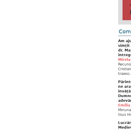
Come
Am aju
simțit
dr. Ma
întreg
Mirela
Recuno
Cristia
traiesc.
Părint
ne ara
învăță
Dumne
adevă
Emilia
Minunat
Iisus H
Lucrăr
Mediev