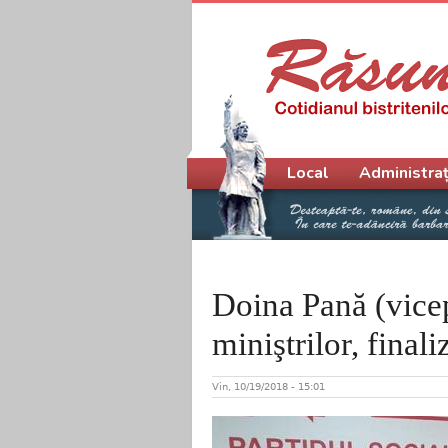
Meniu principal
Local
Administraț
Doina Pană (vice
miniştrilor, finali
Vin, 10/19/2018 - 15:01