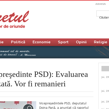
ARHIVA
Căutar
Form
ie
Politică
Economie
Sport
Opinii
Religie
preşedinte PSD): Evaluarea
Joi, 1
zată. Vor fi remanieri
Joi, 1
Joi, 1
Vicepreşedintele PSD, deputatul
Doina Pană, a anunţat că raportul