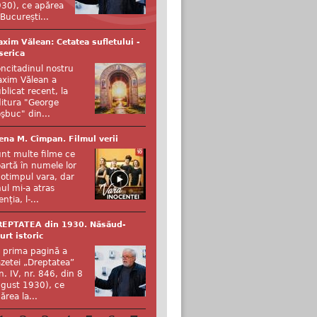
30), ce apărea
 București...
xim Vălean: Cetatea sufletului -
serica
ncitadinul nostru
xim Vălean a
blicat recent, la
itura "George
şbuc" din...
ena M. Cîmpan. Filmul verii
nt multe filme ce
artă în numele lor
otimpul vara, dar
ul mi-a atras
enția, l-...
REPTATEA din 1930. Năsăud-
urt istoric
 prima pagină a
zetei „Dreptatea”
n. IV, nr. 846, din 8
gust 1930), ce
ărea la...