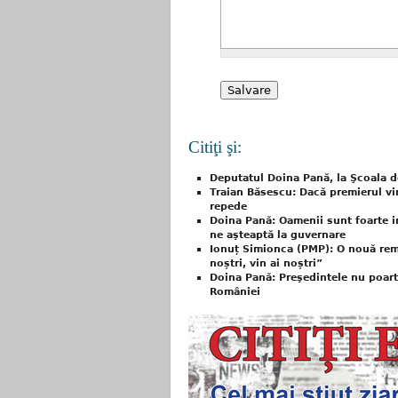
Citiţi şi:
Deputatul Doina Pană, la Şcoala d
Traian Băsescu: Dacă premierul vi
repede
Doina Pană: Oamenii sunt foarte in
ne aşteaptă la guvernare
Ionuț Simionca (PMP): O nouă rem
noștri, vin ai noștri”
Doina Pană: Preşedintele nu poartă
României