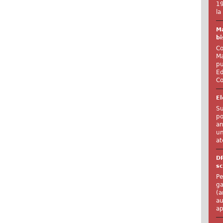
19
la
Ma
bi
Co
Ma
pu
Ed
Co
El
Su
po
an
un
at
D
sc
Pe
ga
(a
au
ap