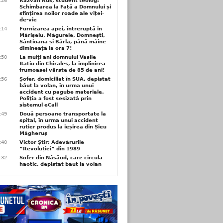
6:26
Răzvan Rus, student teolog:
Schimbarea la Față a Domnului și
sfințirea noilor roade ale viței-
de-vie
6:14
Furnizarea apei, întreruptă în
Mărișelu, Măgurele, Domnești,
Sântioana și Bârla, până mâine
dimineață la ora 7!
5:50
La mulți ani domnului Vasile
Rațiu din Chiraleș, la împlinirea
frumoasei vârste de 85 de ani!
3:56
Șofer, domiciliat în SUA, depistat
băut la volan, în urma unui
accident cu pagube materiale.
Poliția a fost sesizată prin
sistemul eCall
3:49
Două persoane transportate la
spital, în urma unui accident
rutier produs la ieșirea din Șieu
Măgheruș
3:40
Victor Știr: Adevărurile
”Revoluției” din 1989
3:32
Șofer din Năsăud, care circula
haotic, depistat băut la volan