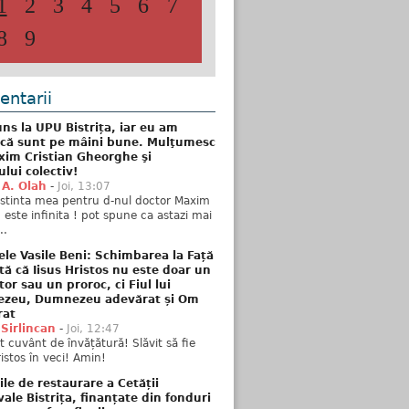
1
2
3
4
5
6
7
8
9
ntarii
ns la UPU Bistrița, iar eu am
 că sunt pe mâini bune. Mulţumesc
xim Cristian Gheorghe şi
ului colectiv!
 A. Olah
-
Joi, 13:07
stinta mea pentru d-nul doctor Maxim
n este infinita ! pot spune ca astazi mai
..
ele Vasile Beni: Schimbarea la Față
tă că Iisus Hristos nu este doar un
tor sau un proroc, ci Fiul lui
zeu, Dumnezeu adevărat și Om
rat
 Sirlincan
-
Joi, 12:47
 cuvânt de învățătură! Slăvit să fie
ristos în veci! Amin!
ile de restaurare a Cetății
ale Bistrița, finanțate din fonduri