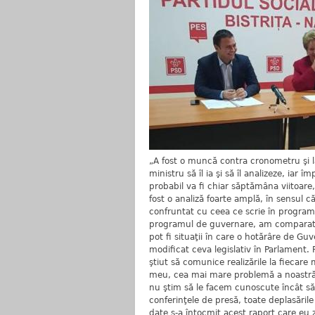
„A fost o muncă contra cronometru şi 
ministru să îl ia şi să îl analizeze, iar
probabil va fi chiar săptămâna viitoar
fost o analiză foarte amplă, în sensul c
confruntat cu ceea ce scrie în program
programul de guvernare, am comparat şi
pot fi situaţii în care o hotărâre de Gu
modificat ceva legislativ în Parlament
ştiut să comunice realizările la fiecar
meu, cea mai mare problemă a noastră 
nu ştim să le facem cunoscute încât să a
conferinţele de presă, toate deplasările 
date s-a întocmit acest raport care eu