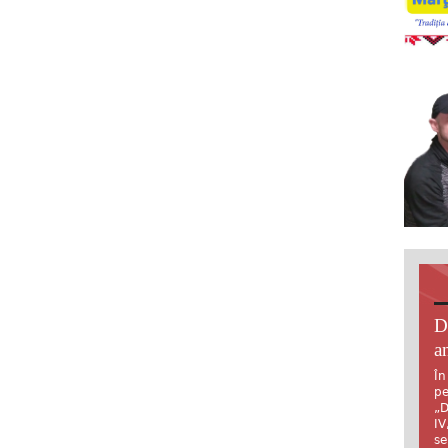
D
an
În
pe
„D
IV
se