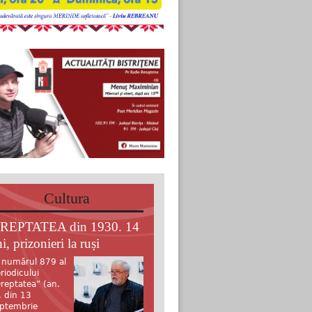
Cultura
REPTATEA din 1930. 14
i, prizonieri la ruși
 numărul 879 al
riodicului
reptatea” (an.
, din 13
ptembrie