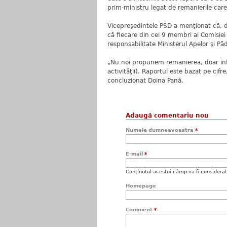
prim-ministru legat de remanierile care
Vicepreşedintele PSD a menţionat că, d
că fiecare din cei 9 membri ai Comisiei
responsabilitate Ministerul Apelor şi P
„Nu noi propunem remanierea, doar info
activităţii). Raportul este bazat pe cifr
concluzionat Doina Pană.
Adaugă comentariu nou
Numele dumneavoastră
*
E-mail
*
Conţinutul acestui câmp va fi considerat c
Homepage
Comment
*