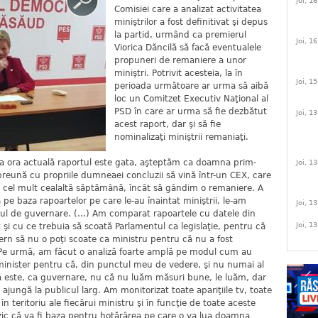
Joi, 1
Comisiei care a analizat activitatea
miniştrilor a fost definitivat şi depus
la partid, urmând ca premierul
Joi, 1
Viorica Dăncilă să facă eventualele
propuneri de remaniere a unor
miniştri. Potrivit acesteia, la în
Joi, 1
perioada următoare ar urma să aibă
loc un Comitzet Executiv Naţional al
PSD în care ar urma să fie dezbătut
Joi, 1
acest raport, dar şi să fie
nominalizaţi miniştrii remaniaţi.
la ora actuală raportul este gata, aşteptăm ca doamna prim-
Joi, 1
 împreună cu propriile dumneaei concluzii să vină într-un CEX, care
e, cel mult cealaltă săptămână, încât să gândim o remaniere. A
ă pe baza rapoartelor pe care le-au înaintat miniştrii, le-am
Joi, 1
ul de guvernare. (...) Am comparat rapoartele cu datele din
Joi, 1
 cu ce trebuia să scoată Parlamentul ca legislaţie, pentru că
vern să nu o poţi scoate ca ministru pentru că nu a fost
. Pe urmă, am făcut o analiză foarte amplă pe modul cum au
e minister pentru că, din punctul meu de vedere, şi nu numai al
este, ca guvernare, nu că nu luăm măsuri bune, le luăm, dar
jungă la publicul larg. Am monitorizat toate apariţiile tv, toate
în teritoriu ale fiecărui ministru şi în funcţie de toate aceste
 zic că va fi baza pentru hotărârea pe care o va lua doamna