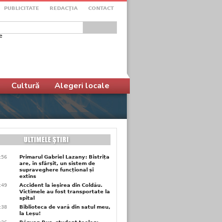
PUBLICITATE
REDACŢIA
CONTACT
e
ular de căutare
Cultură
Alegeri locale
9:56
Primarul Gabriel Lazany: Bistrița
are, în sfârșit, un sistem de
supraveghere funcțional și
extins
9:49
Accident la ieșirea din Coldău.
Victimele au fost transportate la
spital
9:38
Biblioteca de vară din satul meu,
la Leșu!