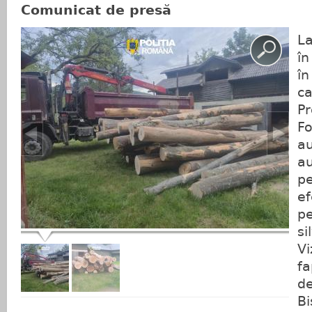
Comunicat de presă
La
în
în
ca
Pr
Fo
au
au
pe
ef
pe
si
Vi
fa
de
Bi