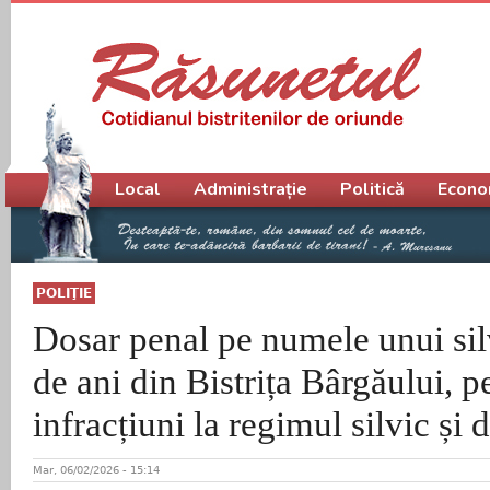
Meniu principal
Local
Administrație
Politică
Econo
POLIŢIE
Dosar penal pe numele unui sil
de ani din Bistrița Bârgăului, p
infracțiuni la regimul silvic și 
Mar, 06/02/2026 - 15:14