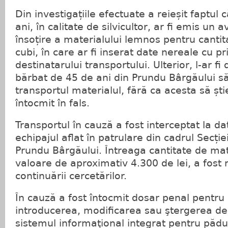
Din investigațiile efectuate a reieșit faptul
ani, în calitate de silvicultor, ar fi emis un a
însoțire a materialului lemnos pentru canti
cubi, în care ar fi inserat date nereale cu pr
destinatarului transportului. Ulterior, l-ar f
bărbat de 45 de ani din Prundu Bârgăului s
transportul materialul, fără ca acesta să ști
întocmit în fals.
Transportul în cauză a fost interceptat la da
echipajul aflat în patrulare din cadrul Secției
Prundu Bârgăului. Întreaga cantitate de mat
valoare de aproximativ 4.300 de lei, a fost 
continuării cercetărilor.
În cauză a fost întocmit dosar penal pentru 
introducerea, modificarea sau ştergerea de
sistemul informaţional integrat pentru pădu