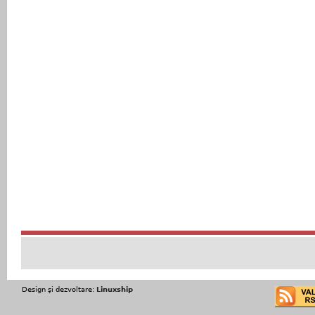
Design şi dezvoltare:
Linuxship