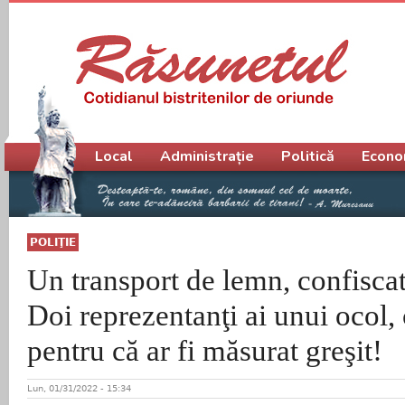
Meniu principal
Local
Administrație
Politică
Econo
POLIŢIE
Un transport de lemn, confiscat 
Doi reprezentanţi ai unui ocol, 
pentru că ar fi măsurat greşit!
Lun, 01/31/2022 - 15:34