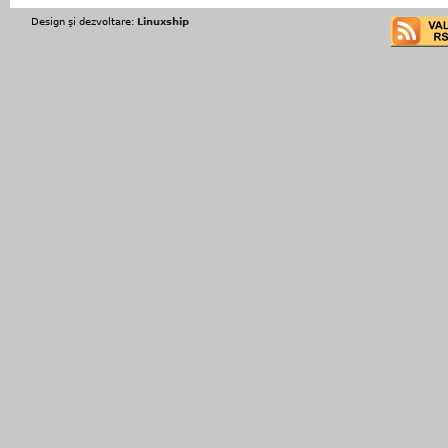
Design şi dezvoltare:
Linuxship