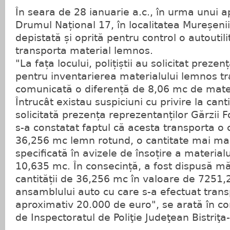
În seara de 28 ianuarie a.c., în urma unui 
Drumul Național 17, în localitatea Mureșenii
depistată și oprită pentru control o autouti
transporta material lemnos.
"La fața locului, polițiștii au solicitat prezenț
pentru inventarierea materialului lemnos tra
comunicată o diferență de 8,06 mc de mate
Întrucât existau suspiciuni cu privire la canti
solicitată prezența reprezentanților Gărzii Fo
s-a constatat faptul că acesta transporta o 
36,256 mc lemn rotund, o cantitate mai ma
specificată în avizele de însoțire a material
10,635 mc. În consecință, a fost dispusă mă
cantității de 36,256 mc în valoare de 7251,2
ansamblului auto cu care s-a efectuat transp
aproximativ 20.000 de euro", se arată în c
de Inspectoratul de Poliţie Judeţean Bistriţ