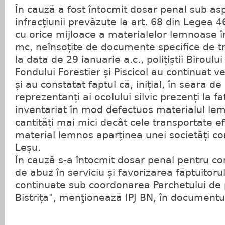
În cauză a fost întocmit dosar penal sub asp
infracțiunii prevăzute la art. 68 din Legea 4
cu orice mijloace a materialelor lemnoase 
mc, neînsoțite de documente specifice de tr
la data de 29 ianuarie a.c., polițiștii Biroulu
Fondului Forestier și Piscicol au continuat ve
și au constatat faptul că, inițial, în seara de
reprezentanți ai ocolului silvic prezenți la faț
inventariat în mod defectuos materialul lem
cantități mai mici decât cele transportate ef
material lemnos aparținea unei societăți co
Leșu.
În cauză s-a întocmit dosar penal pentru com
de abuz în serviciu și favorizarea făptuitorul
continuate sub coordonarea Parchetului de 
Bistrița", menţionează IPJ BN, în documentu