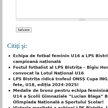
Citiţi şi:
Echipa de fotbal feminin U16 a LPS Bistri
campioană națională
Fostul fotbalist al LPS Bistriţa – Bîgiu Hor
convocat la Lotul Naţional U16
LPS Bistrița ridică trofeul ONSȘ Cupa ING
fete, U18, ediția 2024-2025!
Medalie de bronz pentru echipa feminină
U14 a Școlii Gimnaziale ”Lucian Blaga” Bi
Olimpiada Națională a Sportului Școlar!
Victorie meritată a echipei LPS Bistriţa, 