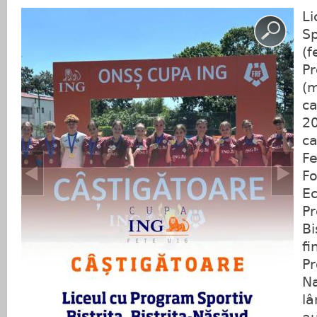
Li
Sp
(f
Pr
(m
ca
20
ca
F
Fo
Ec
Pr
Bi
fi
Pr
Na
lâ