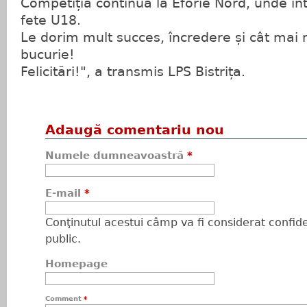
Competiția continuă la Eforie Nord, unde in
fete U18.
Le dorim mult succes, încredere și cât mai
bucurie!
Felicitări!", a transmis LPS Bistrița.
Adaugă comentariu nou
Numele dumneavoastră
*
E-mail
*
Conţinutul acestui câmp va fi considerat confiden
public.
Homepage
Comment
*