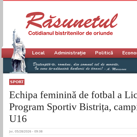
Meniu principal
Local
Administrație
Politică
Econo
SPORT
Echipa feminină de fotbal a Li
Program Sportiv Bistrița, camp
U16
Joi, 05/28/2026 - 09:38