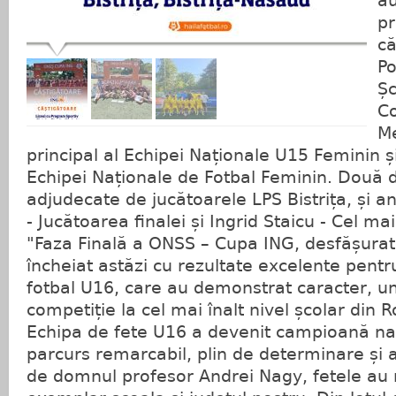
au
pr
că
Po
Șc
Co
Me
principal al Echipei Naționale U15 Feminin ș
Echipei Naționale de Fotbal Feminin. Două d
adjudecate de jucătoarele LPS Bistrița, și 
- Jucătoarea finalei și Ingrid Staicu - Cel ma
"Faza Finală a ONSS – Cupa ING, desfășurată
încheiat astăzi cu rezultate excelente pent
fotbal U16, care au demonstrat caracter, uni
competiție la cel mai înalt nivel școlar din 
Echipa de fete U16 a devenit campioană na
parcurs remarcabil, plin de determinare și
de domnul profesor Andrei Nagy, fetele au 