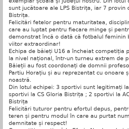
exemplar școala și județul nostru. Din lotul 
sunt jucătoare ale LPS Bistrița, iar 7 provin 
Bistrița.
Felicitări fetelor pentru maturitatea, discipl
care au luptat pentru fiecare minge și pentr
demonstrat încă o dată că fotbalul feminin 
viitor extraordinar!
Echipa de băieți U16 a încheiat competiția p
la nivel național, într-un turneu extrem de pu
Băieții au fost coordonați de domnii profeso
Partiu Horațiu și au reprezentat cu onoare 
noastră.
Din lotul echipei: 3 sportivi sunt legitimați la
sportivi la CS Gloria Bistrița ; 2 sportivi la 
Bistrița
Felicitări tuturor pentru efortul depus, pent
teren și pentru modul în care au purtat nume
demnitate și respect!