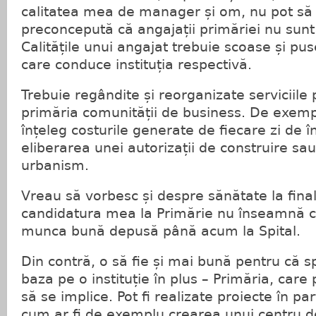
calitatea mea de manager și om, nu pot să
preconcepută că angajații primăriei nu sunt 
Calitățile unui angajat trebuie scoase și pus
care conduce instituția respectivă.
Trebuie regândite și reorganizate serviciile 
primăria comunității de business. De exemp
înțeleg costurile generate de fiecare zi de î
eliberarea unei autorizații de construire sau
urbanism.
Vreau să vorbesc și despre sănătate la fin
candidatura mea la Primărie nu înseamnă c
munca bună depusă până acum la Spital.
Din contră, o să fie și mai bună pentru că s
baza pe o instituție în plus – Primăria, car
să se implice. Pot fi realizate proiecte în pa
cum ar fi de exemplu crearea unui centru d