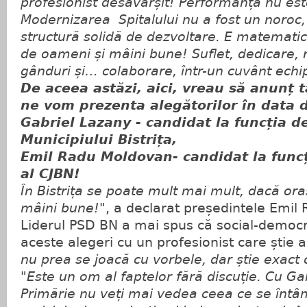
profesionist desăvârșit! Performanța nu es
Modernizarea Spitalului nu a fost un noroc, 
structură solidă de dezvoltare. E matemati
de oameni și mâini bune!
Suflet, dedicare
gânduri și… colaborare, într-un cuvânt ech
De aceea astăzi, aici, vreau să anunț
ne vom prezenta alegătorilor în data 
Gabriel Lazany - candidat la funcția d
Municipiului Bistrița,
Emil Radu Moldovan- candidat la func
al CJBN!
În Bistrița se poate mult mai mult, dacă or
mâini bune!"
, a declarat președintele Emil
Liderul PSD BN a mai spus că social-democra
aceste alegeri cu un profesionist care știe 
nu prea se joacă cu vorbele, dar știe exact 
"Este un om al faptelor fără discuție. Cu Ga
Primărie nu veți mai vedea ceea ce se înt