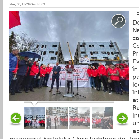
Mie, 03/13/2024 - 16:03
Pa
De
Nă
ca
Co
Pr
Ev
în
pa
lo
în
at
R
in
un
ec
managerul Spitalului Clinic Judeţean de Urge