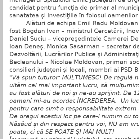
candidat pentru funcția de primar al municip
sănătatea şi investiţiile în folosul oamenilor
Alături de echipa Emil Radu Moldovan –
fost Bogdan Ivan – ministrul Cercetării, Inovăr
Daniel Suciu – vicepreşedintele Camerei Dep
Ioan Deneş, Monica Săsărman – secretar de 
Dezvoltării, Lucrărilor Publice şi Administraţ
Becleanului – Nicolae Moldovan, primari soc
consilieri judeţeni şi locali, membri ai PSD Bi
"Vă spun tuturor: MULȚUMESC! De regulă n
uităm cel mai important lucru, să mulțumim
au fost alături de noi și ne-au sprijinit. De 1
oameni mi-au acordat ÎNCREDEREA. Un luc
pentru care simt o responsabilitate extrem
De dragul acestui loc pe care-l numim cu toți
Năsăud și din respect pentru voi, NU am vru
poate, ci că SE POATE ȘI MAI MULT!