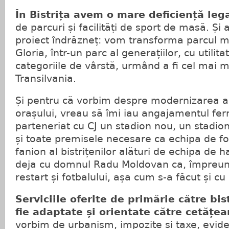
În Bistrița avem o mare deficiență lega
de parcuri și facilități de sport de masă. Și
proiect îndrăzneț: vom transforma parcul m
Gloria, într-un parc al generațiilor, cu utilit
categoriile de vârstă, urmând a fi cel mai 
Transilvania.
Și pentru că vorbim despre modernizarea a
orașului, vreau să îmi iau angajamentul fe
parteneriat cu CJ un stadion nou, un stadio
și toate premisele necesare ca echipa de fo
fanion al bistrițenilor alături de echipa de 
deja cu domnul Radu Moldovan ca, împreu
restart și fotbalului, așa cum s-a făcut și cu
Serviciile oferite de primărie către bis
fie adaptate și orientate către cetățea
vorbim de urbanism, impozite și taxe, eviden