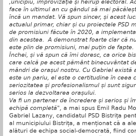
,unicipiu, improvizație și heirup electoral. 
face în ultimul an cu gândul să mai păcăleș
încă un mandat. Vă spun sincer, și acest lucr
actualul primar, chiar și cu proiectele PSD m
de promisiuni făcute în 2020, a implement
din acestea. A demonstrat foarte clar că nu
este plin de promisiuni, mai puțin de fapte.
Închei, și vă spun că îmi doresc, ca orice bis
care calcă pe acest pământ binecuvântat d
mândri de orașul nostru. Cu Gabriel există 
este un pariu, el este o certitudine în ceea 
seriozitatea și profesionalismul și sunt sigu
serios la dezvoltarea orașului.
Va fi un partener de încredere și serios și 
echipă completă",
a mai spus Emil Radu M
Gabriel Lazany, candidatul PSD Bistrița pen
al municipiului Bistrița, a menționat că a al
alături de echipa social-democrată, fiind 