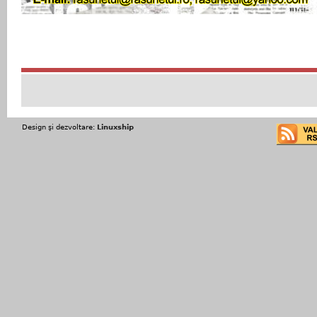
Design şi dezvoltare:
Linuxship