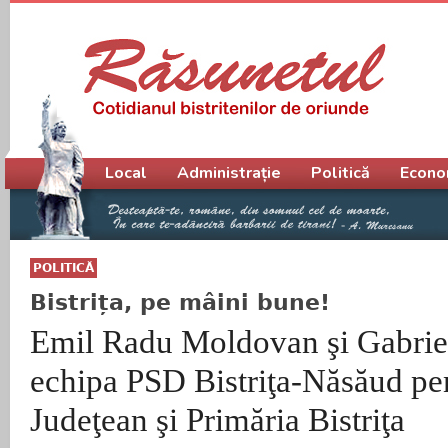
Meniu principal
Local
Administrație
Politică
Econo
POLITICĂ
Bistrița, pe mâini bune!
Emil Radu Moldovan şi Gabrie
echipa PSD Bistriţa-Năsăud pen
Judeţean şi Primăria Bistriţa