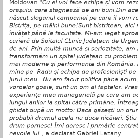
Moldovan.
"Cu el voi face echipă și vom re
orașului care stagnează de ani buni.Din ac
născut sloganul campaniei pe care îl vom ros
Bistrița, pe mâini bune!Sunt bistrițean, aic
învățat până la facultate. Mi-am legat apr
carieră de Spitalul CLinic Județean de Urge
de ani. Prin multă muncă și seriozitate, am 
transformăm un spital județean cu probleme
mai moderne și performante din România. L
mine pe Radu și echipa de profesioniști pe
jurul meu. Nu am făcut politică până acum,
vorbelor goale, sunt un om al faptelor. Vrea
experiența mea managerială pe care am a
lungul anilor la spital către primărie. Într
ghidat după un motto: Dacă găsești un dru
probabil drumul acela nu duce nicăieri. Știu
drum pornesc! Îmi doresc i primărie centrat
nevoile lui"
, a declarat Gabriel Lazany.