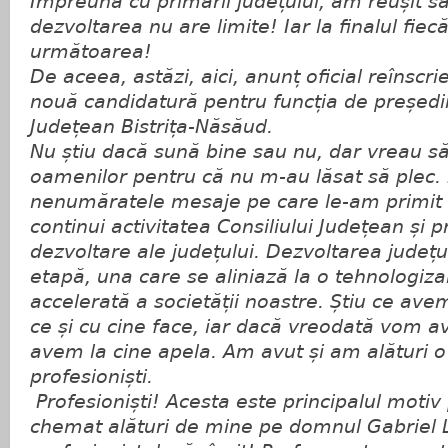
Împreună cu primarii județului, am reușit s
dezvoltarea nu are limite! Iar la finalul fiec
următoarea!
De aceea, astăzi, aici, anunț oficial reînsc
nouă candidatură pentru funcția de președin
Județean Bistrița-Năsăud.
Nu știu dacă sună bine sau nu, dar vreau 
oamenilor pentru că nu m-au lăsat să plec
nenumăratele mesaje pe care le-am primit ș
continui activitatea Consiliului Județean și p
dezvoltare ale județului.
Dezvoltarea județul
etapă, una care se aliniază la o tehnologiz
accelerată a societății noastre.
Știu ce ave
ce și cu cine face, iar dacă vreodată vom av
avem la cine apela. Am avut și am alături o
profesioniști.
Profesioniști! Acesta este principalul motiv
chemat alături de mine pe domnul Gabriel 