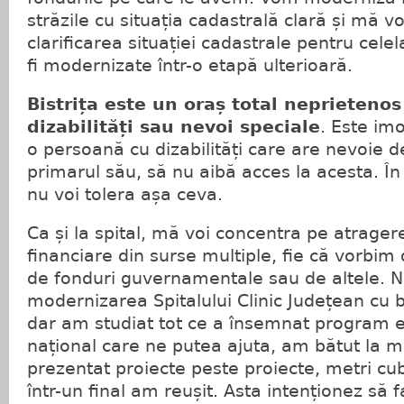
străzile cu situația cadastrală clară și mă v
clarificarea situației cadastrale pentru cele
fi modernizate într-o etapă ulterioară.
Bistrița este un oraș total neprieteno
dizabilități sau nevoi speciale
. Este imo
o persoană cu dizabilități care are nevoie d
primarul său, să nu aibă acces la acesta. Î
nu voi tolera așa ceva.
Ca și la spital, mă voi concentra pe atrage
financiare din surse multiple, fie că vorbim
de fonduri guvernamentale sau de altele. N
modernizarea Spitalului Clinic Județean cu 
dar am studiat tot ce a însemnat program 
național care ne putea ajuta, am bătut la m
prezentat proiecte peste proiecte, metri cu
într-un final am reușit. Asta intenționez să f