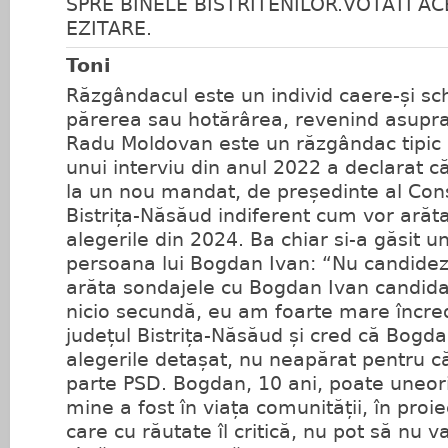
SPRE BINELE BISTRITENILOR.VOTATI AC
EZITARE.
Toni
Răzgândacul este un individ caere-și s
părerea sau hotărârea, revenind asupra 
Radu Moldovan este un răzgândac tipic 
unui interviu din anul 2022 a declarat 
la un nou mandat, de președinte al Cons
Bistrița-Năsăud indiferent cum vor arăt
alegerile din 2024. Ba chiar si-a găsit un
persoana lui Bogdan Ivan: “Nu candidez
arăta sondajele cu Bogdan Ivan candidat
nicio secundă, eu am foarte mare încre
județul Bistrița-Năsăud și cred că Bogda
alegerile detașat, nu neapărat pentru c
parte PSD. Bogdan, 10 ani, poate uneor
mine a fost în viața comunității, în proie
care cu răutate îl critică, nu pot să nu