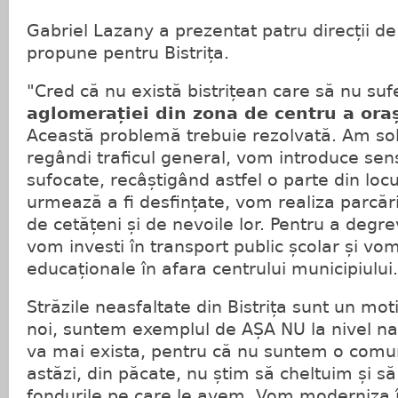
Gabriel Lazany a prezentat patru direcții de
propune pentru Bistrița.
"Cred că nu există bistrițean care să nu suf
aglomerației din zona de centru a ora
Această problemă trebuie rezolvată. Am solu
regândi traficul general, vom introduce sen
sufocate, recâștigând astfel o parte din loc
urmează a fi desfințate, vom realiza parcăr
de cetățeni și de nevoile lor. Pentru a degre
vom investi în transport public școlar și vom 
educaționale în afara centrului municipiului.
Străzile neasfaltate din Bistrița sunt un mot
noi, suntem exemplul de AȘA NU la nivel naț
va mai exista, pentru că nu suntem o comun
astăzi, din păcate, nu știm să cheltuim și să
fondurile pe care le avem. Vom moderniza 