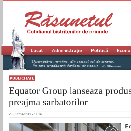
Meniu principal
Local
Administrație
Politică
Econo
PUBLICITATE
Equator Group lanseaza produse
preajma sarbatorilor
Vin, 12/04/2015 - 12:16
E