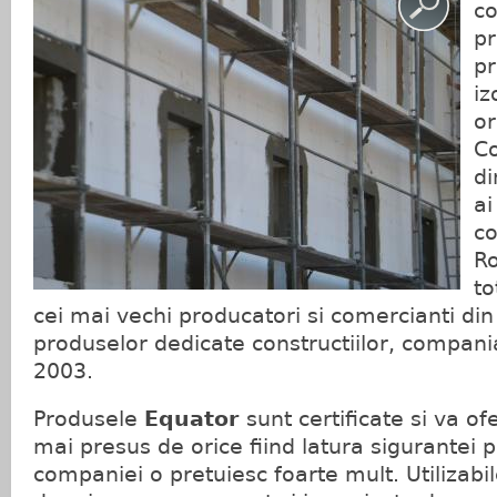
c
p
pr
iz
or
Co
di
ai
co
Ro
to
cei mai vechi producatori si comercianti di
produselor dedicate constructiilor, compani
2003.
Produsele
Equator
sunt certificate si va ofe
mai presus de orice fiind latura sigurantei p
companiei o pretuiesc foarte mult. Utilizabile