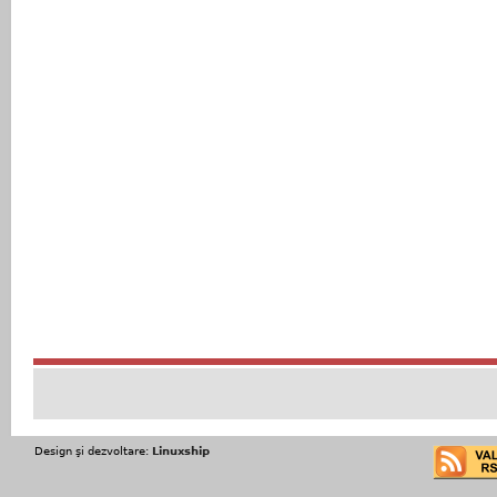
Design şi dezvoltare:
Linuxship