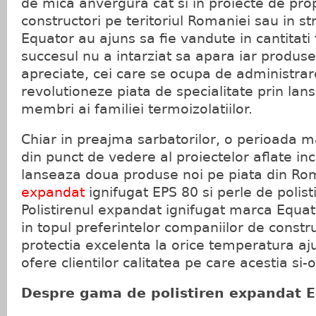
de mica anvergura cat si in proiecte de prop
constructori pe teritoriul Romaniei sau in s
Equator au ajuns sa fie vandute in cantitati 
succesul nu a intarziat sa apara iar produs
apreciate, cei care se ocupa de administrar
revolutioneze piata de specialitate prin lan
membri ai familiei termoizolatiilor.
Chiar in preajma sarbatorilor, o perioada 
din punct de vedere al proiectelor aflate inc
lanseaza doua produse noi pe piata din Ro
expandat
ignifugat EPS 80 si perle de polis
Polistirenul expandat ignifugat marca Equat
in topul preferintelor companiilor de construc
protectia excelenta la orice temperatura aju
ofere clientilor calitatea pe care acestia si-
Despre gama de polistiren expandat 