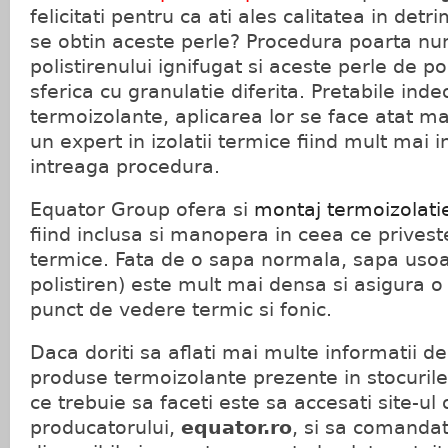
felicitati pentru ca ati ales calitatea in detr
se obtin aceste perle? Procedura poarta n
polistirenului ignifugat si aceste perle de p
sferica cu granulatie diferita. Pretabile ind
termoizolante, aplicarea lor se face atat m
un expert in izolatii termice fiind mult mai i
intreaga procedura.
Equator Group ofera si
montaj termoizolati
fiind inclusa si manopera in ceea ce prives
termice. Fata de o sapa normala, sapa usoa
polistiren) este mult mai densa si asigura o 
punct de vedere termic si fonic.
Daca doriti sa aflati mai multe informatii
produse termoizolante prezente in stocurile
ce trebuie sa faceti este sa accesati site-ul o
producatorului,
equator.ro
, si sa comandati