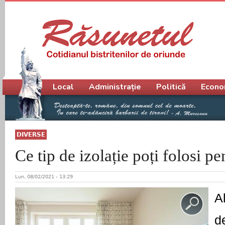
Meniu principal
Local
Administrație
Politică
Econo
DIVERSE
Ce tip de izolație poți folosi p
Lun, 08/02/2021 - 13:29
A
d