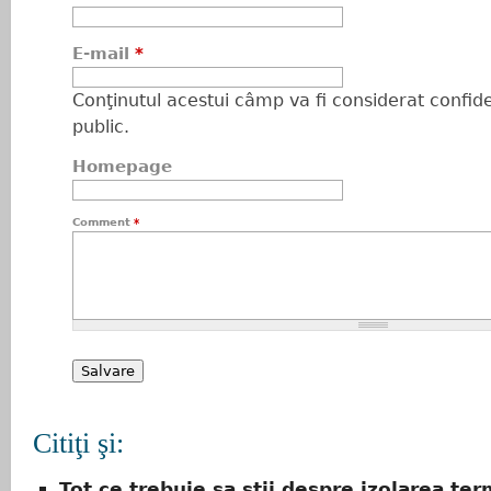
E-mail
*
Conţinutul acestui câmp va fi considerat confiden
public.
Homepage
Comment
*
Citiţi şi:
Tot ce trebuie sa stii despre izolarea ter