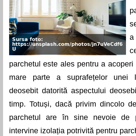
p
s
a
Sursa foto:
https://unsplash.com/photos/jn7uVeCdf6
U
c
parchetul este ales pentru a acoperi 
mare parte a suprafețelor unei l
deosebit datorită aspectului deosebit
timp. Totuși, dacă privim dincolo de 
parchetul are în sine nevoie de pro
intervine izolația potrivită pentru parc