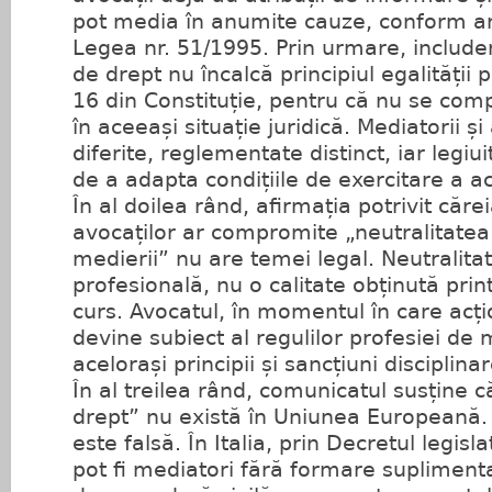
pot media în anumite cauze, conform arti
Legea nr. 51/1995. Prin urmare, include
de drept nu încalcă principiul egalității 
16 din Constituție, pentru că nu se com
în aceeași situație juridică. Mediatorii și
diferite, reglementate distinct, iar legiui
de a adapta condițiile de exercitare a a
În al doilea rând, afirmația potrivit căr
avocaților ar compromite „neutralitatea 
medierii” nu are temei legal. Neutralitat
profesională, nu o calitate obținută prin
curs. Avocatul, în momentul în care acț
devine subiect al regulilor profesiei de 
acelorași principii și sancțiuni disciplinar
În al treilea rând, comunicatul susține 
drept” nu există în Uniunea Europeană.
este falsă. În Italia, prin Decretul legisl
pot fi mediatori fără formare suplimenta