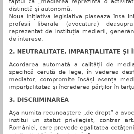
faptul că „medierea reprezintă o activitat
distinctă și autonomă.
Noua inițiativă legislativă plasează însă in
profesii liberale (avocatura) deasupra
reprezentat de instituția medierii, generân
de interese.
2. NEUTRALITATE, IMPARȚIALITATE ȘI
Acordarea automată a calității de media
specifică cerută de lege, în vederea desf
mediator, compromite însăși esența medie
imparțialitatea și încrederea părților în terțul
3. DISCRIMINAREA
Așa numita recunoaștere „de drept” a avoca
institui un statut privilegiat, contrar ar
României, care prevede egalitatea cetățenilo