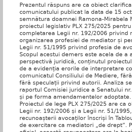
Prezentul răspuns are ca obiect clarifica
comunicatului publicat la data de 15 o
semnătura doamnei Ramona-Mirabela Mo
proiectul legislativ PLX 275/2025 pentru
completarea Legii nr. 192/2006 privind 
organizarea profesiei de mediator și p
Legii nr. 51/1995 privind profesia de av
Scopul acestui demers este acela de a an
perspectivă juridică, conținutul proiectu
de a evidenția erorile de interpretare co
comunicatul Consiliului de Mediere, fără
fără speculații privind autorii. Analiza 
raportul Comisiei juridice a Senatului n
și pe forma amendamentelor adoptate.
Proiectul de lege PLX 275/2025 are ca o
Legii nr. 192/2006 și a Legii nr. 51/1995,
recunoașterii avocaților înscriși în Tablo
de exercitare ca mediatori „de drept”. Po