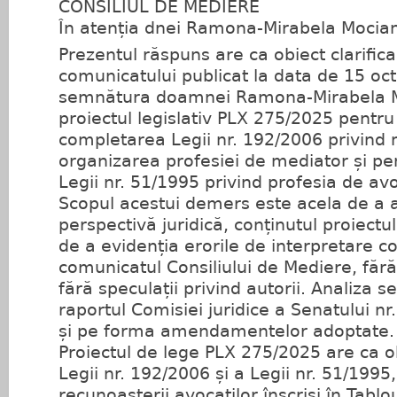
CONSILIUL DE MEDIERE
În atenția dnei Ramona-Mirabela Mocian
Prezentul răspuns are ca obiect clarifica
comunicatului publicat la data de 15 o
semnătura doamnei Ramona-Mirabela Mo
proiectul legislativ PLX 275/2025 pentru
completarea Legii nr. 192/2006 privind 
organizarea profesiei de mediator și p
Legii nr. 51/1995 privind profesia de av
Scopul acestui demers este acela de a an
perspectivă juridică, conținutul proiectu
de a evidenția erorile de interpretare co
comunicatul Consiliului de Mediere, fără
fără speculații privind autorii. Analiza 
raportul Comisiei juridice a Senatului n
și pe forma amendamentelor adoptate.
Proiectul de lege PLX 275/2025 are ca o
Legii nr. 192/2006 și a Legii nr. 51/1995,
recunoașterii avocaților înscriși în Tablo