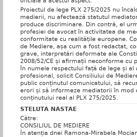
oficială a acestui aspect.
Proiectul de lege PLX 275/2025 nu încalc
medierii, nu afectează statutul mediatori
produce discriminare. Din contră, el ur
profesiei de avocat în activitatea de me
conformitate cu realitățile europene. Co
de Mediere, așa cum a fost redactat, con
grave, interpretări deformate ale Constitu
2008/52/CE și afirmații neconforme cu 
În numele respectului față de lege și al
profesional, solicit Consiliului de Medie
public conținutul comunicatului, să rec
erori și să informeze mediatorii în mod
conținutului real al PLX 275/2025.
STELUTA NASTAE
Către:
CONSILIUL DE MEDIERE
În atenția dnei Ramona-Mirabela Mocian