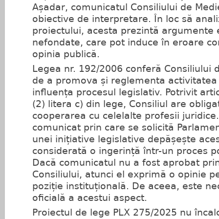
Așadar, comunicatul Consiliului de Medi
obiective de interpretare. În loc să anal
proiectului, acesta prezintă argumente 
nefondate, care pot induce în eroare cor
opinia publică.
Legea nr. 192/2006 conferă Consiliului 
de a promova și reglementa activitatea
influența procesul legislativ. Potrivit arti
(2) litera c) din lege, Consiliul are obli
cooperarea cu celelalte profesii juridice
comunicat prin care se solicită Parlame
unei inițiative legislative depășește aces
considerată o ingerință într-un proces pol
Dacă comunicatul nu a fost aprobat prin
Consiliului, atunci el exprimă o opinie p
poziție instituțională. De aceea, este ne
oficială a acestui aspect.
Proiectul de lege PLX 275/2025 nu încalc