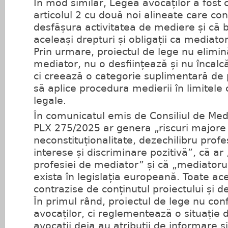
În mod similar, Legea avocaților a fost 
articolul 2 cu două noi alineate care co
desfășura activitatea de mediere și că 
aceleași drepturi și obligații ca mediatori
Prin urmare, proiectul de lege nu elimin
mediator, nu o desființează și nu încalcă 
ci creează o categorie suplimentară de p
să aplice procedura medierii în limitele
legale.
În comunicatul emis de Consiliul de Med
PLX 275/2025 ar genera „riscuri majore
neconstituționalitate, dezechilibru profes
interese și discriminare pozitivă”, că ar 
profesiei de mediator” și că „mediatoru
exista în legislația europeană. Toate ace
contrazise de conținutul proiectului și 
În primul rând, proiectul de lege nu conf
avocaților, ci reglementează o situație d
avocații deja au atribuții de informare și 