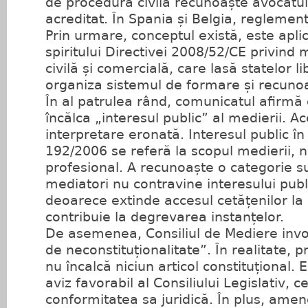
de procedură civilă recunoaște avocatu
acreditat. În Spania și Belgia, reglement
Prin urmare, conceptul există, este apli
spiritului Directivei 2008/52/CE privind
civilă și comercială, care lasă statelor l
organiza sistemul de formare și recuno
În al patrulea rând, comunicatul afirmă
încălca „interesul public” al medierii. A
interpretare eronată. Interesul public în 
192/2006 se referă la scopul medierii, 
profesional. A recunoaște o categorie 
mediatori nu contravine interesului public
deoarece extinde accesul cetățenilor la
contribuie la degrevarea instanțelor.
De asemenea, Consiliul de Mediere invoc
de neconstituționalitate”. În realitate, 
nu încalcă niciun articol constituțional. 
aviz favorabil al Consiliului Legislativ, 
conformitatea sa juridică. În plus, am