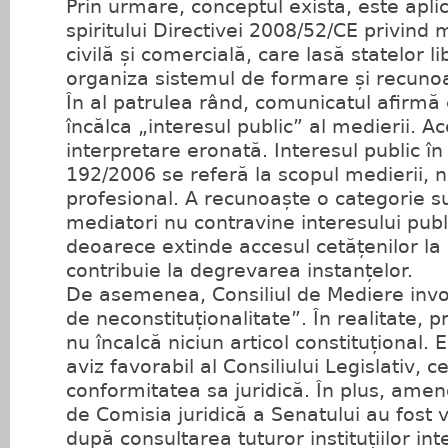
Prin urmare, conceptul există, este apli
spiritului Directivei 2008/52/CE privind
civilă și comercială, care lasă statelor l
organiza sistemul de formare și recuno
În al patrulea rând, comunicatul afirmă
încălca „interesul public” al medierii. A
interpretare eronată. Interesul public în 
192/2006 se referă la scopul medierii, 
profesional. A recunoaște o categorie 
mediatori nu contravine interesului public
deoarece extinde accesul cetățenilor la
contribuie la degrevarea instanțelor.
De asemenea, Consiliul de Mediere invoc
de neconstituționalitate”. În realitate, 
nu încalcă niciun articol constituțional. 
aviz favorabil al Consiliului Legislativ, 
conformitatea sa juridică. În plus, am
de Comisia juridică a Senatului au fost 
după consultarea tuturor instituțiilor int