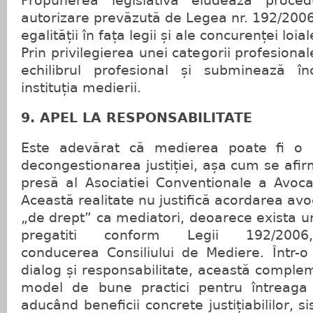
Propunerea legislativă eludează proce
autorizare prevăzută de Legea nr. 192/2006,
egalității în fața legii și ale concurenței loial
Prin privilegierea unei categorii profesional
echilibrul profesional și subminează în
instituția medierii.
9. APEL LA RESPONSABILITATE
Este adevărat că medierea poate fi o s
decongestionarea justiției, așa cum se afi
presă al Asociatiei Conventionale a Avoca
Această realitate nu justifică acordarea av
„de drept” ca mediatori, deoarece exista un
pregatiti conform Legii 192/200
conducerea Consiliului de Mediere. Într-o
dialog și responsabilitate, această comple
model de bune practici pentru întreaga 
aducând beneficii concrete justițiabililor, si