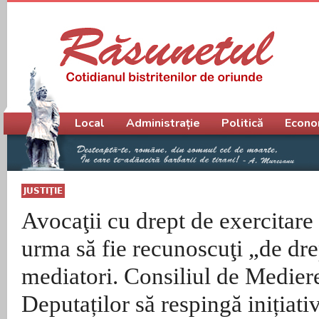
Meniu principal
Local
Administrație
Politică
Econo
JUSTIŢIE
Avocaţii cu drept de exercitare 
urma să fie recunoscuţi „de dre
mediatori. Consiliul de Medier
Deputaților să respingă inițiativ