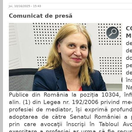
Joi, 10/16/2025 - 15:43
Comunicat de presă
C
M
d
d
d
pe
d
î
Na
Publice din România la poziția 10304, înfii
alin. (1) din Legea nr. 192/2006 privind me
profesiei de mediator, își exprimă profund
adoptarea de către Senatul României a pr
prin care avocaţii înscrişi în Tabloul Av
exercitare a profesiei ar urma să fie recu