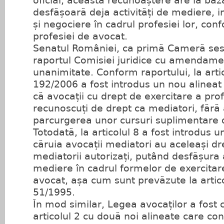
oficial, această recunoaștere are la bază
desfășoară deja activități de mediere, i
și negociere în cadrul profesiei lor, con
profesiei de avocat.
Senatul României, ca primă Cameră ses
raportul Comisiei juridice cu amendame
unanimitate. Conform raportului, la artic
192/2006 a fost introdus un nou alinea
că avocații cu drept de exercitare a prof
recunoscuți de drept ca mediatori, fără 
parcurgerea unor cursuri suplimentare 
Totodată, la articolul 8 a fost introdus u
căruia avocații mediatori au aceleași drep
mediatorii autorizați, putând desfășura 
mediere în cadrul formelor de exercitar
avocat, așa cum sunt prevăzute la artico
51/1995.
În mod similar, Legea avocaților a fost 
articolul 2 cu două noi alineate care co