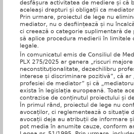
desfășura activitatea de mediere și că 
aceleași drepturi și obligații ca mediatori
Prin urmare, proiectul de lege nu elimin
mediator, nu o desființează și nu încalcă 
ci creează o categorie suplimentară de p
să aplice procedura medierii în limitele
legale.
În comunicatul emis de Consiliul de Med
PLX 275/2025 ar genera „riscuri majore
neconstituționalitate, dezechilibru profes
interese și discriminare pozitivă”, că ar 
profesiei de mediator” și că „mediatoru
exista în legislația europeană. Toate ace
contrazise de conținutul proiectului și 
În primul rând, proiectul de lege nu conf
avocaților, ci reglementează o situație d
avocații deja au atribuții de informare și 
pot media în anumite cauze, conform arti
Legea nr. 51/1995. Prin urmare, include