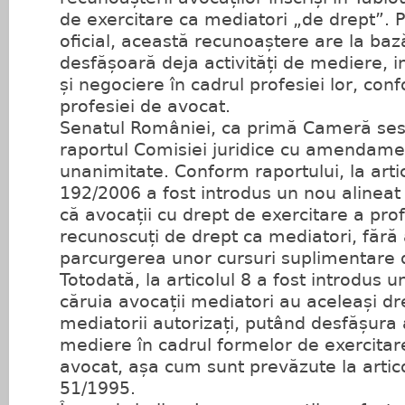
de exercitare ca mediatori „de drept”. Po
oficial, această recunoaștere are la bază
desfășoară deja activități de mediere, i
și negociere în cadrul profesiei lor, con
profesiei de avocat.
Senatul României, ca primă Cameră ses
raportul Comisiei juridice cu amendame
unanimitate. Conform raportului, la artic
192/2006 a fost introdus un nou alinea
că avocații cu drept de exercitare a prof
recunoscuți de drept ca mediatori, fără 
parcurgerea unor cursuri suplimentare 
Totodată, la articolul 8 a fost introdus u
căruia avocații mediatori au aceleași drep
mediatorii autorizați, putând desfășura 
mediere în cadrul formelor de exercitar
avocat, așa cum sunt prevăzute la artico
51/1995.