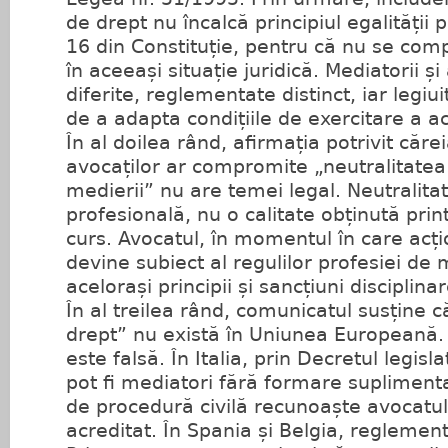
de drept nu încalcă principiul egalității 
16 din Constituție, pentru că nu se com
în aceeași situație juridică. Mediatorii și
diferite, reglementate distinct, iar legiui
de a adapta condițiile de exercitare a a
În al doilea rând, afirmația potrivit căr
avocaților ar compromite „neutralitatea 
medierii” nu are temei legal. Neutralitat
profesională, nu o calitate obținută prin
curs. Avocatul, în momentul în care acț
devine subiect al regulilor profesiei de 
acelorași principii și sancțiuni disciplinar
În al treilea rând, comunicatul susține 
drept” nu există în Uniunea Europeană.
este falsă. În Italia, prin Decretul legisl
pot fi mediatori fără formare suplimenta
de procedură civilă recunoaște avocatu
acreditat. În Spania și Belgia, reglement