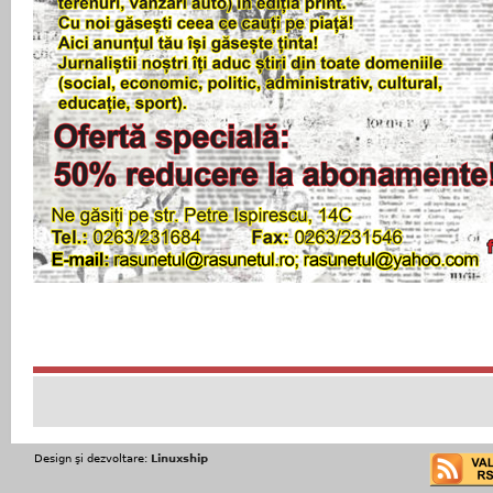
Design şi dezvoltare:
Linuxship