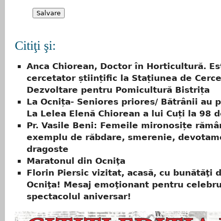
Citiţi şi:
Anca Chiorean, Doctor în Horticultură. Es
cercetator științific la Stațiunea de Cerc
Dezvoltare pentru Pomicultură Bistrița
La Ocnița- Seniores priores/ Bătrânii au p
La Lelea Elenă Chiorean a lui Cuți la 98 d
Pr. Vasile Beni: Femeile mironosițe rămâ
exemplu de răbdare, smerenie, devotame
dragoste
Maratonul din Ocniţa
Florin Piersic vizitat, acasă, cu bunătăţi 
Ocniţa! Mesaj emoţionant pentru celebrul
spectacolul aniversar!