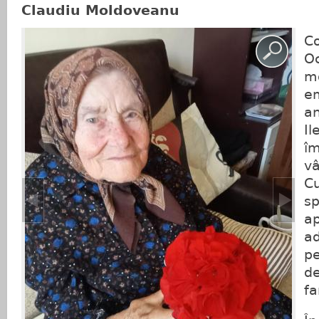
Claudiu Moldoveanu
C
Oc
m
em
a
Il
îm
vâ
Cu
sp
ap
a
pe
de
fa