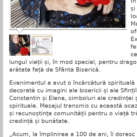
În
și
Io
Ma
of
Ex
fe
ce
lungul vieții și, în mod special, pentru dra
arătate față de Sfânta Biserică.
Evenimentul a avut o încărcătură spirituală 
decorată cu imagini ale bisericii și ale Sfinți
Constantin și Elena, simboluri ale credinței ș
spirituale. Mesajul transmis cu această ocaz
și recunoștința comunității pentru o viață t
credință și bunătate.
„Acum, la împlinirea a 100 de ani, îi doresc 