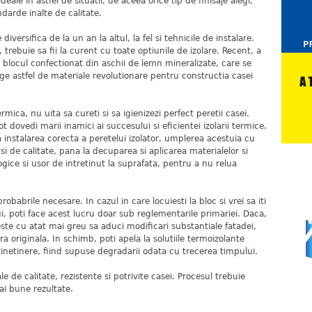
eale in astfel de situatii, de aceea orice tip de finisaje alegi,
darde inalte de calitate.
diversifica de la un an la altul, la fel si tehnicile de instalare.
 trebuie sa fii la curent cu toate optiunile de izolare. Recent, a
 blocul confectionat din aschii de lemn mineralizate, care se
ge astfel de materiale revolutionare pentru constructia casei
rmica, nu uita sa cureti si sa igienizezi perfect peretii casei.
ot dovedi marii inamici ai succesului si eficientei izolarii termice.
a instalarea corecta a peretelui izolator, umplerea acestuia cu
i de calitate, pana la decuparea si aplicarea materialelor si
gice si usor de intretinut la suprafata, pentru a nu relua
probabrile necesare. In cazul in care locuiesti la bloc si vrei sa iti
lui, poti face acest lucru doar sub reglementarile primariei. Daca,
este cu atat mai greu sa aduci modificari substantiale fatadei,
a originala. In schimb, poti apela la solutiile termoizolante
tinetinere, fiind supuse degradarii odata cu trecerea timpului.
le de calitate, rezistente si potrivite casei. Procesul trebuie
ai bune rezultate.