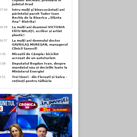
Copiilor Beclean, premiate in
județul Arad
07:04
Întru mulţi şi binecuvântați ani
părintelui paroh Tudor-Ioan
Bechiș de la Biserica „Sfânta
Ana” Bistrița!
06:59
La mulți ani doamnei VICTORIA
FĂTU NALAŢI, scriitor și artist
plastic!
06:57
La mulţi ani domnului doctor
GAVRILAŞ MUREŞAN, managerul
Clinicii Sanovil!
2:45
Miceștii de Câmpie: biciclist
acroșat de un autoturism
6:08
Deputatul Bogdan Ivan, despre
mandatul său și deciziile luate la
Ministerul Energiei
3:51
Trei tineri - din Florești și Salva -
reținuți pentru tâlhărie