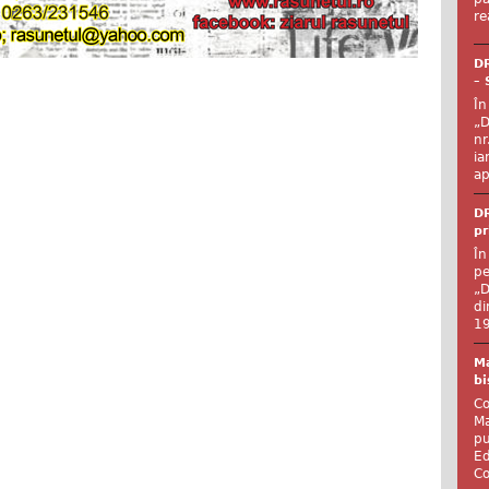
re
DR
– 
În
„D
nr
ia
ap
DR
pr
În
pe
„D
di
19
Ma
bi
Co
Ma
pu
Ed
Co