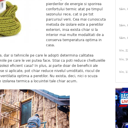
pierderilor de energie si sporirea
confortului termic atat pe timpul
Sâm, 
sezonului rece, cat si pe tot
parcursul verii. Cea mai cunoscuta
metoda de izolare este a peretilor
Sâm, 
exteriori, insa exista chiar si la
interior mai multe modalitati de a
Sâm, 
conserva temperatura optima in
casa.
Vin, 2
re, dar si tehnicile pe care le adopti determina calitatea
Vin, 1
iile pe care le vei putea face. Stiai ca poti reduce cheltuielile
olezi eficient casa? In plus, ai parte doar de beneficii ale
ese si aplicate, pot chiar reduce nivelul umiditatii, riscul de
Vin, 1
 ventilatia optima a peretilor. Nu exista, deci, nici o scuza
n izolarea termica a locuintei tale chiar acum.