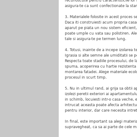
recunoscute pentru caracteristicile lor id
asigura-te ca sunt confectionate la stan
3. Materialele folosite in acest proces se 
Daca iti construiesti acum propria casa,
aparut pe piata un nou sistem eficient,
poate umple cu vata sau polistiren. Ale
tale si asigura-te pe termen lung.
4. Totusi, inainte de a incepe izolarea te
Igrasia si alte semne ale umiditatii se p
Respecta toate stadiile procesului, de l
spuma, acoperirea cu hartie rezistenta s
montarea fatadei. Alege materiale ecolo
procesul in scurt timp.
5. Nu in ultimul rand, ai grija sa obtii a
izolezi peretii exteriori ai apartamentu
in schimb, locuiesti intr-o casa veche, 
intrucat aceasta poate afecta arhitectur
pentru interior, dar care necesita intre
In final, este important sa alegi materia
supravegheat, ca sa ai parte de cele m