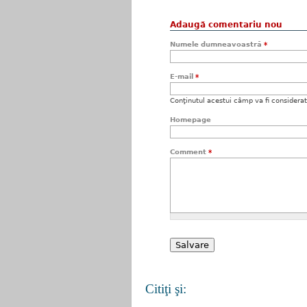
Adaugă comentariu nou
Numele dumneavoastră
*
E-mail
*
Conţinutul acestui câmp va fi considerat c
Homepage
Comment
*
Citiţi şi: