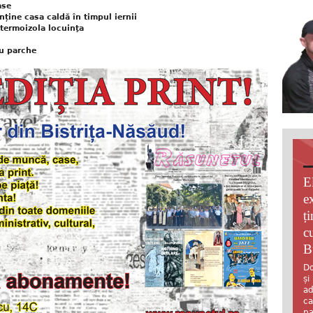
ase
ține casa caldă în timpul iernii
 termoizola locuinţa
ru parche
E
e
ț
c
B
Do
și
ad
ca
pa