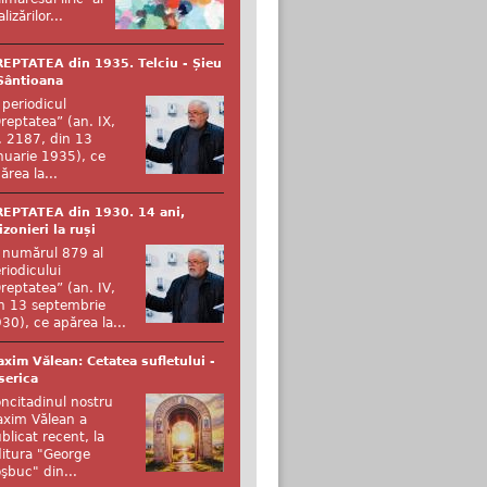
alizărilor...
EPTATEA din 1935. Telciu - Șieu
Sântioana
 periodicul
reptatea” (an. IX,
. 2187, din 13
nuarie 1935), ce
ărea la...
EPTATEA din 1930. 14 ani,
izonieri la ruși
 numărul 879 al
riodicului
reptatea” (an. IV,
n 13 septembrie
30), ce apărea la...
xim Vălean: Cetatea sufletului -
serica
ncitadinul nostru
xim Vălean a
blicat recent, la
itura "George
şbuc" din...