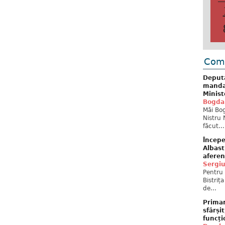
Come
Deput
mandat
Minist
Bogda
Măi Bog
Nistru 
făcut...
Începe
Albast
aferen
Sergi
Pentru 
Bistriț
de...
Primar
sfârși
funcți