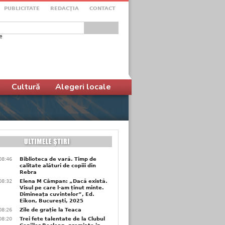
PUBLICITATE
REDACŢIA
CONTACT
e
ular de căutare
Cultură
Alegeri locale
08:46
Biblioteca de vară. Timp de
calitate alături de copiii din
Rebra
08:32
Elena M Câmpan: „Dacă există.
Visul pe care l-am ținut minte.
Dimineața cuvintelor”, Ed.
Eikon, București, 2025
08:26
Zile de grație la Teaca
08:20
Trei fete talentate de la Clubul