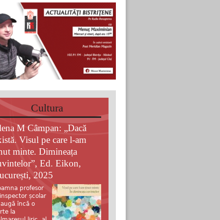
Cultura
lena M Câmpan: „Dacă
xistă. Visul pe care l-am
inut minte. Dimineața
uvintelor”, Ed. Eikon,
ucurești, 2025
amna profesor
 inspector școlar
augă încă o
rte la
lmaresul liric al