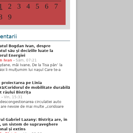
1
2
3
4
5
6
7
8
9
ntarii
atul Bogdan Ivan, despre
ul său și deciziile luate la
erul Energiei
n Ivan
-
Sâm, 07:21
dane, măi Ivane, De la Tisa pân’ la
Noi îi mulțumim lui nașul Care te-a
 proiectarea pe Linia
ră/Coridorul de mobilitate durabilă
t râului Bistrița
u
-
Vin, 15:31
descongestionarea circulatiei auto
a are nevoie de mai multe „coridoare
ul Gabriel Lazany: Bistrița are, în
t, un sistem de supraveghere
onal și extins