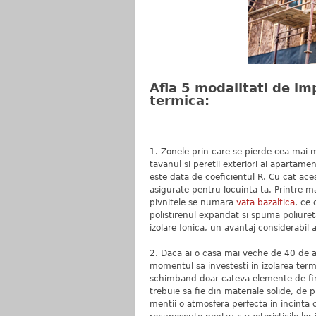
Afla 5 modalitati de im
termica:
1. Zonele prin care se pierde cea mai ma
tavanul si peretii exteriori ai apartame
este data de coeficientul R. Cu cat ace
asigurate pentru locuinta ta. Printre ma
pivnitele se numara
vata bazaltica
, ce 
polistirenul expandat si spuma poliuret
izolare fonica, un avantaj considerabil 
2. Daca ai o casa mai veche de 40 de an
momentul sa investesti in izolarea termic
schimband doar cateva elemente de fini
trebuie sa fie din materiale solide, de 
mentii o atmosfera perfecta in incinta c