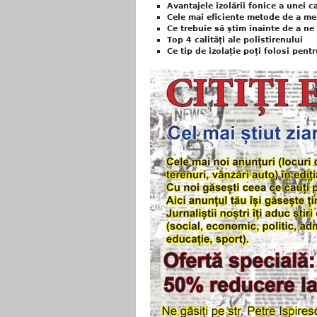
Avantajele izolării fonice a unei c
Cele mai eficiente metode de a men
Ce trebuie să ştim înainte de a ne
Top 4 calități ale polistirenului
Ce tip de izolație poți folosi pent