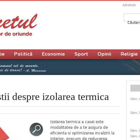
ARHIVA
Căutar
Form
ie
Politică
Economie
Sport
Opinii
Religie
stii despre izolarea termica
Sâm, 
Sâm, 
Izolarea termica a casei este
modalitatea de a te asigura de
Sâm, 
eficienta si optimizarea incalzirii la
Sâm, 
interior, precum de reducerea