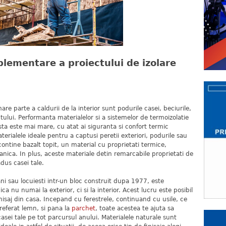
plementare a proiectului de izolare
re parte a caldurii de la interior sunt podurile casei, beciurile,
ntului. Performanta materialelor si a sistemelor de termoizolatie
sta este mai mare, cu atat ai siguranta si confort termic
terialele ideale pentru a captusi peretii exteriori, podurile sau
contine bazalt topit, un material cu proprietati termice,
anica. In plus, aceste materiale detin remarcabile proprietati de
adus casei tale.
i sau locuiesti intr-un bloc construit dupa 1977, este
a nu numai la exterior, ci si la interior. Acest lucru este posibil
saj din casa. Incepand cu ferestrele, continuand cu usile, ce
preferat lemn, si pana la
parchet
, toate acestea te ajuta sa
asei tale pe tot parcursul anului. Materialele naturale sunt