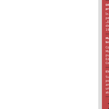
DR
pr
În
pe
„D
di
19
Ma
bi
Co
Ma
pu
Ed
Co
El
Su
po
an
un
at