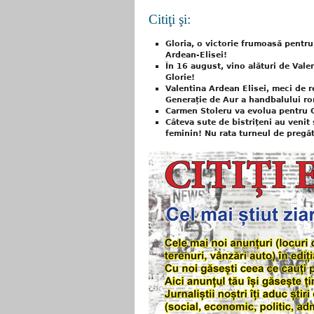
Citiţi şi:
Gloria, o victorie frumoasă pentr
Ardean-Elisei!
În 16 august, vino alături de Valen
Glorie!
Valentina Ardean Elisei, meci de 
Generație de Aur a handbalului r
Carmen Stoleru va evolua pentru 
Câteva sute de bistriţeni au veni
feminin! Nu rata turneul de pregăti