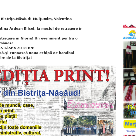
u Bistrița-Năsăud! Mulțumim, Valentina
tina Ardean Elisei, la meciul de retragere în
retragere în Glorie! Un eveniment pentru o
omânesc
CS Gloria 2018 BN!
t să-şi cunoască noua echipă de handbal
re de la Bistriţa!