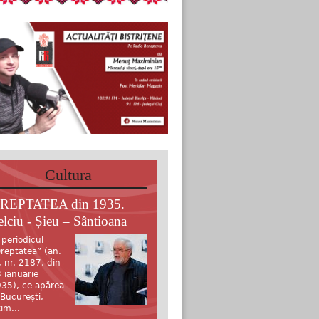
Cultura
REPTATEA din 1935.
elciu - Șieu – Sântioana
 periodicul
reptatea” (an.
, nr. 2187, din
 ianuarie
35), ce apărea
 București,
tim...