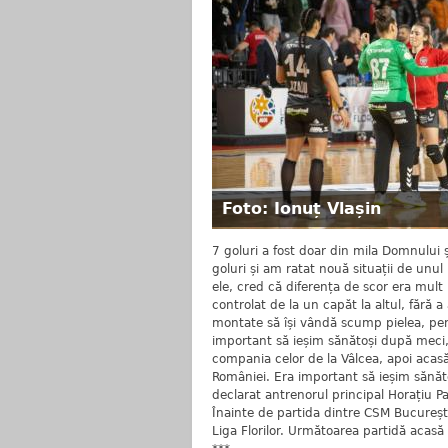
Foto: Ionuț Vlașin
7 goluri a fost doar din mila Domnului 
goluri și am ratat nouă situații de un
ele, cred că diferența de scor era mult 
controlat de la un capăt la altul, fără 
montate să își vândă scump pielea, pen
important să ieșim sănătoși după meci,
compania celor de la Vâlcea, apoi acasă
României. Era important să ieșim sănăt
declarat antrenorul principal Horațiu P
Înainte de partida dintre CSM București
Liga Florilor. Următoarea partidă acasă