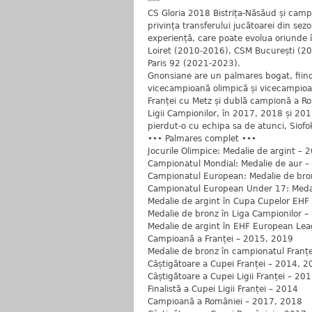
***
CS Gloria 2018 Bistrița-Năsăud și cam
privința transferului jucătoarei din sez
experiență, care poate evolua oriunde în
Loiret (2010-2016), CSM București (2
Paris 92 (2021-2023).
Gnonsiane are un palmares bogat, fiind
vicecampioană olimpică și vicecampio
Franței cu Metz și dublă campionă a Rom
Ligii Campionilor, în 2017, 2018 și 20
pierdut-o cu echipa sa de atunci, Siofo
••• Palmares complet •••
Jocurile Olimpice: Medalie de argint – 
Campionatul Mondial: Medalie de aur 
Campionatul European: Medalie de bro
Campionatul European Under 17: Meda
Medalie de argint în Cupa Cupelor EHF
Medalie de bronz în Liga Campionilor 
Medalie de argint în EHF European Le
Campioană a Franței – 2015, 2019
Medalie de bronz în campionatul Franț
Câștigătoare a Cupei Franței – 2014, 
Câștigătoare a Cupei Ligii Franței – 20
Finalistă a Cupei Ligii Franței – 2014
Campioană a României – 2017, 2018