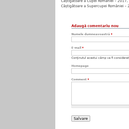
Câștigătoare a Cupei României – 2017
Câștigătoare a Supercupei României –
Adaugă comentariu nou
Numele dumneavoastră
*
E-mail
*
Conţinutul acestui câmp va fi considerat c
Homepage
Comment
*