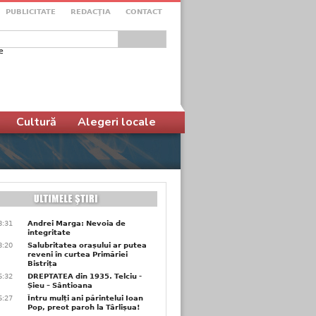
PUBLICITATE
REDACŢIA
CONTACT
e
ular de căutare
Cultură
Alegeri locale
8:31
Andrei Marga: Nevoia de
integritate
8:20
Salubritatea orașului ar putea
reveni în curtea Primăriei
Bistrița
6:32
DREPTATEA din 1935. Telciu -
Șieu – Sântioana
6:27
Întru mulți ani părintelui Ioan
Pop, preot paroh la Târlișua!