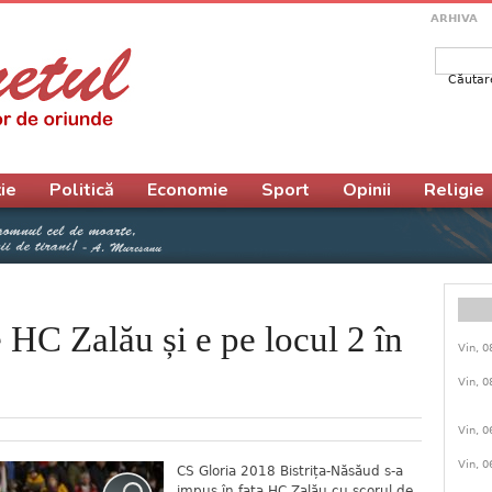
ARHIVA
Căutar
Form
ie
Politică
Economie
Sport
Opinii
Religie
 HC Zalău și e pe locul 2 în
Vin, 0
Vin, 0
Vin, 0
Vin, 0
CS Gloria 2018 Bistrița-Năsăud s-a
impus în fața HC Zalău cu scorul de