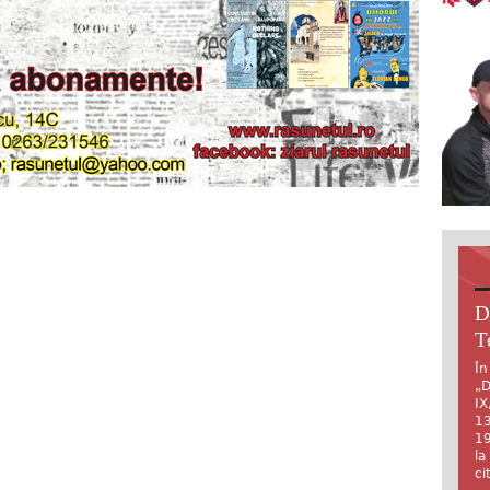
D
T
În
„D
IX
13
19
la
ci