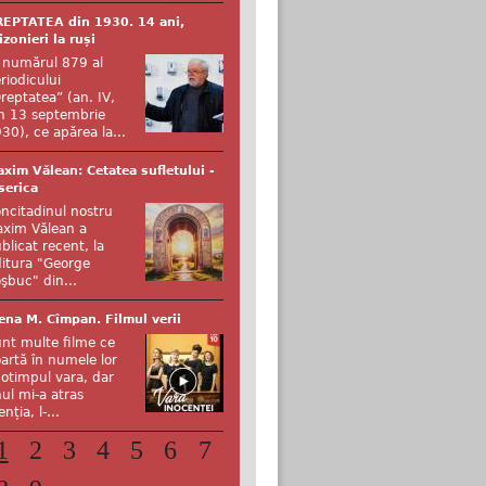
EPTATEA din 1930. 14 ani,
izonieri la ruși
 numărul 879 al
riodicului
reptatea” (an. IV,
n 13 septembrie
30), ce apărea la...
xim Vălean: Cetatea sufletului -
serica
ncitadinul nostru
xim Vălean a
blicat recent, la
itura "George
şbuc" din...
ena M. Cîmpan. Filmul verii
nt multe filme ce
artă în numele lor
otimpul vara, dar
ul mi-a atras
enția, l-...
1
2
3
4
5
6
7