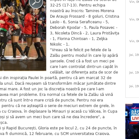
Vin, 0
32-25 (17-13). Pentru echipa
noastră au înscris: Tamires Morena
De Araujo Frossard - 8 goluri, Cristina
Vin, 0
Laslo - 6, Sonia Seraficeanu - 5,
Deborah Kpodar - 5, Paula Posavec -
3, Nicoleta Dincă - 2, Laura Pristăvița
- 1, Florina Chintoan - 1, Zeljka
Vin, 0
Nikolic - 1.
"Vreau să le felicit pe fetele de la
Joi, 1
Zalău pentru modul în care își apără
șansele. Cred că a fost un meci pe
care l-am controlat dintr-un capăt în
celălalt, iar diferența asta de scor de
Joi, 1
și din inspirația Paulei în poartă, pentru că am marcat 32 de
ul la unul. Dacă reușeam să transformăm măcar jumătate dintre
Joi, 1
mai mare. A fost un joc la discreția noastră pe care l-am
a avea mari probleme. Era normal ca fetele de la Zalău să vină
tru că sunt într-o mare criză de puncte. Pentru noi era
 pentru că ne așteaptă o serie de meciuri extrem de grele, în
 cu Craiova, în deplasare la Minauri și acasă cu Vâlcea, în Cupa
oși și să avem un meci bun care să ne dea încredere", a
așca.
 și Rapid București, Gloria este pe locul 2, cu 24 de puncte, în
 va fi duminică, 12 februarie, cu SCM universitatea Craiova.