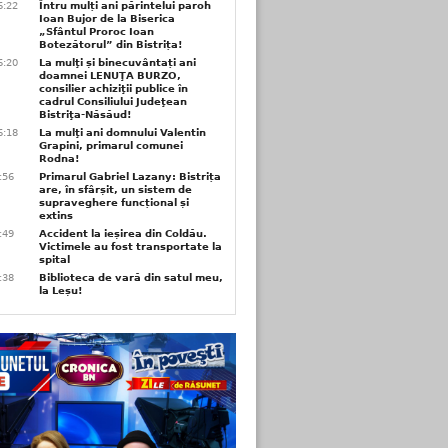
6:22
Întru mulți ani părintelui paroh
Ioan Bujor de la Biserica
„Sfântul Proroc Ioan
Botezătorul” din Bistrița!
6:20
La mulţi și binecuvântați ani
doamnei LENUŢA BURZO,
consilier achiziţii publice în
cadrul Consiliului Judeţean
Bistriţa-Năsăud!
6:18
La mulţi ani domnului Valentin
Grapini, primarul comunei
Rodna!
9:56
Primarul Gabriel Lazany: Bistrița
are, în sfârșit, un sistem de
supraveghere funcțional și
extins
9:49
Accident la ieșirea din Coldău.
Victimele au fost transportate la
spital
9:38
Biblioteca de vară din satul meu,
la Leșu!