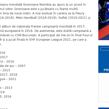
pioana mondială Gnonsiane Niombla au ajuns la un acord în
onul viitor. Gnonsiane este o jucătoare cu foarte multă
 linia de nouă metri. A mai evoluat în cariera sa la Fleury
016-2018), Metz Handball (2018-2019), Siofok (2019-2021) și
 alături de naționala Franței campioană mondială în 2017,
ană europeană în 2016. De asemenea, este dublă campioană a
âniei cu CSM București. A participat de trei ori în Final Four-ul
19 și a jucat finala în EHF European League 2021, pe care a
k.
2016
– 2017
nz – 2016
lie de aur – 2007
 – 2015
– 2017, 2018
ague – 2021
ei – 2013
2019
15, 2016