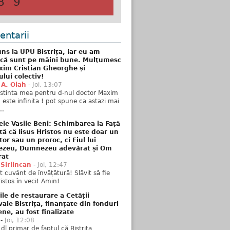
8
9
ntarii
ns la UPU Bistrița, iar eu am
 că sunt pe mâini bune. Mulţumesc
xim Cristian Gheorghe şi
ului colectiv!
 A. Olah
-
Joi, 13:07
stinta mea pentru d-nul doctor Maxim
n este infinita ! pot spune ca astazi mai
..
ele Vasile Beni: Schimbarea la Față
tă că Iisus Hristos nu este doar un
tor sau un proroc, ci Fiul lui
zeu, Dumnezeu adevărat și Om
rat
 Sirlincan
-
Joi, 12:47
 cuvânt de învățătură! Slăvit să fie
ristos în veci! Amin!
ile de restaurare a Cetății
ale Bistrița, finanțate din fonduri
ne, au fost finalizate
-
Joi, 12:08
 dl primar de faptul că Bistrița