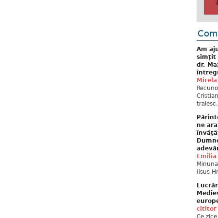
Come
Am aju
simțit
dr. Ma
întreg
Mirela
Recuno
Cristia
traiesc.
Părint
ne ara
învăță
Dumne
adevă
Emilia
Minunat
Iisus H
Lucrăr
Mediev
europe
cititor
Ce zice