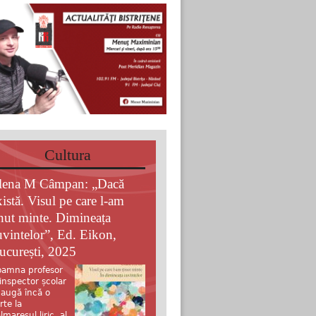
Cultura
lena M Câmpan: „Dacă
xistă. Visul pe care l-am
inut minte. Dimineața
uvintelor”, Ed. Eikon,
ucurești, 2025
amna profesor
 inspector școlar
augă încă o
rte la
lmaresul liric al