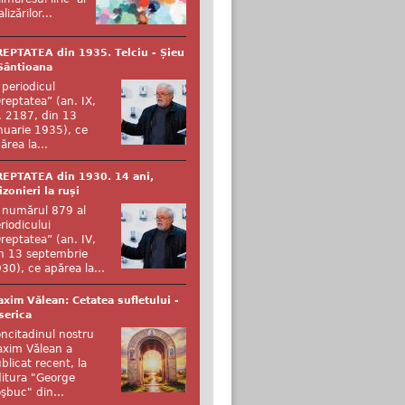
alizărilor...
EPTATEA din 1935. Telciu - Șieu
Sântioana
 periodicul
reptatea” (an. IX,
. 2187, din 13
nuarie 1935), ce
ărea la...
EPTATEA din 1930. 14 ani,
izonieri la ruși
 numărul 879 al
riodicului
reptatea” (an. IV,
n 13 septembrie
30), ce apărea la...
xim Vălean: Cetatea sufletului -
serica
ncitadinul nostru
xim Vălean a
blicat recent, la
itura "George
şbuc" din...