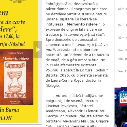
îmbrățișează cu dezinvoltură și
talent domeniul epigramei prin care
Sâm, 
ne dezvăuie virtuțile și viciile naturii
umane. Bijuteria lui literară se
intitulează ,,
Memento ridere
”, o
Sâm, 
expresie de origine latină care se
traduce prin „
amintește-ți să râzi
”.
Sâm, 
Spre deosebire de cunoscutul
„memento mori” (
amintește-ți că vei
muri),
aceasta este o abordare
Vin, 2
optimistă, un îndemn de a te bucura
Vin, 1
de viață, de a găsi umor și bucurie
în ciuda efemerității existenței.
Volumul a apărut la Editura ,,Solon ”
Vin, 1
Bistrița, 2026, cu o prefață semnată
de Laura-Corina Roșca, doctor în
filologie.
Autorul cultivă tradiția unor
epigramiști de seamă, precum
Cincinat Pavelescu, Păstorel
Teodoreanu, Alexandru Clenciu sau
George Topîrceanu, dar stă alături de
bistrițenii Alexandru Misiuga, Grigore
Cotul, Emil Sângeorzan și alții,