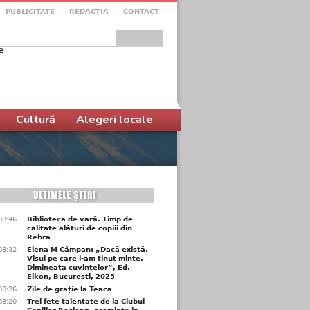
PUBLICITATE
REDACŢIA
CONTACT
e
ular de căutare
Cultură
Alegeri locale
08:46
Biblioteca de vară. Timp de
calitate alături de copiii din
Rebra
08:32
Elena M Câmpan: „Dacă există.
Visul pe care l-am ținut minte.
Dimineața cuvintelor”, Ed.
Eikon, București, 2025
08:26
Zile de grație la Teaca
08:20
Trei fete talentate de la Clubul