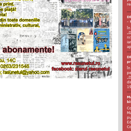
re
DR
– 
În
„D
nr
ia
ap
DR
pr
În
pe
„D
di
19
Ma
bi
Co
Ma
pu
Ed
Co