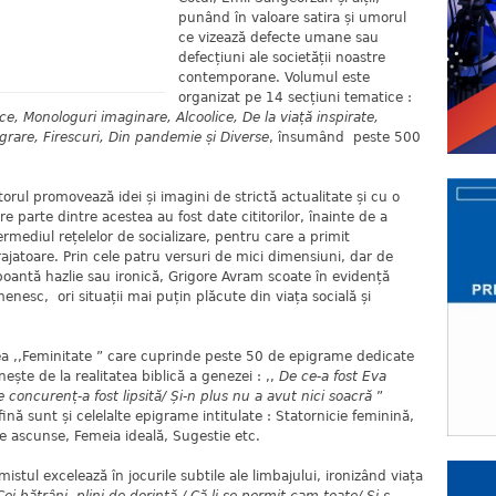
punând în valoare satira și umorul
ce vizează defecte umane sau
defecțiuni ale societății noastre
contemporane. Volumul este
organizat pe 14 secțiuni tematice :
ce, Monologuri imaginare, Alcoolice, De la viață inspirate,
Agrare, Firescuri, Din pandemie și Diverse
, însumând peste 500
l promovează idei și imagini de strictă actualitate și cu o
e parte dintre acestea au fost date cititorilor, înainte de a
ermediul rețelelor de socializare, pentru care a primit
jatoare. Prin cele patru versuri de mici dimensiuni, dar de
poantă hazlie sau ironică, Grigore Avram scoate în evidență
nesc, ori situații mai puțin plăcute din viața socială și
Feminitate ” care cuprinde peste 50 de epigrame dedicate
ște de la realitatea biblică a genezei : ,,
De ce-a fost Eva
De concurenț-a fost lipsită/ Și-n plus nu a avut nici soacră
”
fină sunt și celelalte epigrame intitulate : Statornicie feminină,
e ascunse, Femeia ideală, Sugestie etc.
l excelează în jocurile subtile ale limbajului, ironizând viața