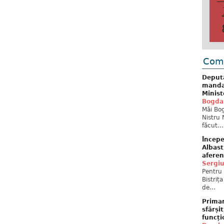
Come
Deput
mandat
Minist
Bogda
Măi Bog
Nistru 
făcut...
Începe
Albast
aferen
Sergi
Pentru 
Bistriț
de...
Primar
sfârși
funcți