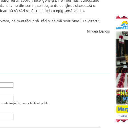
reator fertil, sobru , inteligent și bine informat, cunoscând
ta lui vine din senin, se lipește de conținut și creează o
deamnă să râzi și să treci de la o epigramă la alta.
 că m-ai făcut să râd și să mă simt bine ! Felicitări !
Mircea Daroși
onfidenţial şi nu va fi făcut public.