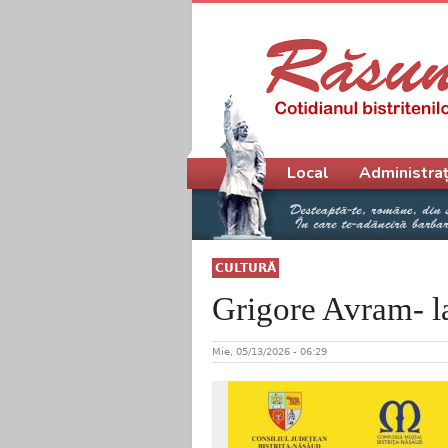
Meniu principal
Local
Administraț
CULTURĂ
Grigore Avram- l
Mie, 05/13/2026 - 06:29