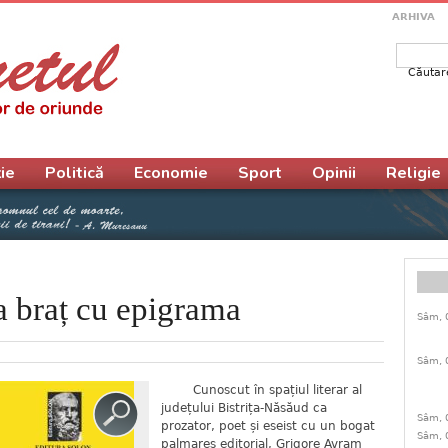
ARHIVA
Căutar
Form
ie
Politică
Economie
Sport
Opinii
Religie
a braț cu epigrama
Sâm, 
Sâm, 
Cunoscut în spațiul literar al
județului Bistrița-Năsăud ca
Sâm, 
prozator, poet și eseist cu un bogat
Sâm, 
palmares editorial, Grigore Avram