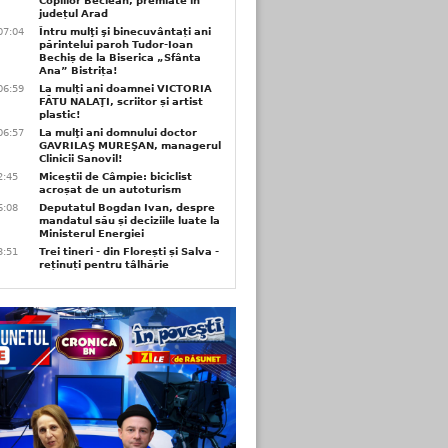
Copiilor Beclean, premiate in
județul Arad
07:04
Întru mulţi şi binecuvântați ani
părintelui paroh Tudor-Ioan
Bechiș de la Biserica „Sfânta
Ana” Bistrița!
06:59
La mulți ani doamnei VICTORIA
FĂTU NALAŢI, scriitor și artist
plastic!
06:57
La mulţi ani domnului doctor
GAVRILAŞ MUREŞAN, managerul
Clinicii Sanovil!
2:45
Miceștii de Câmpie: biciclist
acroșat de un autoturism
6:08
Deputatul Bogdan Ivan, despre
mandatul său și deciziile luate la
Ministerul Energiei
3:51
Trei tineri - din Florești și Salva -
reținuți pentru tâlhărie