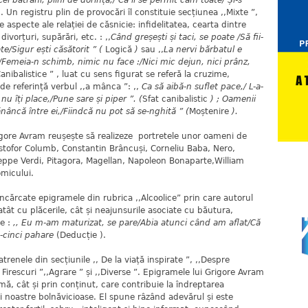
Cei bătrâni, plini de dorință,/ Că li se permit cam toate/ Și-s
. Un registru plin de provocări îl constituie secțiunea ,,Mixte ”,
 aspecte ale relației de căsnicie: infidelitatea, cearta dintre
divorțuri, supărări, etc. : ,,
Când greșești și taci, se poate /Să fii-
ate/Sigur ești căsătorit ” (
Logică
)
sau ,,
La nervi bărbatul e
/Femeia-n schimb, nimic nu face :/Nici mic dejun, nici prânz,
Canibalistice ” , luat cu sens figurat se referă la cruzime,
de referință verbul ,,a mânca ”: ,,
Ca să aibă-n suflet pace,/ L-a-
u îți place,/Pune sare și piper ”. (
Sfat canibalistic
) ; Oamenii
nâncă între ei,/Fiindcă nu pot să se-nghită ” (
Moștenire
).
 Avram reușește să realizeze portretele unor oameni de
Cristofor Columb, Constantin Brâncuși, Corneliu Baba, Nero,
useppe Verdi, Pitagora, Magellan, Napoleon Bonaparte,William
micului.
te epigramele din rubrica ,,Alcoolice” prin care autorul
tât cu plăcerile, cât și neajunsurile asociate cu băutura,
re :
,, Eu m-am maturizat, se pare/Abia atunci când am aflat/Că
-cinci pahare
(Deducție ).
e din secțiunile ,, De la viață inspirate ”, ,,Despre
,, Firescuri ”,,Agrare ” și ,,Diverse ”. Epigramele lui Grigore Avram
rmă, cât și prin conținut, care contribuie la îndreptarea
i noastre bolnăvicioase. El spune râzând adevărul și este