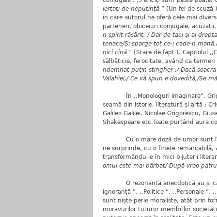
conjugală : ,
,Fericiți sunt peste poate/ 
iertați de neputință
” (Un fel de scuză )
în care autorul ne oferă cele mai diverse
parteneri, obiceiuri conjugale, acuzații, 
n spirit răsărit, / Dar de taci și ai drept
tenace/Și sparge tot ce-i cade-n mână.
nici cină
” (Stare de fapt ). Capitolul ,,
sălbăticie, ferocitate, având ca termen 
ndemnat puțin stingher :/ Dacă soacra n
Valahiei,/ Ce vă spun e dovedită,/Se mă
În ,,Monologuri imaginare”, Grigore
seamă din istorie, literatură și artă : 
Galileo Galilei, Nicolae Grigorescu, Gi
Shakespeare etc.Toate purtând aura co
Cu o mare doză de umor sunt încărca
ne surprinde, cu o finețe remarcabilă, a
transformându-le în mici bijuterii litera
omul este mai bărbat/ După vreo patru
O rezonanță anecdotică au și catrenel
ignoranță ”, ,,Politice ”, ,,Personale ”, 
sunt niște perle moraliste, atât prin fo
moravurilor tuturor membrilor societăți