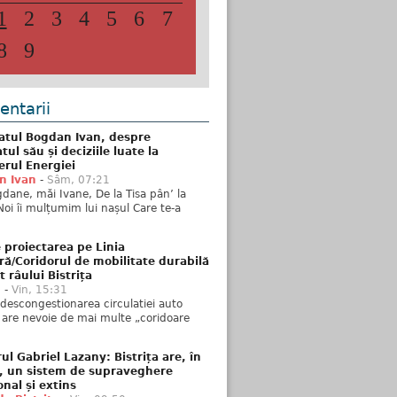
1
2
3
4
5
6
7
8
9
ntarii
atul Bogdan Ivan, despre
ul său și deciziile luate la
erul Energiei
n Ivan
-
Sâm, 07:21
dane, măi Ivane, De la Tisa pân’ la
Noi îi mulțumim lui nașul Care te-a
 proiectarea pe Linia
ră/Coridorul de mobilitate durabilă
t râului Bistrița
u
-
Vin, 15:31
descongestionarea circulatiei auto
a are nevoie de mai multe „coridoare
ul Gabriel Lazany: Bistrița are, în
t, un sistem de supraveghere
onal și extins