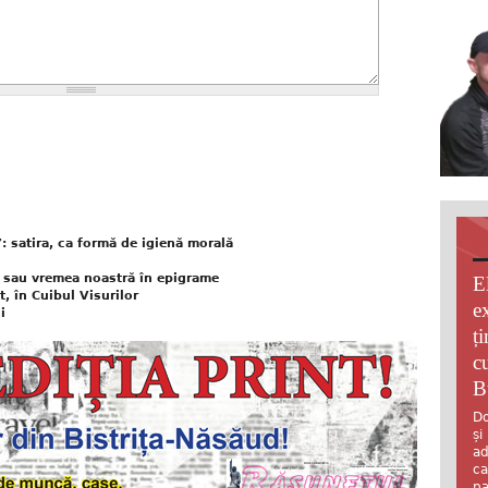
 satira, ca formă de igienă morală
 sau vremea noastră în epigrame
E
, în Cuibul Visurilor
e
i
ț
c
B
Do
și
ad
ca
pa