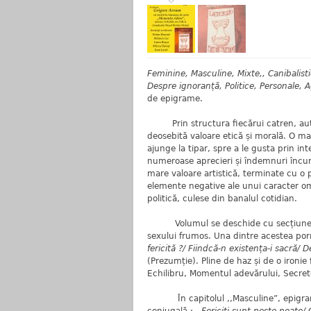
Feminine, Masculine, Mixte,, Canibalisti
Despre ignoranță, Politice, Personale, 
de epigrame.
Prin structura fiecărui catren, autoru
deosebită valoare etică și morală. O mar
ajunge la tipar, spre a le gusta prin int
numeroase aprecieri și îndemnuri încura
mare valoare artistică, terminate cu o 
elemente negative ale unui caracter ome
politică, culese din banalul cotidian.
Volumul se deschide cu secțiunea ,,
sexului frumos. Una dintre acestea porne
fericită ?/ Fiindcă-n existența-i sacră/ 
(Prezumție). Pline de haz și de o ironie 
Echilibru, Momentul adevărului, Secret
În capitolul ,,Masculine”, epigramistu