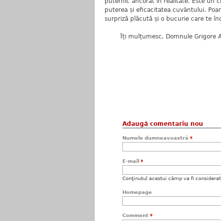
puternic ancorat în realitate. Este un c
puterea și eficacitatea cuvântului. Poan
surpriză plăcută și o bucurie care te în
Îți mulțumesc, Domnule Grigore Avram,
Adaugă comentariu nou
Numele dumneavoastră
*
E-mail
*
Conţinutul acestui câmp va fi considerat c
Homepage
Comment
*