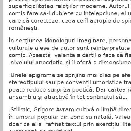
superficialitatea relațiilor moderne. Autorul
comis fără să-l dubleze cu intelepciune, el u
care să corecteze, ceea ce îl apropie de spirit
românești.
În secțiunea Monologuri imaginare, personalit
culturale alese de autor sunt reinterpretate 
comic. Această valență a cărții o face să fi
nivelului anecdotic, și îi oferă o dimensiune
Unele epigrame se sprijină mai ales pe efect
stereotipului sau pe convenții umoristice tr
poate reduce surpriza poetică. Dar cartea
ansamblu și atractivă în tot conținutul său.
Stilistic, Grigore Avram cultivă o limbă direc
în umorul popular din zona sa natală, Valea
doar că el a rafinat textul prin exercițiul lit