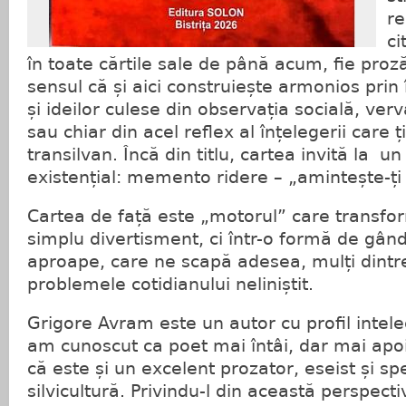
re
ci
în toate cărtile sale de până acum, fie proză
sensul că și aici construiește armonios pri
și ideilor culese din observația socială, ver
sau chiar din acel reflex al înțelegerii care 
transilvan. Încă din titlu, cartea invită la
existențial: memento ridere – „amintește-ți 
Cartea de față este „motorulˮ care transfor
simplu divertisment, ci într-o formă de gând
aproape, care ne scapă adesea, mulți dintre 
problemele cotidianului neliniștit.
Grigore Avram este un autor cu profil intele
am cunoscut ca poet mai întâi, dar mai ap
că este și un excelent prozator, eseist și spe
silvicultură. Privindu-l din această perspect