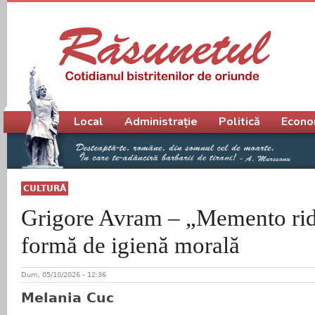
Meniu principal
Local
Administrație
Politică
Econo
CULTURĂ
Grigore Avram – „Memento rider
formă de igienă morală
Dum, 05/10/2026 - 12:36
Melania Cuc