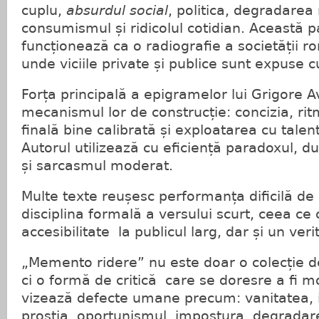
cuplu,
absurdul social
, politica, degradarea
consumismul și ridicolul cotidian. Această 
funcționează ca o radiografie a societății r
unde viciile private și publice sunt expuse cu
Forța principală a epigramelor lui Grigore A
mecanismul lor de construcție: concizia, rit
finală bine calibrată și exploatarea cu talent
Autorul utilizează cu eficiență paradoxul, d
și sarcasmul moderat.
Multe texte reușesc performanța dificilă de
disciplina formală a versului scurt, ceea ce
accesibilitate la publicul larg, dar și un verit
„Memento ridereˮ nu este doar o colecție de
ci o formă de critică care se doresre a fi 
vizează defecte umane precum: vanitatea, ip
prostia, oportunismul, impostura, degradare