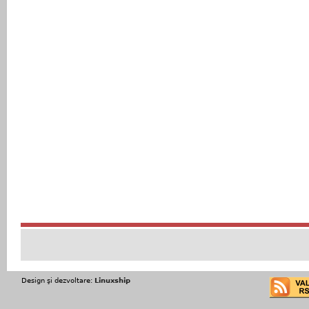
Design şi dezvoltare:
Linuxship