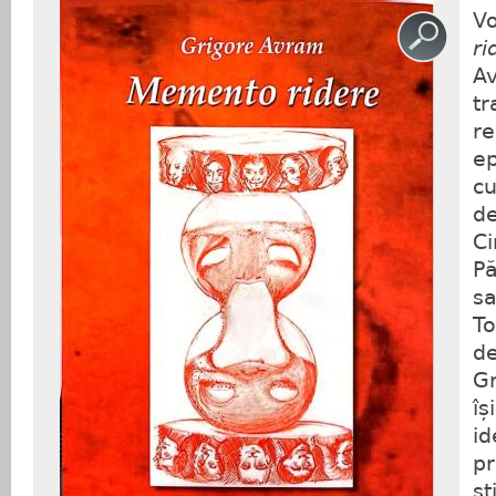
Vo
ri
Av
tr
re
e
cu
d
Ci
Pă
s
To
de
Gr
îș
id
pr
st