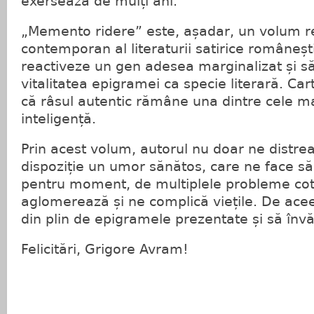
exersează de mulți ani.
„Memento ridereˮ este, așadar, un volum re
contemporan al literaturii satirice româneșt
reactiveze un gen adesea marginalizat și 
vitalitatea epigramei ca specie literară. Ca
că râsul autentic rămâne una dintre cele m
inteligență.
Prin acest volum, autorul nu doar ne distrea
dispoziție un umor sănătos, care ne face să
pentru moment, de multiplele probleme cot
aglomerează și ne complică viețile. De ace
din plin de epigramele prezentate și să înv
Felicitări, Grigore Avram!