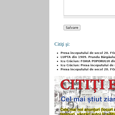
Citiţi şi:
Presa începutului de secol 20. F
LUPTA din 1909. Prundu Bârgăului
Icu Crăciun: FOAIA POPORULUI di
Icu Crăciun: Presa începutului de
Presa începutului de secol 20. F