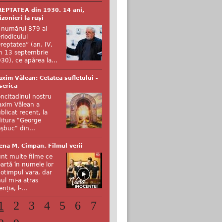
EPTATEA din 1930. 14 ani,
izonieri la ruși
 numărul 879 al
riodicului
reptatea” (an. IV,
n 13 septembrie
30), ce apărea la...
xim Vălean: Cetatea sufletului -
serica
ncitadinul nostru
xim Vălean a
blicat recent, la
itura "George
şbuc" din...
ena M. Cîmpan. Filmul verii
nt multe filme ce
artă în numele lor
otimpul vara, dar
ul mi-a atras
enția, l-...
1
2
3
4
5
6
7