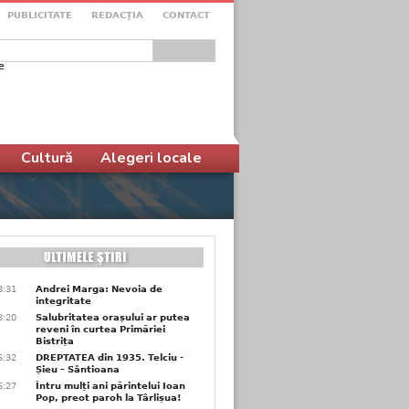
PUBLICITATE
REDACŢIA
CONTACT
e
ular de căutare
Cultură
Alegeri locale
8:31
Andrei Marga: Nevoia de
integritate
8:20
Salubritatea orașului ar putea
reveni în curtea Primăriei
Bistrița
6:32
DREPTATEA din 1935. Telciu -
Șieu – Sântioana
6:27
Întru mulți ani părintelui Ioan
Pop, preot paroh la Târlișua!