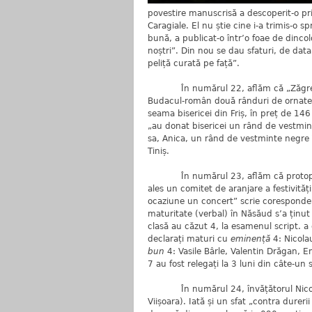
povestire manuscrisă a descoperit-o prin
Caragiale. El nu știe cine i-a trimis-o 
bună, a publicat-o într’o foae de dincol
noștri”. Din nou se dau sfaturi, de da
peliță curată pe față”.
În numărul 22, aflăm că „Zăgrean și 
Budacul-român două rânduri de ornate 
seama bisericei din Friș, în preț de 146 
„au donat bisericei un rând de vestminte
sa, Anica, un rând de vestminte negre 
Tiniș.
În numărul 23, aflăm că protopopul Ș
ales un comitet de aranjare a festivităț
ocaziune un concert” scrie coresponde
maturitate (verbal) în Năsăud s’a ținut 
clasă au căzut 4, la esamenul script. a 
declarați maturi cu
eminență
4: Nicola
bun
4: Vasile Bârle, Valentin Drăgan, E
7 au fost relegați la 3 luni din câte-un 
În numărul 24, învățătorul Nicolae P
Viișoara). Iată și un sfat „contra durer