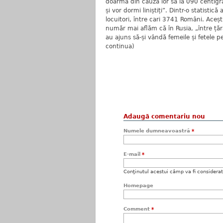
doarmă din cauza lor să ia 090 centigr
și vor dormi liniștiți”. Dintr-o statisti
locuitori, între cari 3741 Români. Aceș
număr mai aflăm că în Rusia, „între ță
au ajuns să-și vândă femeile și fetele p
continua)
Icu C
Adaugă comentariu nou
Numele dumneavoastră
*
E-mail
*
Conţinutul acestui câmp va fi considerat c
Homepage
Comment
*