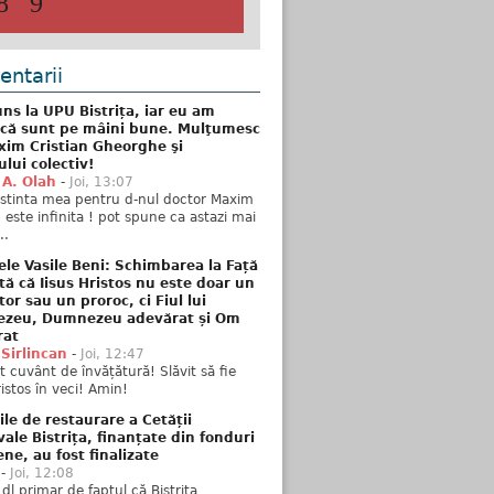
8
9
ntarii
ns la UPU Bistrița, iar eu am
 că sunt pe mâini bune. Mulţumesc
xim Cristian Gheorghe şi
ului colectiv!
 A. Olah
-
Joi, 13:07
stinta mea pentru d-nul doctor Maxim
n este infinita ! pot spune ca astazi mai
..
ele Vasile Beni: Schimbarea la Față
tă că Iisus Hristos nu este doar un
tor sau un proroc, ci Fiul lui
zeu, Dumnezeu adevărat și Om
rat
 Sirlincan
-
Joi, 12:47
 cuvânt de învățătură! Slăvit să fie
ristos în veci! Amin!
ile de restaurare a Cetății
ale Bistrița, finanțate din fonduri
ne, au fost finalizate
-
Joi, 12:08
 dl primar de faptul că Bistrița