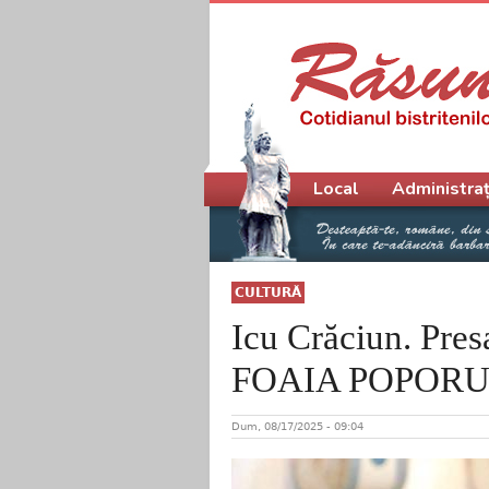
Meniu principal
Local
Administraț
CULTURĂ
Icu Crăciun. Pres
FOAIA POPORULU
Dum, 08/17/2025 - 09:04