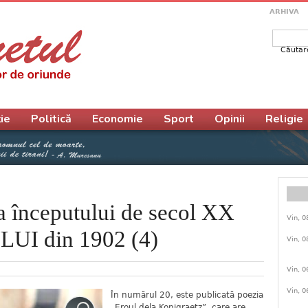
ARHIVA
Căutar
Form
ie
Politică
Economie
Sport
Opinii
Religie
a începutului de secol XX
Vin, 0
I din 1902 (4)
Vin, 0
Vin, 0
Vin, 0
În numărul 20, este publicată poezia
„Eroul dela Konigraetz”, care are