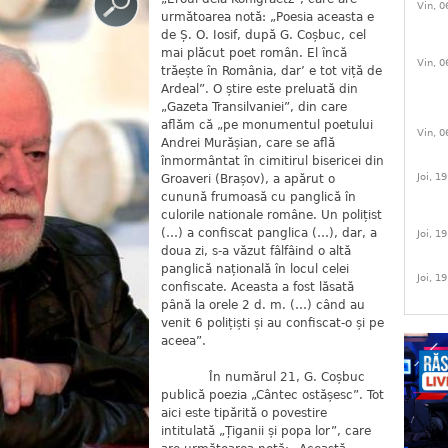
Vin, 0
următoarea notă: „Poesia aceasta e
de Ș. O. Iosif, după G. Coșbuc, cel
mai plăcut poet român. El încă
Vin, 0
trăește în România, dar’ e tot viță de
Ardeal”. O știre este preluată din
„Gazeta Transilvaniei”, din care
aflăm că „pe monumentul poetului
Vin, 0
Andrei Murășian, care se află
înmormântat în cimitirul bisericei din
Joi, 1
Groaveri (Brașov), a apărut o
cunună frumoasă cu panglică în
culorile nationale române. Un polițist
(…) a confiscat panglica (…), dar, a
Joi, 1
doua zi, s-a văzut fâlfâind o altă
panglică națională în locul celei
Joi, 1
confiscate. Aceasta a fost lăsată
până la orele 2 d. m. (…) când au
venit 6 polițiști și au confiscat-o și pe
aceea”.
În numărul 21, G. Coșbuc
publică poezia „Cântec ostășesc”. Tot
aici este tipărită o povestire
intitulată „Țiganii și popa lor”, care