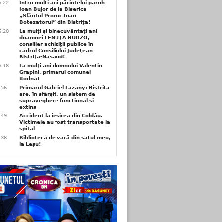
6:22
Întru mulți ani părintelui paroh
Ioan Bujor de la Biserica
„Sfântul Proroc Ioan
Botezătorul” din Bistrița!
6:20
La mulţi și binecuvântați ani
doamnei LENUŢA BURZO,
consilier achiziţii publice în
cadrul Consiliului Judeţean
Bistriţa-Năsăud!
6:18
La mulţi ani domnului Valentin
Grapini, primarul comunei
Rodna!
9:56
Primarul Gabriel Lazany: Bistrița
are, în sfârșit, un sistem de
supraveghere funcțional și
extins
9:49
Accident la ieșirea din Coldău.
Victimele au fost transportate la
spital
9:38
Biblioteca de vară din satul meu,
la Leșu!