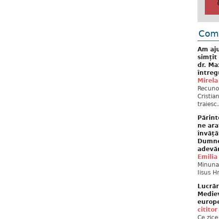
Come
Am aju
simțit
dr. Ma
întreg
Mirela
Recuno
Cristia
traiesc.
Părint
ne ara
învăță
Dumne
adevă
Emilia
Minunat
Iisus H
Lucrăr
Mediev
europe
cititor
Ce zice