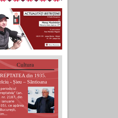
Cultura
REPTATEA din 1935.
elciu - Șieu – Sântioana
 periodicul
reptatea” (an.
, nr. 2187, din
 ianuarie
35), ce apărea
 București,
tim...