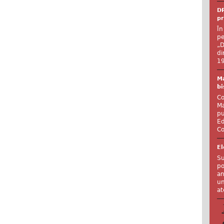
DR
pr
În
pe
„D
di
19
Ma
bi
Co
Ma
pu
Ed
Co
El
Su
po
an
un
at