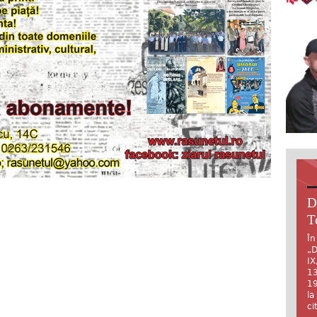
D
T
În
„D
IX
13
19
la
ci