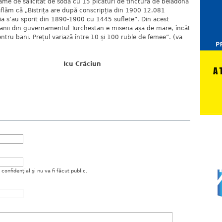
ame de salicitat de sodă cu 15 picături de tinctură de beladonă
că aflăm că „Bistrița are după conscripția din 1900 12.081
tia s’au sporit din 1890-1900 cu 1445 suflete”. Din acest
ranii din guvernamentul Turchestan e miseria așa de mare, încât
entru bani. Prețul variază între 10 și 100 ruble de femee”. (va
răciun
onfidenţial şi nu va fi făcut public.