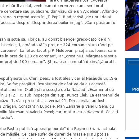
are următoarea notă: „Această
tre hârtii ale lui, vechi cam de vreo zece ani, scriitorul
spre cercetare sau publicare, dar văzu că e un Ardelean. Aflând-o
o și noi o reproducem în „F. Pop”, fiind scrisă „de unul de-ai
ta aceasta despre „Desprinderea boilor în jug”, „Cum păstrăm o
soția sa, Florica, au donat bisericei greco-catolice din
bisericești, amândouă în preț de 324 coroane și un rând pe
coroane”. La fel au făcut și P. Moldovan și soția sa, Ioana, care
 în preț de 120 de coronae”, iar „creștinii I. Mărginea și soția
în preț de 100 coroane”. Știrea este semnată de învățătorul I.
ieuțului, Chiril Deac, a fost ales vicar al Năsăudului. „S-a
ilor. Se fac pregătiri. Reuniunea de cânt va da cu această
ntul anonim. O altă știre sosește de la Năsăud: „Esamenul de
în 1 și 2 l. c. sub inspecția dir. sup. Kuncz Elek. La esamenul de
căzut 1, s’au presentat la verbal 21. Din aceștia, au fost
u Drăgan, Constantin Lupoaie, Man Zaharie și Valeriu Seni; cu
miliu Mureșan și Valeriu Pocol; ear’ maturi cu
suficient
6. Ceilalți
studiu”.
aștiu publică „poesii poporale” din Beșineu (n. n. actuala
ii de măsăle: Cei care sufer de dureri de măsăle și nu pot să