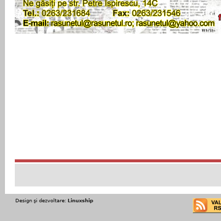
Design şi dezvoltare:
Linuxship