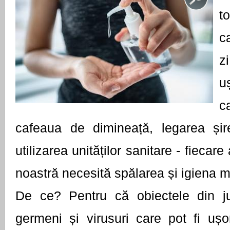
t
c
z
u
c
cafeaua de dimineață, legarea șire
utilizarea unităților sanitare - fiecare 
noastră necesită spălarea și igiena mâ
De ce? Pentru că obiectele din jur 
germeni și virusuri care pot fi ușor 