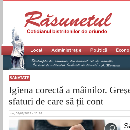
Meniu principal
Local
Administrație
Politică
Econo
SĂNĂTATE
Igiena corectă a mâinilor. Greșel
sfaturi de care să ții cont
Lun, 08/08/2022 - 11:26
S