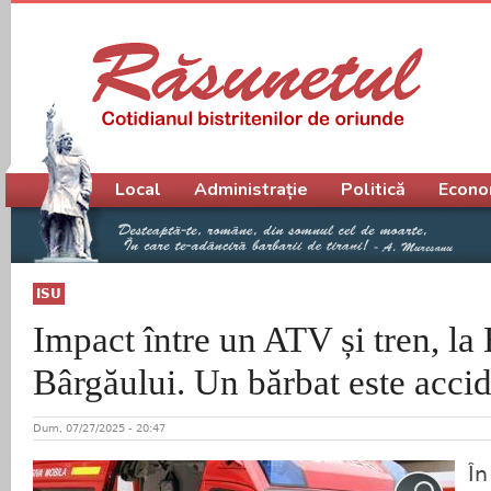
Meniu principal
Local
Administrație
Politică
Econo
ISU
Impact între un ATV și tren, la 
Bârgăului. Un bărbat este accid
Dum, 07/27/2025 - 20:47
În