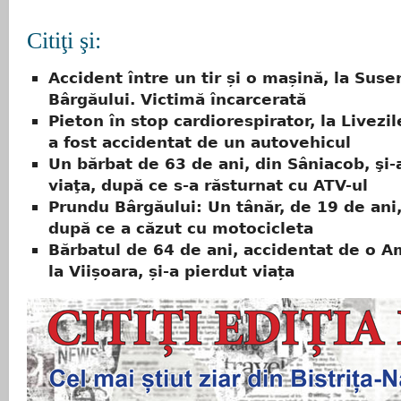
Citiţi şi:
Accident între un tir și o mașină, la Susen
Bârgăului. Victimă încarcerată
Pieton în stop cardiorespirator, la Livezi
a fost accidentat de un autovehicul
Un bărbat de 63 de ani, din Sâniacob, şi-
viaţa, după ce s-a răsturnat cu ATV-ul
Prundu Bârgăului: Un tânăr, de 19 de ani,
după ce a căzut cu motocicleta
Bărbatul de 64 de ani, accidentat de o 
la Viișoara, și-a pierdut viața