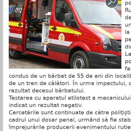
po
Ru
d
un
la
p
di
La
po
fa
condus de un bărbat de 55 de ani din localit
de un tren de călători. În urma impactului, d
rezultat decesul bărbatului.
Testarea cu aparatul etilotest a mecaniculu
indicat un rezultat negativ.
Cercetările sunt continuate de către polițiștii
cadrul unui dosar penal, urmând să fie stabi
împrejurările producerii evenimentului rutie