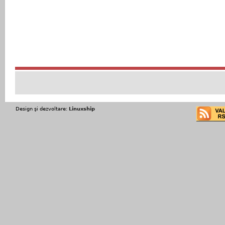
Design şi dezvoltare:
Linuxship