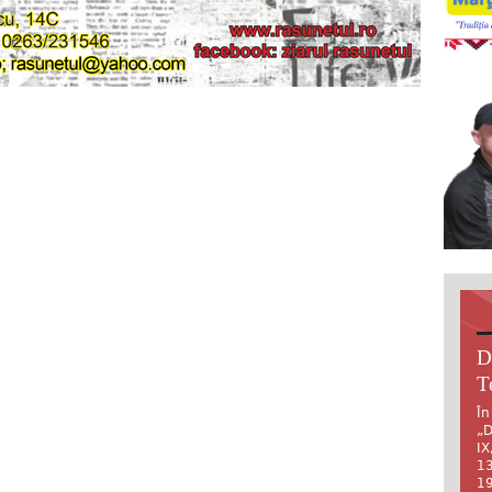
D
T
În
„D
IX
13
19