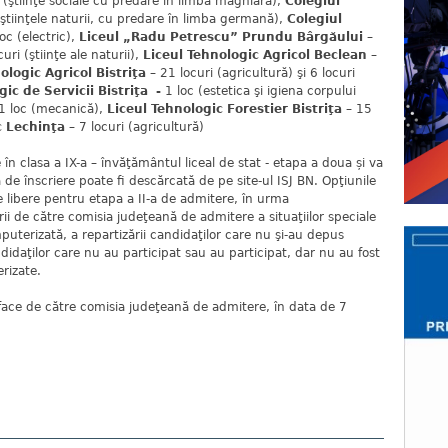
 (ştiinţe sociale cu predare în limba maghiară),
Colegiul
(ştiinţele naturii, cu predare în limba germană),
Colegiul
oc (electric),
Liceul „Radu Petrescu” Prundu Bârgăului
–
ri (ştiinţe ale naturii),
Liceul Tehnologic Agricol Beclean
–
ologic Agricol Bistriţa
– 21 locuri (agricultură) şi 6 locuri
ic de Servicii Bistriţa -
1 loc (estetica şi igiena corpului
 1 loc (mecanică),
Liceul Tehnologic Forestier Bistriţa
– 15
c Lechinţa
– 7 locuri (agricultură)
 în clasa a IX-a – învăţământul liceal de stat - etapa a doua și va
işa de înscriere poate fi descărcată de pe site-ul ISJ BN. Opţiunile
e libere pentru etapa a II-a de admitere, în urma
lvării de către comisia judeţeană de admitere a situaţiilor speciale
terizată, a repartizării candidaţilor care nu şi-au depus
didaţilor care nu au participat sau au participat, dar nu au fost
erizate.
a face de către comisia judeţeană de admitere, în data de 7