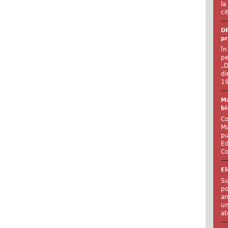
la
ci
DR
pr
În
pe
„D
di
19
Ma
bi
Co
Ma
pu
Ed
Co
El
Su
po
an
un
at