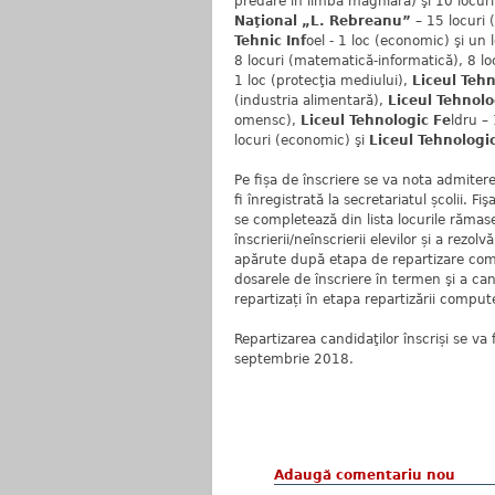
predare în limba maghiară) şi 10 locuri
Naţional „L. Rebreanu”
– 15 locuri 
Tehnic Inf
oel - 1 loc (economic) şi un l
8 locuri (matematică-informatică), 8 locu
1 loc (protecţia mediului),
Liceul Tehn
(industria alimentară),
Liceul Tehnolog
omensc),
Liceul Tehnologic Fe
ldru –
locuri (economic) şi
Liceul Tehnologi
Pe fișa de înscriere se va nota admitere
fi înregistrată la secretariatul școlii. F
se completează din lista locurile rămas
înscrierii/neînscrierii elevilor și a rezo
apărute după etapa de repartizare compu
dosarele de înscriere în termen şi a can
repartizați în etapa repartizării comput
Repartizarea candidaţilor înscriși se v
septembrie 2018.
Adaugă comentariu nou