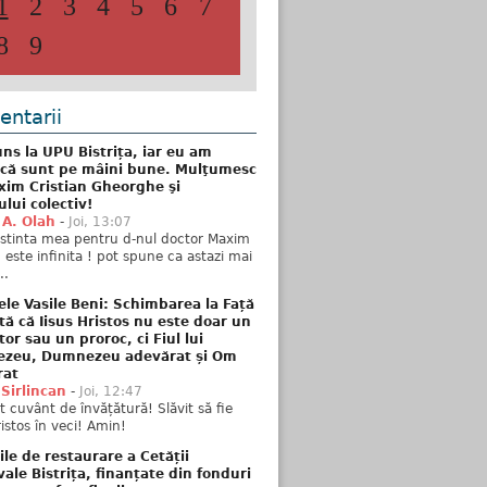
1
2
3
4
5
6
7
8
9
ntarii
ns la UPU Bistrița, iar eu am
 că sunt pe mâini bune. Mulţumesc
xim Cristian Gheorghe şi
ului colectiv!
 A. Olah
-
Joi, 13:07
stinta mea pentru d-nul doctor Maxim
n este infinita ! pot spune ca astazi mai
..
ele Vasile Beni: Schimbarea la Față
tă că Iisus Hristos nu este doar un
tor sau un proroc, ci Fiul lui
zeu, Dumnezeu adevărat și Om
rat
 Sirlincan
-
Joi, 12:47
 cuvânt de învățătură! Slăvit să fie
ristos în veci! Amin!
ile de restaurare a Cetății
ale Bistrița, finanțate din fonduri