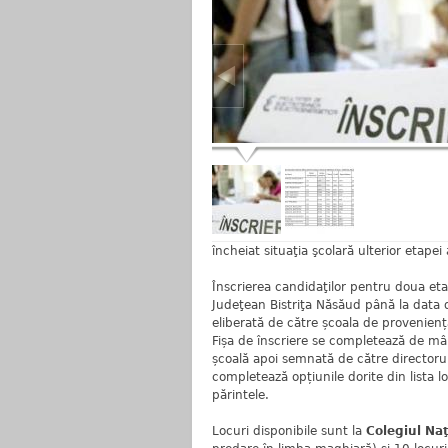
încheiat situaţia şcolară ulterior etapei
Înscrierea candidaţilor pentru doua eta
Judeţean Bistriţa Năsăud până la data 
eliberată de către școala de provenienț
Fișa de înscriere se completează de mân
școală apoi semnată de către directorul
completează opțiunile dorite din lista l
părintele.
Locuri disponibile sunt la
Colegiul Na