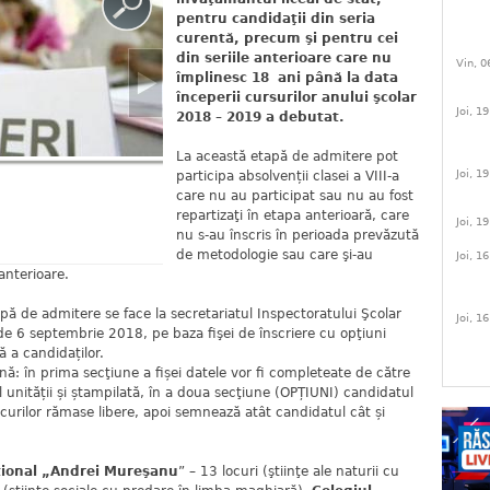
pentru candidaţii din seria
curentă, precum şi pentru cei
din seriile anterioare care nu
Vin, 0
împlinesc 18 ani până la data
începerii cursurilor anului şcolar
Joi, 1
2018 – 2019 a debutat.
La această etapă de admitere pot
Joi, 1
participa absolvenții clasei a VIII-a
care nu au participat sau nu au fost
repartizaţi în etapa anterioară, care
Joi, 1
nu s-au înscris în perioada prevăzută
de metodologie sau care şi-au
Joi, 1
 anterioare.
pă de admitere se face la secretariatul Inspectoratului Şcolar
Joi, 1
de 6 septembrie 2018, pe baza fişei de înscriere cu opţiuni
ă a candidaților.
ă: în prima secţiune a fișei datele vor fi completeate de către
 unității și ștampilată, în a doua secţiune (OPȚIUNI) candidatul
ocurilor rămase libere, apoi semnează atât candidatul cât și
ţional „Andrei Mureşanu
” – 13 locuri (ştiinţe ale naturii cu