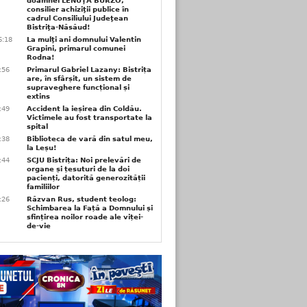
doamnei LENUŢA BURZO,
consilier achiziţii publice în
cadrul Consiliului Judeţean
Bistriţa-Năsăud!
6:18
La mulţi ani domnului Valentin
Grapini, primarul comunei
Rodna!
9:56
Primarul Gabriel Lazany: Bistrița
are, în sfârșit, un sistem de
supraveghere funcțional și
extins
9:49
Accident la ieșirea din Coldău.
Victimele au fost transportate la
spital
9:38
Biblioteca de vară din satul meu,
la Leșu!
6:44
SCJU Bistrița: Noi prelevări de
organe și țesuturi de la doi
pacienți, datorită generozității
familiilor
6:26
Răzvan Rus, student teolog:
Schimbarea la Față a Domnului și
sfințirea noilor roade ale viței-
de-vie