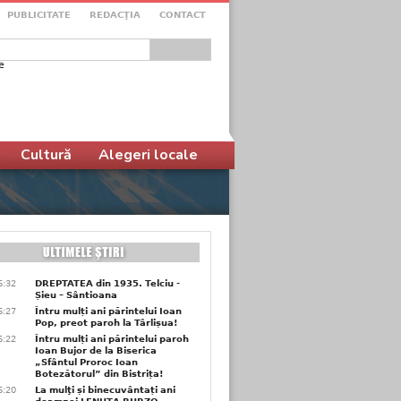
PUBLICITATE
REDACŢIA
CONTACT
e
ular de căutare
Cultură
Alegeri locale
6:32
DREPTATEA din 1935. Telciu -
Șieu – Sântioana
6:27
Întru mulți ani părintelui Ioan
Pop, preot paroh la Târlișua!
6:22
Întru mulți ani părintelui paroh
Ioan Bujor de la Biserica
„Sfântul Proroc Ioan
Botezătorul” din Bistrița!
6:20
La mulţi și binecuvântați ani