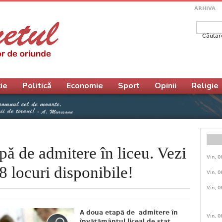
ARHIVA
Căutar
Form
ie
Politică
Economie
Sport
Opinii
Religie
pă de admitere în liceu. Vezi
Vin, 0
8 locuri disponibile!
Vin, 0
Vin, 0
A doua etapă de admitere în
Vin, 0
învăţământul liceal de stat,