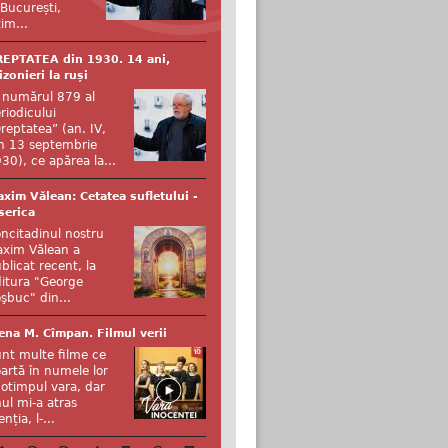
 București,
tim...
EPTATEA din 1930. 14 ani,
izonieri la ruși
 numărul 879 al
riodicului
reptatea” (an. IV,
n 13 septembrie
30), ce apărea la...
xim Vălean: Cetatea sufletului -
serica
ncitadinul nostru
xim Vălean a
blicat recent, la
itura "George
şbuc" din...
ena M. Cîmpan. Filmul verii
nt multe filme ce
artă în numele lor
otimpul vara, dar
ul mi-a atras
enția, l-...