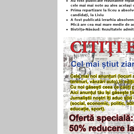
Au fost publicate rezultatele repar
cele mai mai note au ales acelaşi 
Prima repartizare la liceu a absolv
candidaţi, la Liviu
A fost publicată ierarhia absolvenț
Mică are cea mai mare medie de ad
Bistrița-Năsăud: Rezultatele admite