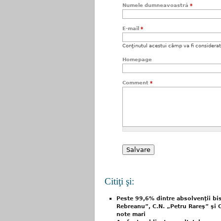
Numele dumneavoastră
*
E-mail
*
Conţinutul acestui câmp va fi considerat c
Homepage
Comment
*
Citiţi şi:
Peste 99,6% dintre absolvenţii bist
Rebreanu”, C.N. „Petru Rareş” şi 
note mari