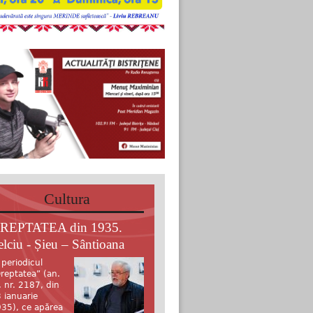
Cultura
REPTATEA din 1935.
elciu - Șieu – Sântioana
 periodicul
reptatea” (an.
, nr. 2187, din
 ianuarie
35), ce apărea