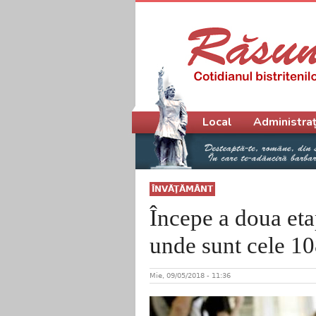
Meniu principal
Local
Administraț
ÎNVĂŢĂMÂNT
Începe a doua eta
unde sunt cele 10
Mie, 09/05/2018 - 11:36