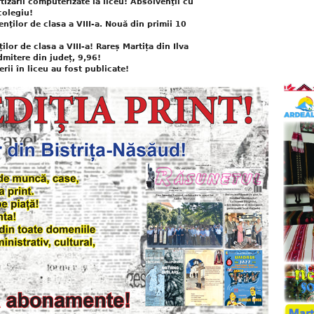
tizării computerizate la liceu! Absolvenţii cu
colegiu!
enţilor de clasa a VIII-a. Nouă din primii 10
ilor de clasa a VIII-a! Rareș Martița din Ilva
mitere din județ, 9,96!
rii în liceu au fost publicate!