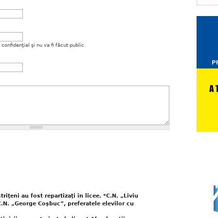
onfidenţial şi nu va fi făcut public.
riţeni au fost repartizaţi în licee. *C.N. „Liviu
C.N. „George Coşbuc”, preferatele elevilor cu