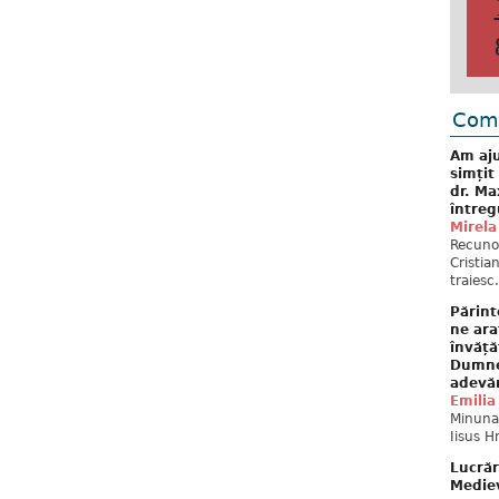
Come
Am aju
simțit
dr. Ma
întreg
Mirela
Recuno
Cristia
traiesc.
Părint
ne ara
învăță
Dumne
adevă
Emilia
Minunat
Iisus H
Lucrăr
Mediev