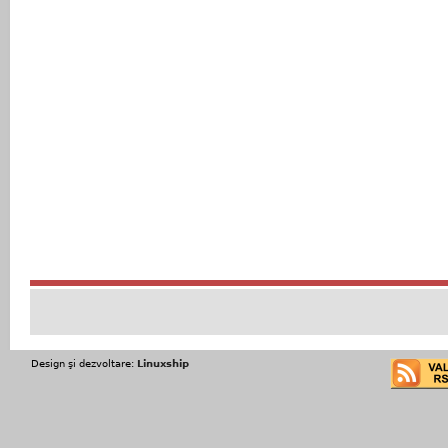
Design şi dezvoltare:
Linuxship