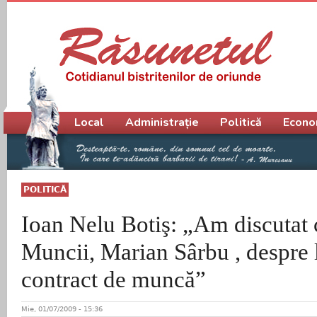
Meniu principal
Local
Administrație
Politică
Econo
POLITICĂ
Ioan Nelu Botiş: „Am discutat 
Muncii, Marian Sârbu , despre 
contract de muncă”
Mie, 01/07/2009 - 15:36