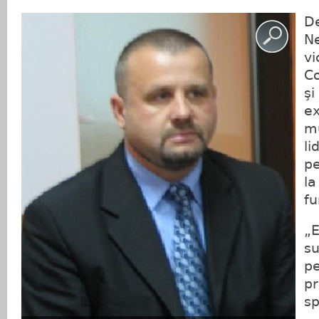
De
Ne
vi
Co
şi
ex
mu
li
pe
la
fu
„E
su
pe
pr
sp