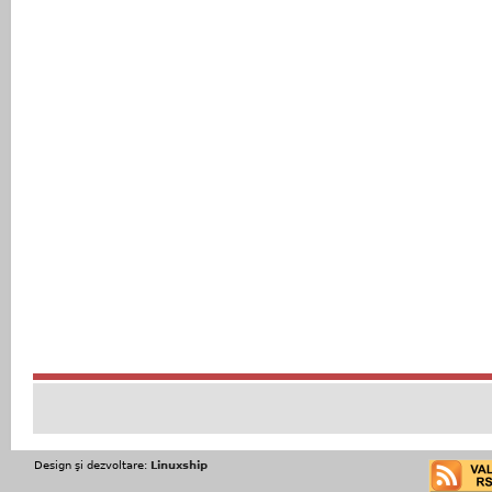
Design şi dezvoltare:
Linuxship