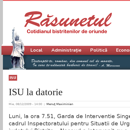
Meniu principal
Local
Administrație
Politică
Econo
ISU
ISU la datorie
Mie, 08/12/2009 - 14:00
Menuţ Maximinian
Luni, la ora 7.51, Garda de Interventie Sin
cadrul Inspectoratului pentru Situatii de Urg