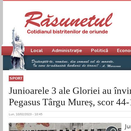
Meniu principal
Local
Administrație
Politică
Econo
SPORT
Junioarele 3 ale Gloriei au înv
Pegasus Târgu Mureș, scor 44-
Lun, 10/02/2023 - 10:45
Ju