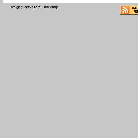
Design şi dezvoltare:
Linuxship