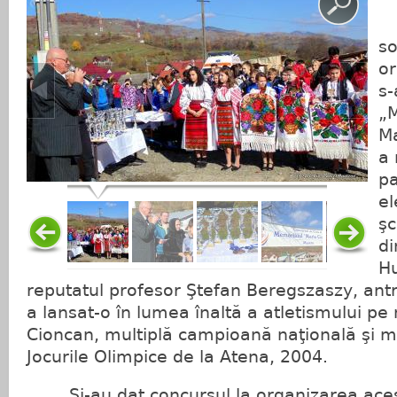
L
so
or
s-
„M
Ma
a 
pa
el
şc
di
H
reputatul profesor Ştefan Beregszaszy, antr
a lansat-o în lumea înaltă a atletismului p
Cioncan, multiplă campioană naţională şi m
Jocurile Olimpice de la Atena, 2004.
Şi-au dat concursul la organizarea aces