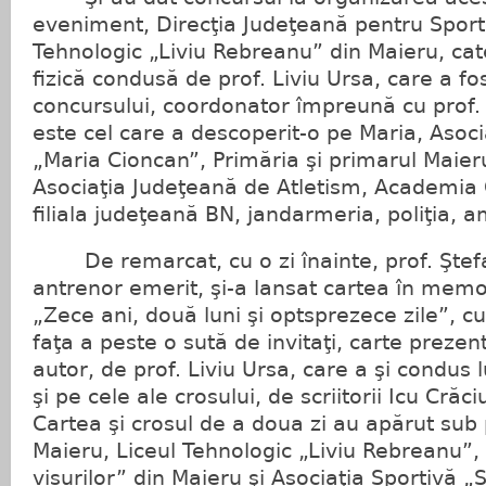
eveniment, Direcţia Judeţeană pentru Sport 
Tehnologic „Liviu Rebreanu” din Maieru, ca
fizică condusă de prof. Liviu Ursa, care a fos
concursului, coordonator împreună cu prof. 
este cel care a descoperit-o pe Maria, Asoci
„Maria Cioncan”, Primăria şi primarul Maieru
Asociaţia Judeţeană de Atletism, Academia
filiala judeţeană BN, jandarmeria, poliţia, 
De remarcat, cu o zi înainte, prof. Ştef
antrenor emerit, şi-a lansat cartea în memo
„Zece ani, două luni şi optsprezece zile”, c
faţa a peste o sută de invitaţi, carte prezen
autor, de prof. Liviu Ursa, care a şi condus l
şi pe cele ale crosului, de scriitorii Icu Cră
Cartea şi crosul de a doua zi au apărut sub 
Maieru, Liceul Tehnologic „Liviu Rebreanu”,
visurilor” din Maieru şi Asociaţia Sportivă „