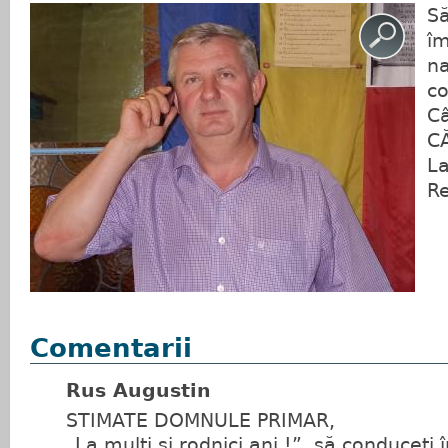
Să
îm
na
co
C
C
La
Re
Comentarii
Rus Augustin
STIMATE DOMNULE PRIMAR,
„La mulți și rodnici ani !”, să conduceți 