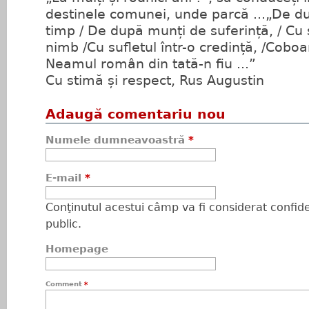
destinele comunei, unde parcă ...„De d
timp / De după munți de suferință, / Cu 
nimb /Cu sufletul într-o credință, /Coboar
Neamul român din tată-n fiu ...”
Cu stimă și respect, Rus Augustin
Adaugă comentariu nou
Numele dumneavoastră
*
E-mail
*
Conţinutul acestui câmp va fi considerat confiden
public.
Homepage
Comment
*