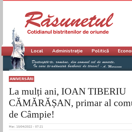
Meniu principal
Local
Administrație
Politică
Econo
ANIVERSĂRI
La mulți ani, IOAN TIBERIU
CĂMĂRĂȘAN, primar al comun
de Câmpie!
Mar, 10/04/2022 - 07:21