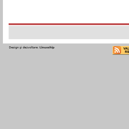
Design şi dezvoltare:
Linuxship