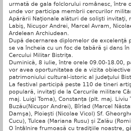
urmată de gala folclorului românesc, între 
unde vor participa membrii cercurilor milita
Apărării Naţionale alături de solişti invitaţi
Labiş, Nicuşor Andrei, Marcel Avram, Nicolae
Ardelean Archiudean.
După decernarea diplomelor de excelenţă pa
se va încheia cu un foc de tabără şi dans în
Cercului Militar Bistriţa.
Duminică, 8 iulie, între orele 09.00-18.00, par
vor avea oportunitatea de a vizita obiectiv
patrimoniului cultural-istoric al judeţului Bi
La festival participă peste 110 de tineri artiş
populară, invitaţi de la Cercurile militare C
maj. Luigi Toma), Constanța (plt. maj. Liviu
Buzău(Nicuşor Andrei), Bîrlad (Marcel Năst
Damşa), Ploiești (Nicolae Vicol) Sf. Gheorgh
Cucu), Tulcea (Mariana Rusu) și Zalău (Rom
O întâlnire frumoasă cu tradiţiile noastre, 