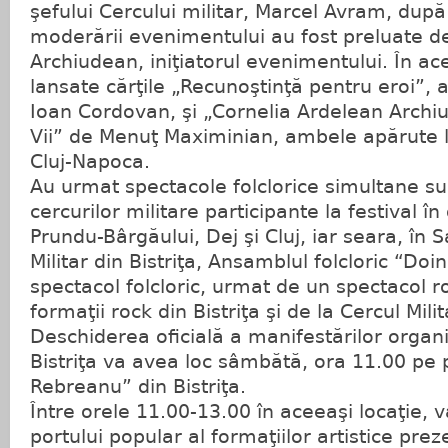
şefului Cercului militar, Marcel Avram, după
moderării evenimentului au fost preluate de 
Archiudean, iniţiatorul evenimentului. În ac
lansate cărţile „Recunoştinţă pentru eroi”, a
Ioan Cordovan, şi „Cornelia Ardelean Archi
Vii” de Menuţ Maximinian, ambele apărute l
Cluj-Napoca.
Au urmat spectacole folclorice simultane su
cercurilor militare participante la festival în
Prundu-Bârgăului, Dej şi Cluj, iar seara, în 
Militar din Bistriţa, Ansamblul folcloric “Doi
spectacol folcloric, urmat de un spectacol r
formaţii rock din Bistriţa şi de la Cercul Mili
Deschiderea oficială a manifestărilor organi
Bistriţa va avea loc sâmbătă, ora 11.00 pe p
Rebreanu” din Bistriţa.
Între orele 11.00-13.00 în aceeaşi locaţie, 
portului popular al formaţiilor artistice preze