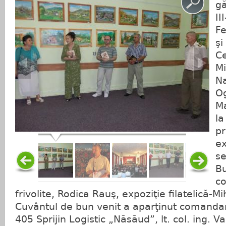
gă
II
Fe
şi
Ce
Mi
Na
Og
Ma
la
pr
ex
s
Bu
co
frivolite, Rodica Rauş, expoziţie filatelică-M
Cuvântul de bun venit a aparţinut comandan
405 Sprijin Logistic „Năsăud”, lt. col. ing. Va