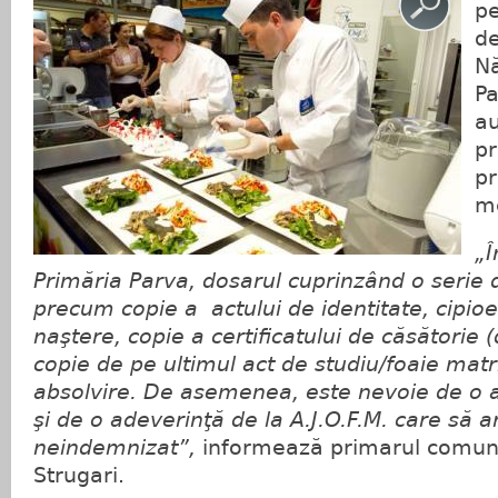
pe
de
Nă
Pa
au
p
pr
m
„Î
Primăria Parva, dosarul cuprinzând o serie
precum copie a actului de identitate, cipioe 
naştere, copie a certificatului de căsătorie 
copie de pe ultimul act de studiu/foaie mat
absolvire. De asemenea, este nevoie de o 
şi de o adeverinţă de la A.J.O.F.M. care să 
neindemnizat”,
informează primarul comune
Strugari.