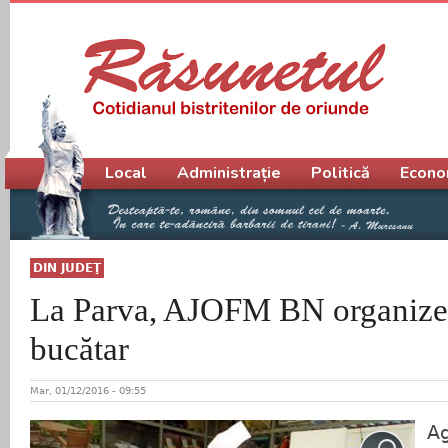
Meniu principal
Local
Administrație
Politică
Econo
DIN JUDEŢ
La Parva, AJOFM BN organizea
bucătar
Mar, 01/12/2016 - 09:55
Ag