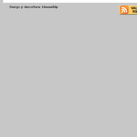
Design şi dezvoltare:
Linuxship