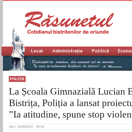
Meniu principal
Local
Administrație
Politică
Econo
POLIŢIE
La Școala Gimnazială Lucian B
Bistrița, Poliția a lansat proiec
”Ia atitudine, spune stop violen
Sâm, 10/08/2022 - 09:36