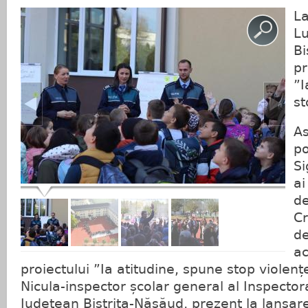
La
Lu
Bi
pr
”I
st
As
po
Si
ai
de
Cr
de
ac
proiectului ”Ia atitudine, spune stop violenț
Nicula-inspector școlar general al Inspector
Județean Bistrița-Năsăud, prezent la lansare