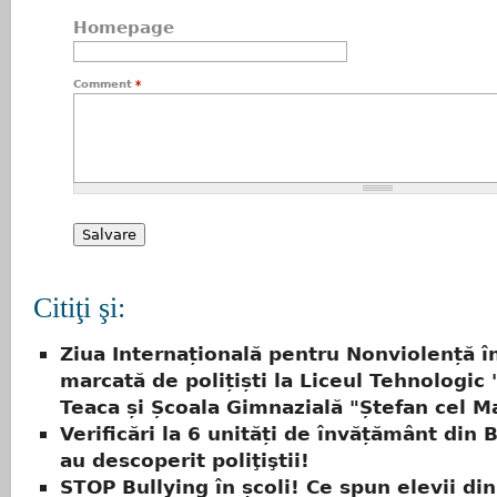
Homepage
Comment
*
Citiţi şi:
Ziua Internațională pentru Nonviolență î
marcată de polițiști la Liceul Tehnologic 
Teaca și Școala Gimnazială "Ștefan cel M
Verificări la 6 unități de învățământ din B
au descoperit poliţiştii!
STOP Bullying în școli! Ce spun elevii din 