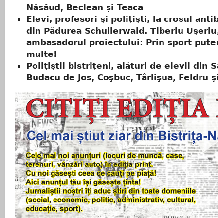
Năsăud, Beclean și Teaca
Elevi, profesori şi poliţişti, la crosul anti
din Pădurea Schullerwald. Tiberiu Uşeriu
ambasadorul proiectului: Prin sport put
multe!
Poliţiştii bistriţeni, alături de elevii din S
Budacu de Jos, Coşbuc, Târlişua, Feldru ş