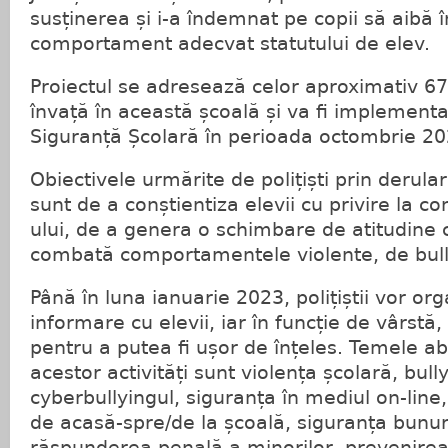
susținerea și i-a îndemnat pe copii să aibă
comportament adecvat statutului de elev.
Proiectul se adresează celor aproximativ 67
învață în această școală și va fi implementat 
Siguranță Școlară în perioada octombrie 20
Obiectivele urmărite de polițiști prin derula
sunt de a conștientiza elevii cu privire la co
ului, de a genera o schimbare de atitudine 
combată comportamentele violente, de bully
Până în luna ianuarie 2023, polițiștii vor org
informare cu elevii, iar în funcție de vârstă
pentru a putea fi ușor de înțeles. Temele ab
acestor activități sunt violența școlară, bully
cyberbullyingul, siguranța în mediul on-line
de acasă-spre/de la școală, siguranța bunur
răspunderea penală a minorilor, prevenirea t