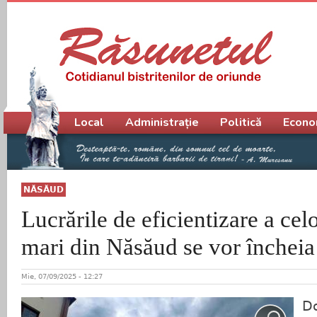
Meniu principal
Local
Administrație
Politică
Econo
NĂSĂUD
Lucrările de eficientizare a cel
mari din Năsăud se vor încheia
Mie, 07/09/2025 - 12:27
Do