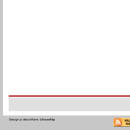
Design şi dezvoltare:
Linuxship