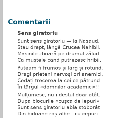
Comentarii
Sens giratoriu
Sunt sens giratoriu — la Năsăud.
Stau drept, lângă Crucea Nahibii.
Mașinile zboară pe drumul zălud
Ca muștele când putrezesc hribii.
Puteam fi frumos și larg și rotund.
Dragi prieteni nervoși ori anemici,
Cedați trecerea la cei ce pătrund
În târgul «domnilor academici»!!
Mulțumesc, nu-i destul doar atât.
După blocurile «cușcă de iepuri»
Sunt sens giratoriu abia stoborât
Din bidoane roș-albe - cu cepuri.