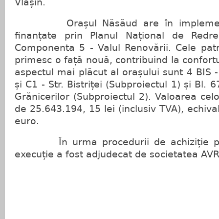
Vlașin.
Orașul Năsăud are în implementa
finanțate prin Planul Național de Redre
Componenta 5 - Valul Renovării. Cele patr
primesc o față nouă, contribuind la confortul
aspectul mai plăcut al orașului sunt 4 BIS 
și C1 - Str. Bistriței (Subproiectul 1) și Bl. 
Grănicerilor (Subproiectul 2). Valoarea cel
de 25.643.194, 15 lei (inclusiv TVA), echiv
euro.
În urma procedurii de achiziție publ
execuție a fost adjudecat de societatea AVR