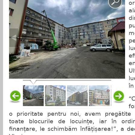
o
al
d
p
mo
p
l
ef
en
Ul
lu
în
“C
fo
o prioritate pentru noi, avem pregătite
toate blocurile de locuințe, iar în ord
finanțare, le schimbăm înfățișarea!”, a de