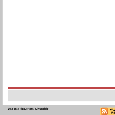
Design şi dezvoltare:
Linuxship