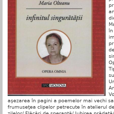
pr
an
di
Ma
în
im
pr
de
si
Op
Ti
su
Un
An
Vo
aşezarea în pagini a poemelor mai vechi s
frumuseţea clipelor petrecute în atelierul d
zilelor/ Flăcări de speranţă/ Iubirea prădată