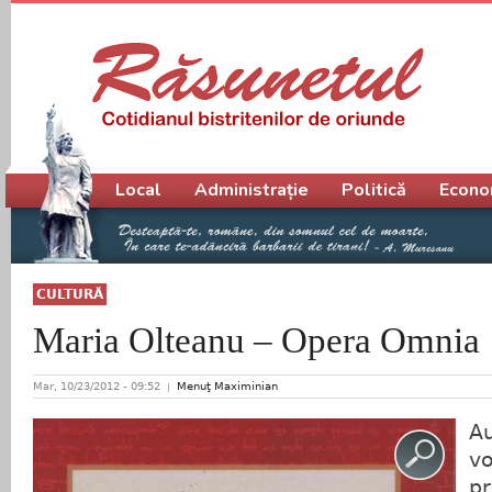
Meniu principal
Local
Administrație
Politică
Econo
CULTURĂ
Maria Olteanu – Opera Omnia
Mar, 10/23/2012 - 09:52
Menuţ Maximinian
A
vo
pr