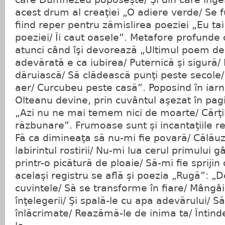
acest drum al creaţiei „O adiere verde/ Se 
fiind reper pentru zămislirea poeziei „Eu ta
poeziei/ Îi caut oasele”. Metafore profunde
atunci când îşi devorează „Ultimul poem de
adevărată e ca iubirea/ Puternică şi sigură/ 
dăruiască/ Să clădească punţi peste secole/
aer/ Curcubeu peste casă”. Poposind în iarn
Olteanu devine, prin cuvântul aşezat în pag
„Azi nu ne mai temem nici de moarte/ Cărţil
răzbunare”. Frumoase sunt şi incantaţiile r
Fă ca dimineaţa să nu-mi fie povară/ Călăuz
labirintul rostirii/ Nu-mi lua cerul primului
printr-o picătură de ploaie/ Să-mi fie sprijin
acelaşi registru se află şi poezia „Rugă”: 
cuvintele/ Să se transforme în fiare/ Mângâi
înţelegerii/ Şi spală-le cu apa adevărului/ 
înlăcrimate/ Reazămă-le de inima ta/ Întind