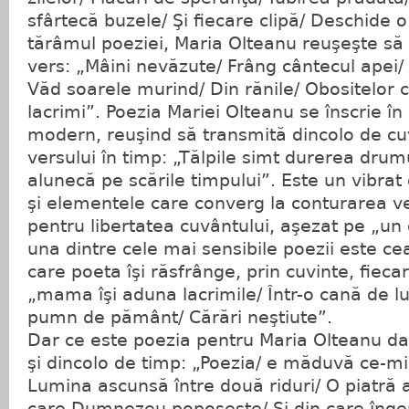
sfârtecă buzele/ Şi fiecare clipă/ Deschide 
tărâmul poeziei, Maria Olteanu reuşeşte să 
vers: „Mâini nevăzute/ Frâng cântecul apei/
Văd soarele murind/ Din rănile/ Obositelor c
lacrimi”. Poezia Mariei Olteanu se înscrie în
modern, reuşind să transmită dincolo de cu
versului în timp: „Tălpile simt durerea drumu
alunecă pe scările timpului”. Este un vibrat
şi elementele care converg la conturarea vers
pentru libertatea cuvântului, aşezat pe „un ce
una dintre cele mai sensibile poezii este c
care poeta îşi răsfrânge, prin cuvinte, fiecar
„mama îşi aduna lacrimile/ Într-o cană de l
pumn de pământ/ Cărări neştiute”.
Dar ce este poezia pentru Maria Olteanu da
şi dincolo de timp: „Poezia/ e măduvă ce-mi
Lumina ascunsă între două riduri/ O piatră a
care Dumnezeu poposeşte/ Şi din care îngerii