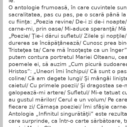
le.
O antologie frumoasă, în care cuvintele su
sacralitatea, pas cu pas, pe o scară până l
cu fiinţa: „Poezia revine/ De-i zi de-i noapte
carne-mi, prin oase/ Mi-aduce speranţă/ Mă 
„Poezie/ Ţie-i dărui sufletul/ Zilele şi nopţile
durerea se încăpăţânează/ Cunosc prea bine
Tristeţea ta/ Care mă însoţeşte ca un înger”.
putem contura portretul Mariei Olteanu, cea
poemele ei, să auzim „Cum picură sudoarea/
Hristos”: „Uneori îmi închipui/ Că sunt o pas
coline/ Că am degete lungi/ Şi mângâi linişt
caietul/ Cu primele poezii/ Şi dragostea se-n
galopează-mi artere/ Sufletul/ Mi-e tatuat cu
au gustul mărilor/ Cerul e un volum/ Pe care-
fiecare zi/ Cămaşa poeziei/ Îmi sfâşie carne
Antologia „Infinitul singurătăţii” este rezulta
care surprinde, ca într-o carte sărbătoare, t