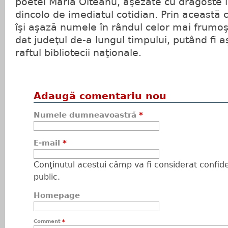
poetei Maria Olteanu, aşezate cu dragoste î
dincolo de imediatul cotidian. Prin această 
îşi aşază numele în rândul celor mai frumoşi
dat judeţul de-a lungul timpului, putând fi a
raftul bibliotecii naţionale.
Adaugă comentariu nou
Numele dumneavoastră
*
E-mail
*
Conţinutul acestui câmp va fi considerat confiden
public.
Homepage
Comment
*