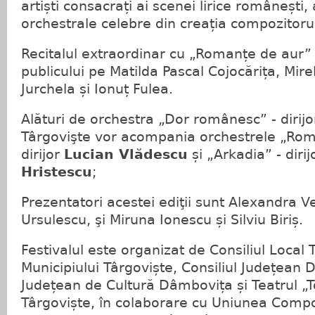
artiști consacrați ai scenei lirice românești,
orchestrale celebre din creația compozitor
Recitalul extraordinar cu „Romanțe de aur” î
publicului pe Matilda Pascal Cojocărița, Mire
Jurchela și Ionuț Fulea.
Alături de orchestra „Dor românesc” - dirij
Târgovişte vor acompania orchestrele „Rom
dirijor
Lucian Vlădescu
și „Arkadia” - diri
Hristescu
;
Prezentatori acestei ediţii sunt Alexandra Ve
Ursulescu, şi Miruna Ionescu și Silviu Biriș.
Festivalul este organizat de Consiliul Local 
Municipiului Târgoviște, Consiliul Județean
Județean de Cultură Dâmbovița și Teatrul „
Târgoviște, în colaborare cu Uniunea Compoz