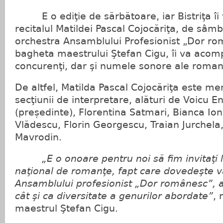
E o ediţie de sărbătoare, iar Bistriţa îi v
recitalul Matildei Pascal Cojocăriţa, de sâmb
orchestra Ansamblului Profesionist „Dor ro
bagheta maestrului Ştefan Cigu, îi va acom
concurenţi, dar şi numele sonore ale roma
De altfel, Matilda Pascal Cojocăriţa este mem
secţiunii de interpretare, alături de Voicu 
(președinte), Florentina Satmari, Bianca Io
Vlădescu, Florin Georgescu, Traian Jurchela,
Mavrodin.
„E o onoare pentru noi să fim invitaţi l
naţional de romanţe, fapt care dovedeşte v
Ansamblului profesionist „Dor românesc”, at
cât şi ca diversitate a genurilor abordate”
, 
maestrul Ştefan Cigu.