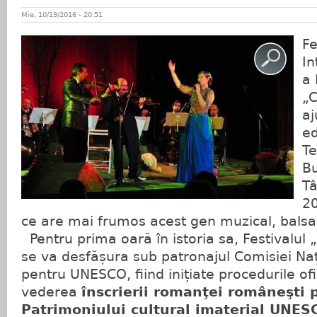
Mie, 10/19/2016 - 20:51
Fe
In
a
„C
aj
ed
Te
Bu
Tâ
20
ce are mai frumos acest gen muzical, balsa
Pentru prima oară în istoria sa, Festivalul
se va desfășura sub patronajul Comisiei Na
pentru UNESCO, fiind inițiate procedurile ofi
vederea
înscrierii romanţei româneşti p
Patrimoniului cultural imaterial UNES