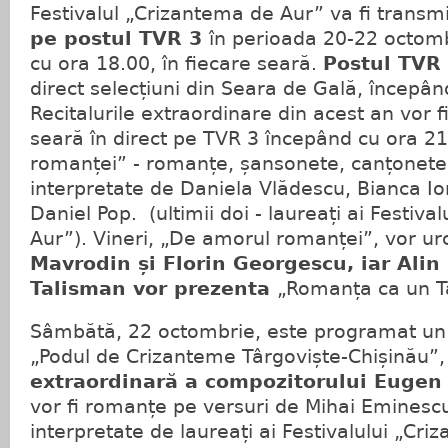
Festivalul „Crizantema de Aur” va fi transm
pe postul TVR 3
în perioada 20-22 octom
cu ora 18.00, în fiecare seară.
Postul TVR
direct selecțiuni din Seara de Gală, începân
Recitalurile extraordinare din acest an vor fi
seară în direct pe TVR 3 începând cu ora 21.
romanței” - romanțe, șansonete, canțonete ș
interpretate de Daniela Vlădescu, Bianca Io
Daniel Pop. (ultimii doi - laureați ai Festiv
Aur”). Vineri, „De amorul romanței”, vor u
Mavrodin și Florin Georgescu, iar Alin
Talisman vor prezenta
„Romanța ca un T
Sâmbătă, 22 octombrie, este programat un r
„Podul de Crizanteme Târgoviște-Chișinău”
extraordinară a compozitorului Eugen
vor fi romanțe pe versuri de Mihai Eminescu
interpretate de laureați ai Festivalului „Cr