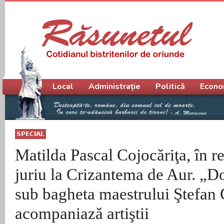
Meniu principal
Local
Administrație
Politică
Econo
SPECIAL
Matilda Pascal Cojocăriţa, în rec
juriu la Crizantema de Aur. „D
sub bagheta maestrului Ştefan 
acompaniază artiştii