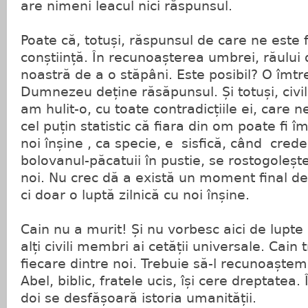
are nimeni leacul nici răspunsul.
Poate că, totuși, răspunsul de care ne este f
conștiință. În recunoașterea umbrei, răului 
noastră de a o stăpâni. Este posibil? O îmtr
Dumnezeu deține răsăpunsul. Și totuși, civil
am hulit-o, cu toate contradicțiile ei, care 
cel puțin statistic că fiara din om poate fi 
noi înșine , ca specie, e sisfică, când cre
bolovanul-păcatuii în pustie, se rostogoleșt
noi. Nu crec dă a există un moment final de 
ci doar o luptă zilnică cu noi înșine.
Cain nu a murit! Și nu vorbesc aici de lupte a
alți civili membri ai cetății universale. Cain 
fiecare dintre noi. Trebuie să-l recunoaște
Abel, biblic, fratele ucis, își cere dreptatea.
doi se desfășoară istoria umanității.