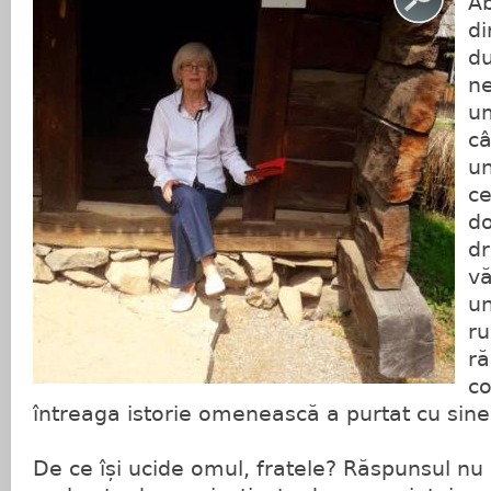
A
di
du
ne
um
câ
un
ce
do
dr
vă
un
ru
ră
co
întreaga istorie omenească a purtat cu sin
De ce își ucide omul, fratele? Răspunsul nu 