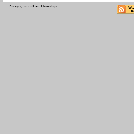
Design şi dezvoltare:
Linuxship