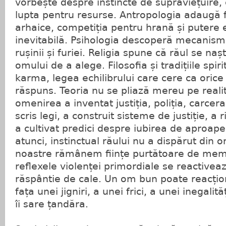
vorbește despre instincte de supraviețuire,
lupta pentru resurse. Antropologia adaugă fa
arhaice, competiția pentru hrană și putere
inevitabilă. Psihologia descoperă mecanisme
rușinii și furiei. Religia spune că răul se naș
omului de a alege. Filosofia și tradițiile spi
karma, legea echilibrului care cere ca orice
răspuns. Teoria nu se pliază mereu pe reali
omenirea a inventat justiția, poliția, carcera
scris legi, a construit sisteme de justiție, a r
a cultivat predici despre iubirea de aproa
atunci, instinctual răului nu a dispărut din 
noastre rămânem ființe purtătoare de memo
reflexele violenței primordiale se reactiveaz
răspântie de cale. Un om bun poate reacționa
fața unei jigniri, a unei frici, a unei inegalită
îi sare țandăra.