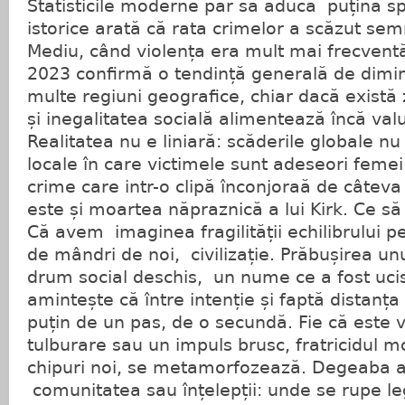
Statisticile moderne par să aducă puțină sp
istorice arată că rata crimelor a scăzut semn
Mediu, când violența era mult mai frecvent
2023 confirmă o tendință generală de dimin
multe regiuni geografice, chiar dacă există 
și inegalitatea socială alimentează încă val
Realitatea nu e liniară: scăderile globale nu
locale în care victimele sunt adeseori feme
crime care intr-o clipă înconjoraă de câteva
este și moartea năpraznică a lui Kirk. Ce s
Că avem imaginea fragilității echilibrului p
de mândri de noi, civilizație. Prăbușirea un
drum social deschis, un nume ce a fost uci
amintește că între intenție și faptă distanț
puțin de un pas, de o secundă. Fie că este 
tulburare sau un impuls brusc, fratricidul m
chipuri noi, se metamorfozează. Degeaba 
comunitatea sau înțelepții: unde se rupe l