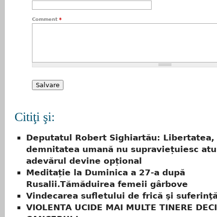
Comment
*
Citiţi şi:
Deputatul Robert Sighiartău: Libertatea,
demnitatea umană nu supraviețuiesc atu
adevărul devine opțional
Meditație la Duminica a 27-a după
Rusalii.Tămăduirea femeii gârbove
Vindecarea sufletului de frică şi suferinţ
VIOLENTA UCIDE MAI MULTE TINERE DEC