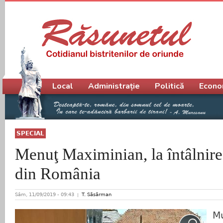
Meniu principal
Local
Administrație
Politică
Econo
SPECIAL
Menuţ Maximinian, la întâlnire
din România
Sâm, 11/09/2019 - 09:43
T. Săsărman
Mu