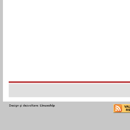
Design şi dezvoltare:
Linuxship