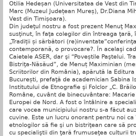
Otilia Hedeșan (Universitatea de Vest din Ti
Marc (Muzeul Județean Mureș), Dr.Diana Mih
Vest din Timișoara).
Din judeţul nostru a fost prezent Menuţ Max
susţinut, în faţa colegilor din întreaga ţară,
„Tradiții și sărbători (re)inventate”conferin
contemporană, o provocare?. În acelaşi cad
Caietele ASER, dar şi “Poveștile Paştelui. Tradi
Bistriţa-Năsăud”, de Menuț Maximinian (me
Scriitorilor din România), apărută la Editur
București, prefaţă de academician Sabina Is
Institutului de Etnografie şi Folclor „C. Brăi
Române, cuvânt de binecuvântare: Macarie 
Europei de Nord. A fost o întâlnire a specialişt
care vocea municipiului nostru s-a făcut au
cuvine. Este un lucru onorant pentru noi ca
etnologilor să fie şi un bistriţean care să
cu specialiştii din ţară frumuseţea culturii tr