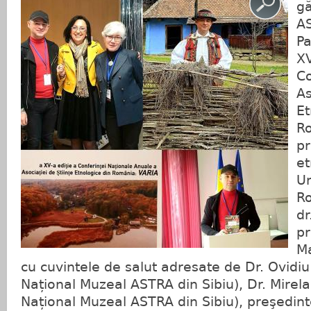
gă
A
Pa
XV
Co
As
Et
Ro
pr
et
Un
Ro
dr
pr
Ma
cu cuvintele de salut adresate de Dr. Ovid
Național Muzeal ASTRA din Sibiu), Dr. Mirel
Național Muzeal ASTRA din Sibiu), preşedint